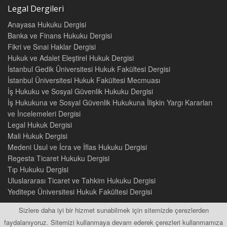
Legal Dergileri
Anayasa Hukuku Dergisi
Banka ve Finans Hukuku Dergisi
Fikri ve Sınai Haklar Dergisi
Hukuk ve Adalet Eleştirel Hukuk Dergisi
İstanbul Gedik Üniversitesi Hukuk Fakültesi Dergisi
İstanbul Üniversitesi Hukuk Fakültesi Mecmuası
İş Hukuku ve Sosyal Güvenlik Hukuku Dergisi
İş Hukukuna ve Sosyal Güvenlik Hukukuna İlişkin Yargı Kararları
ve İncelemeleri Dergisi
Legal Hukuk Dergisi
Mali Hukuk Dergisi
Medeni Usul ve İcra ve İflas Hukuku Dergisi
Regesta Ticaret Hukuku Dergisi
Tıp Hukuku Dergisi
Uluslararası Ticaret ve Tahkim Hukuku Dergisi
Yeditepe Üniversitesi Hukuk Fakültesi Dergisi
Sizlere daha iyi bir hizmet sunabilmek için sitemizde çerezlerden
faydalanıyoruz. Sitemizi kullanmaya devam ederek çerezleri kullanmamıza