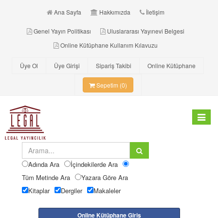
Ana Sayfa
Hakkımızda
İletişim
Genel Yayın Politikası
Uluslararası Yayınevi Belgesi
Online Kütüphane Kullanım Kılavuzu
Üye Ol
Üye Girişi
Sipariş Takibi
Online Kütüphane
Sepetim (0)
Toggle
navigat
Adında Ara
İçindekilerde Ara
Tüm Metinde Ara
Yazara Göre Ara
Kitaplar
Dergiler
Makaleler
Online Kütüphane Giriş