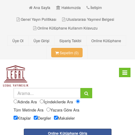
Ana Sayfa
Hakkımızda
İletişim
Genel Yayın Politikası
Uluslararası Yayınevi Belgesi
Online Kütüphane Kullanım Kılavuzu
Üye Ol
Üye Girişi
Sipariş Takibi
Online Kütüphane
Sepetim (0)
Toggle
navigat
Adında Ara
İçindekilerde Ara
Tüm Metinde Ara
Yazara Göre Ara
Kitaplar
Dergiler
Makaleler
Online Kütüphane Giriş