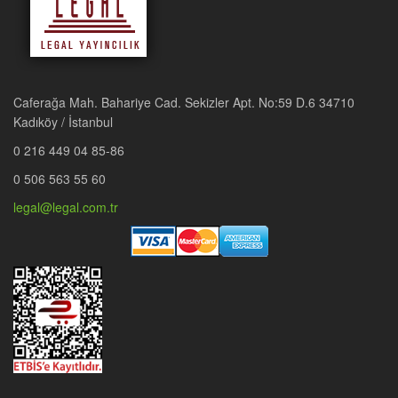
Caferağa Mah. Bahariye Cad. Sekizler Apt. No:59 D.6 34710
Kadıköy / İstanbul
0 216 449 04 85-86
0 506 563 55 60
legal@legal.com.tr