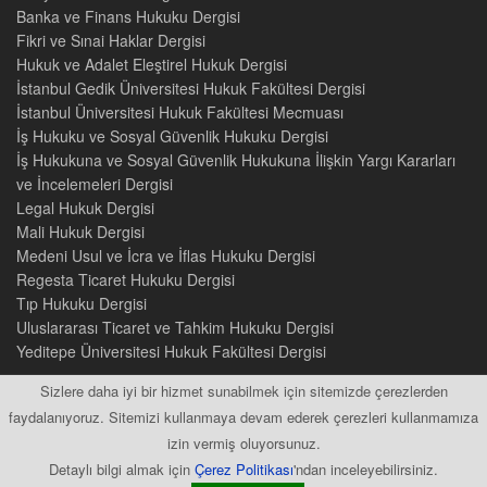
Banka ve Finans Hukuku Dergisi
Fikri ve Sınai Haklar Dergisi
Hukuk ve Adalet Eleştirel Hukuk Dergisi
İstanbul Gedik Üniversitesi Hukuk Fakültesi Dergisi
İstanbul Üniversitesi Hukuk Fakültesi Mecmuası
İş Hukuku ve Sosyal Güvenlik Hukuku Dergisi
İş Hukukuna ve Sosyal Güvenlik Hukukuna İlişkin Yargı Kararları
ve İncelemeleri Dergisi
Legal Hukuk Dergisi
Mali Hukuk Dergisi
Medeni Usul ve İcra ve İflas Hukuku Dergisi
Regesta Ticaret Hukuku Dergisi
Tıp Hukuku Dergisi
Uluslararası Ticaret ve Tahkim Hukuku Dergisi
Yeditepe Üniversitesi Hukuk Fakültesi Dergisi
Sizlere daha iyi bir hizmet sunabilmek için sitemizde çerezlerden
faydalanıyoruz. Sitemizi kullanmaya devam ederek çerezleri kullanmamıza
izin vermiş oluyorsunuz.
2015 © Tüm Hakları Saklıdır
Detaylı bilgi almak için
Çerez Politikası
'ndan inceleyebilirsiniz.