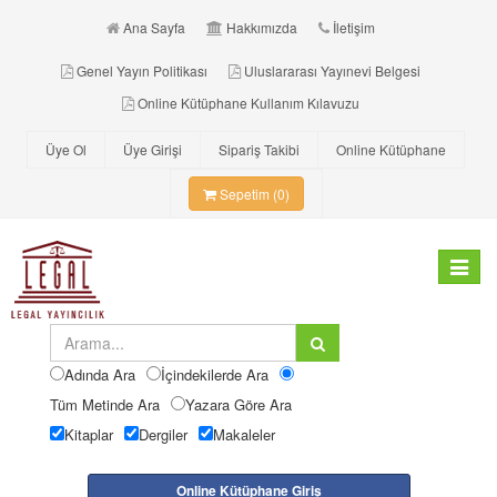
Ana Sayfa
Hakkımızda
İletişim
Genel Yayın Politikası
Uluslararası Yayınevi Belgesi
Online Kütüphane Kullanım Kılavuzu
Üye Ol
Üye Girişi
Sipariş Takibi
Online Kütüphane
Sepetim (0)
Toggle
navigat
Adında Ara
İçindekilerde Ara
Tüm Metinde Ara
Yazara Göre Ara
Kitaplar
Dergiler
Makaleler
Online Kütüphane Giriş