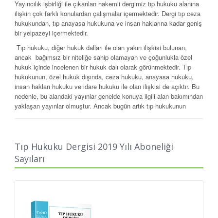
Yayıncılık işbirliği ile çıkarılan hakemli dergimiz tıp hukuku alanına
ilişkin çok farklı konulardan çalışmalar içermektedir. Dergi tıp ceza
hukukundan, tıp anayasa hukukuna ve insan haklarına kadar geniş
bir yelpazeyi içermektedir.
Tıp hukuku, diğer hukuk dalları ile olan yakın ilişkisi bulunan,
ancak bağımsız bir niteliğe sahip olamayan ve çoğunlukla özel
hukuk içinde incelenen bir hukuk dalı olarak görünmektedir. Tıp
hukukunun, özel hukuk dışında, ceza hukuku, anayasa hukuku,
insan hakları hukuku ve idare hukuku ile olan ilişkisi de açıktır. Bu
nedenle, bu alandaki yayınlar genelde konuya ilgili alan bakımından
yaklaşan yayınlar olmuştur. Ancak bugün artık tıp hukukunun
ülkemizde hak ettiği yere gelmeye başladığı görülmektedir. Henüz
fakültelerimizde tıp hukuku ana bilim dalları bulunmasa da, birçok
fakültede seçimlik ders olarak önceden beri yer almakta, hatta bazı
fakültelerde zorunlu ders olarak dahi müfredata konulmuş
Tıp Hukuku Dergisi 2019 Yılı Aboneliği
bulunmaktadır.
Sayıları
Son yıllarda tıp hukukunun çok farklı alanlarına ilişkin olarak birçok
monografik çalışmanın da yapıldığı görülmektedir. Barolar ve diğer
kuruluşlar tarafından düzenlenen kurultaylar, konunun ilgi
gördüğünü göstermektedir. Yine birçok üniversite ve kurum
tarafından hemen her hafta sonu “tıp hukuku sertifika programları”
düzenlenlenmektedir.