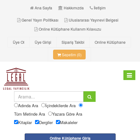
Ana Sayfa
Hakkımızda
İletişim
Genel Yayın Politikası
Uluslararası Yayınevi Belgesi
Online Kütüphane Kullanım Kılavuzu
Üye Ol
Üye Girişi
Sipariş Takibi
Online Kütüphane
Sepetim (0)
Toggle
navigat
Adında Ara
İçindekilerde Ara
Tüm Metinde Ara
Yazara Göre Ara
Kitaplar
Dergiler
Makaleler
Online Kütüphane Giriş