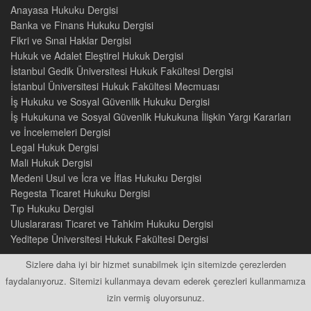
Anayasa Hukuku Dergisi
Banka ve Finans Hukuku Dergisi
Fikri ve Sınai Haklar Dergisi
Hukuk ve Adalet Eleştirel Hukuk Dergisi
İstanbul Gedik Üniversitesi Hukuk Fakültesi Dergisi
İstanbul Üniversitesi Hukuk Fakültesi Mecmuası
İş Hukuku ve Sosyal Güvenlik Hukuku Dergisi
İş Hukukuna ve Sosyal Güvenlik Hukukuna İlişkin Yargı Kararları
ve İncelemeleri Dergisi
Legal Hukuk Dergisi
Mali Hukuk Dergisi
Medeni Usul ve İcra ve İflas Hukuku Dergisi
Regesta Ticaret Hukuku Dergisi
Tıp Hukuku Dergisi
Uluslararası Ticaret ve Tahkim Hukuku Dergisi
Yeditepe Üniversitesi Hukuk Fakültesi Dergisi
Sizlere daha iyi bir hizmet sunabilmek için sitemizde çerezlerden
faydalanıyoruz. Sitemizi kullanmaya devam ederek çerezleri kullanmamıza
izin vermiş oluyorsunuz.
2015 © Tüm Hakları Saklıdır