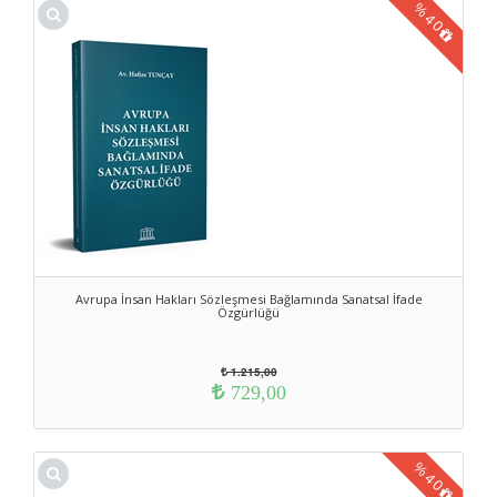
%
40
Avrupa İnsan Hakları Sözleşmesi Bağlamında Sanatsal İfade
Özgürlüğü
1.215,00
729,00
%
40