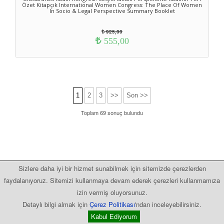
Özet Kitapçık International Women Congress: The Place Of Women
In Socio & Legal Perspective Summary Booklet
925,00
555,00
1
2
3
>>
Son >>
Toplam 69 sonuç bulundu
Sizlere daha iyi bir hizmet sunabilmek için sitemizde çerezlerden
faydalanıyoruz. Sitemizi kullanmaya devam ederek çerezleri kullanmamıza
izin vermiş oluyorsunuz.
Detaylı bilgi almak için
Çerez Politikası
'ndan inceleyebilirsiniz.
Kabul Ediyorum