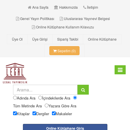
Ana Sayfa
Hakkımızda
İletişim
Genel Yayın Politikası
Uluslararası Yayınevi Belgesi
Online Kütüphane Kullanım Kılavuzu
Üye Ol
Üye Girişi
Sipariş Takibi
Online Kütüphane
Sepetim (0)
Toggle
navigat
Adında Ara
İçindekilerde Ara
Tüm Metinde Ara
Yazara Göre Ara
Kitaplar
Dergiler
Makaleler
Online Kütüphane Giriş