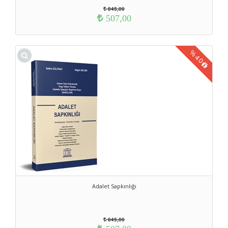
845,00
507,00
%
40
Adalet Sapkınlığı
845,00