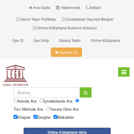
Ana Sayfa
Hakkımızda
İletişim
Genel Yayın Politikası
Uluslararası Yayınevi Belgesi
Online Kütüphane Kullanım Kılavuzu
Üye Ol
Üye Girişi
Sipariş Takibi
Online Kütüphane
Sepetim (0)
Toggle
navigat
Adında Ara
İçindekilerde Ara
Tüm Metinde Ara
Yazara Göre Ara
Kitaplar
Dergiler
Makaleler
Online Kütüphane Giriş