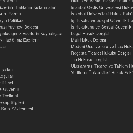
tma Metni
Hukuk ve Adalet Eleştirel Hukuk 
iplerinin Haklarını Kullanmaları
İstanbul Gedik Üniversitesi Hukuk
şvuru Formu
İstanbul Üniversitesi Hukuk Fak
yın Politikası
İş Hukuku ve Sosyal Güvenlik Hu
rası Yayınevi Belgesi
İş Hukukuna ve Sosyal Güvenlik H
yınladığımız Eserlerin Kaynakçası
Legal Hukuk Dergisi
yınladığımız Eserlerin
Mali Hukuk Dergisi
ası
Medeni Usul ve İcra ve İflas Huk
Regesta Ticaret Hukuku Dergisi
Tıp Hukuku Dergisi
Uluslararası Ticaret ve Tahkim H
oşulları
Yeditepe Üniversitesi Hukuk Fakül
oşulları
litikasi
ve Güvenlik
e Teslimat
sap Bilgileri
 Satış Sözleşmesi