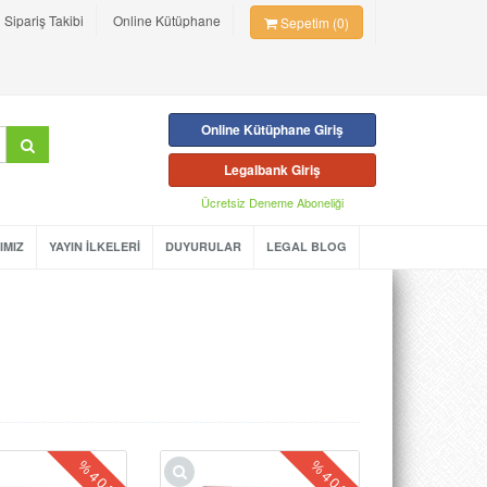
Sipariş Takibi
Online Kütüphane
Sepetim (0)
Online Kütüphane Giriş
Legalbank Giriş
Ücretsiz Deneme Aboneliği
IMIZ
YAYIN İLKELERİ
DUYURULAR
LEGAL BLOG
%
%
40
40