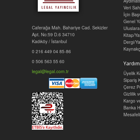
Aydınla
Veri Sah
İçin Ba
Genel Ya
Caferağa Mah. Bahariye Cad. Sekizler
Uluslara
Apt. No:59 D.6 34710
Kitap/Ya
Kadıköy / İstanbul
Dergi/Ya
Kaynakç
0 216 449 04 85-86
0 506 563 55 60
Yardım
legal@legal.com.tr
Üyelik K
Sipariş K
Çerez Po
Gizlilik 
Kargo v
Banka He
Mesafeli