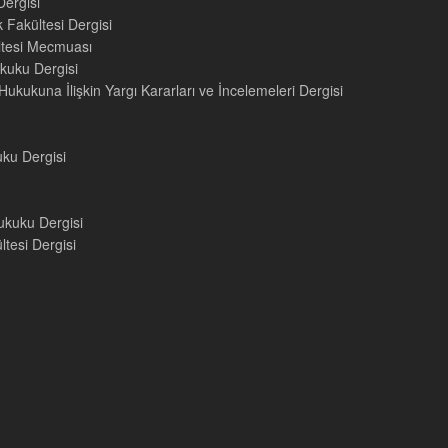
Dergisi
 Fakültesi Dergisi
ültesi Mecmuası
kuku Dergisi
ukukuna İlişkin Yargı Kararları ve İncelemeleri Dergisi
uku Dergisi
ukuku Dergisi
tesi Dergisi