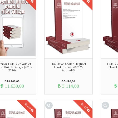
Yıllar Hukuk ve Adalet
Hukuk ve Adalet Eleştirel
Hukuk v
rel Hukuk Dergisi (2013-
Hukuk Dergisi 2026 Yılı
Hukuk 
2026)
Aboneliği
23.260,00
5.190,00
11.630,00
3.114,00
%
%
40
40