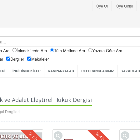
Üye Ol
Üye Girişi
a Ara
İçindekilerde Ara
Tüm Metinde Ara
Yazara Göre Ara
ar
Dergiler
Makaleler
ERİ
İNDİRİMDEKİLER
KAMPANYALAR
REFERANSLARIMIZ
YAZARLAR
 ve Adalet Eleştirel Hukuk Dergisi
al Dergileri
%
%
50
40