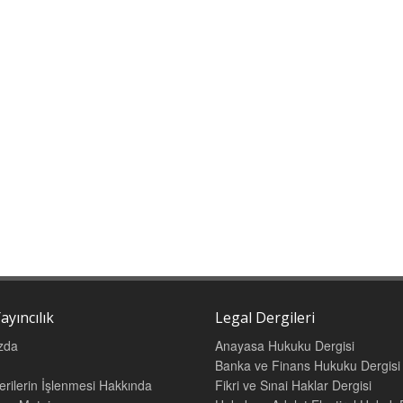
ayıncılık
Legal Dergileri
zda
Anayasa Hukuku Dergisi
Banka ve Finans Hukuku Dergisi
Verilerin İşlenmesi Hakkında
Fikri ve Sınai Haklar Dergisi