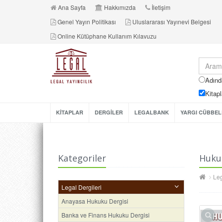
Ana Sayfa
Hakkımızda
İletişim
Genel Yayın Politikası
Uluslararası Yayınevi Belgesi
Online Kütüphane Kullanım Kılavuzu
Adınd
Kitapl
KİTAPLAR
DERGİLER
LEGALBANK
YARGI CÜBBEL
Kategoriler
Hukuk
Leg
Legal Dergileri
Anayasa Hukuku Dergisi
Banka ve Finans Hukuku Dergisi