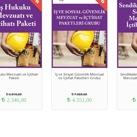
uku Mevzuatı ve İçtihatı
İş ve Sosyal Güvenlik Mevzuat
Sendikala
Paketi
ve İçtihat Paketleri Grubu
Mevzuatı
3.910,00
7.585,00
2.346,00
4.551,00