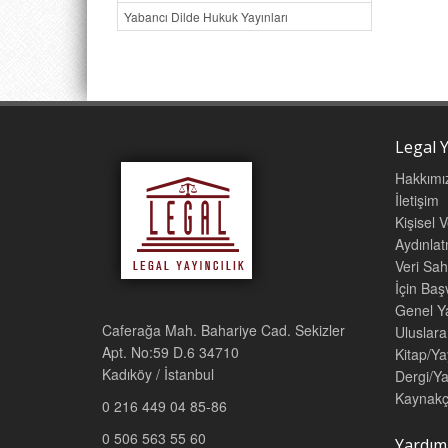
Yabancı Dilde Hukuk Yayınları
Legal Y
Hakkımı
İletişim
Kişisel 
Aydınla
Veri Sah
İçin Ba
Genel Ya
Caferağa Mah. Bahariye Cad. Sekizler
Uluslara
Apt. No:59 D.6 34710
Kitap/Ya
Kadıköy / İstanbul
Dergi/Ya
Kaynakç
0 216 449 04 85-86
0 506 563 55 60
Yardım