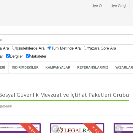
Üye Ol
Üye Girişi
a Ara
İçindekilerde Ara
Tüm Metinde Ara
Yazara Göre Ara
ar
Dergiler
Makaleler
ERİ
İNDİRİMDEKİLER
KAMPANYALAR
REFERANSLARIMIZ
YAZARLAR
 Sosyal Güvenlik Mevzuat ve İçtihat Paketleri Grubu
galbank
%
%
40
40