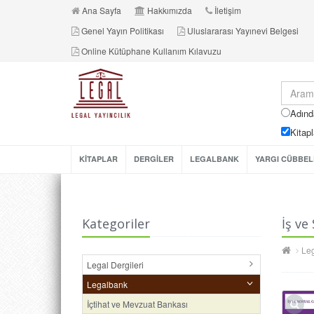
Ana Sayfa
Hakkımızda
İletişim
Genel Yayın Politikası
Uluslararası Yayınevi Belgesi
Online Kütüphane Kullanım Kılavuzu
Adınd
Kitapl
KİTAPLAR
DERGİLER
LEGALBANK
YARGI CÜBBEL
Kategoriler
İş ve
Le
Legal Dergileri
Legalbank
İçtihat ve Mevzuat Bankası