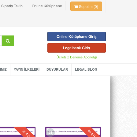
Sipariş Takibi
Online Kütüphane
Sepetim (0)
Online Kütüphane Giriş
Legalbank Giriş
Ücretsiz Deneme Aboneliği
IMIZ
YAYIN İLKELERİ
DUYURULAR
LEGAL BLOG
%
%
40
40