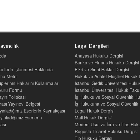
ayıncılık
Legal Dergileri
zda
Anayasa Hukuku Dergisi
Banka ve Finans Hukuku Dergisi
Verilerin İşlenmesi Hakkında
Fikri ve Sınai Haklar Dergisi
tma Metni
Hukuk ve Adalet Eleştirel Hukuk 
iplerinin Haklarını Kullanmaları
İstanbul Gedik Üniversitesi Hukuk
şvuru Formu
İstanbul Üniversitesi Hukuk Fak
yın Politikası
İş Hukuku ve Sosyal Güvenlik Hu
rası Yayınevi Belgesi
İş Hukukuna ve Sosyal Güvenlik H
yınladığımız Eserlerin Kaynakçası
Legal Hukuk Dergisi
yınladığımız Eserlerin
Mali Hukuk Dergisi
ası
Medeni Usul ve İcra ve İflas Huk
Regesta Ticaret Hukuku Dergisi
Tıp Hukuku Dergisi