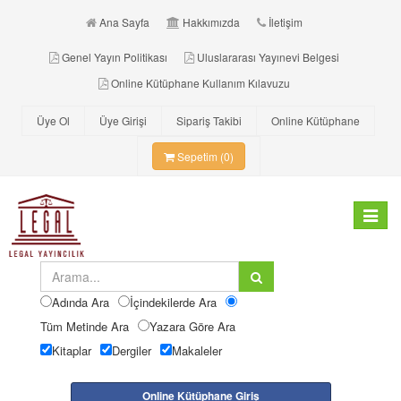
Ana Sayfa
Hakkımızda
İletişim
Genel Yayın Politikası
Uluslararası Yayınevi Belgesi
Online Kütüphane Kullanım Kılavuzu
Üye Ol
Üye Girişi
Sipariş Takibi
Online Kütüphane
Sepetim (0)
Toggle
navigat
Adında Ara
İçindekilerde Ara
Tüm Metinde Ara
Yazara Göre Ara
Kitaplar
Dergiler
Makaleler
Online Kütüphane Giriş