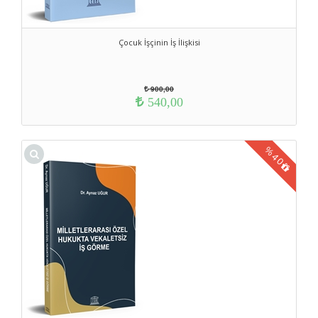
Çocuk İşçinin İş İlişkisi
900,00
540,00
%
40