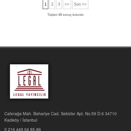
1
2
3
>>
Son >>
Toplam 88 sonuç bulundu
Caferağa Mah. Bahariye Cad. Sekizler Apt. No:59 D.6 34710
Kadıköy / İstanbul
0 216 449 04 85-86