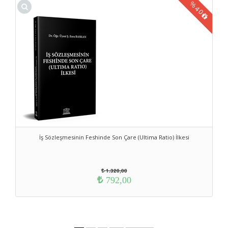
%
40
İş Sözleşmesinin Feshinde Son Çare (Ultima Ratio) İlkesi
1.320,00
792,00