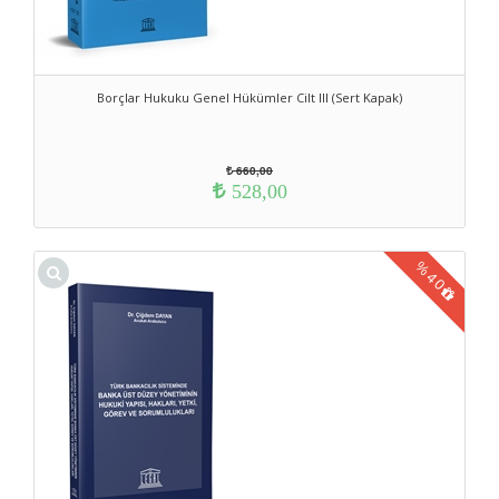
Borçlar Hukuku Genel Hükümler Cilt III (Sert Kapak)
660,00
528,00
%
40