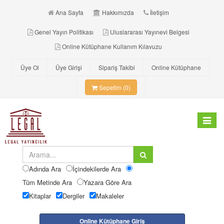
Ana Sayfa
Hakkımızda
İletişim
Genel Yayın Politikası
Uluslararası Yayınevi Belgesi
Online Kütüphane Kullanım Kılavuzu
Üye Ol
Üye Girişi
Sipariş Takibi
Online Kütüphane
Sepetim (0)
Toggle
navigat
Adında Ara
İçindekilerde Ara
Tüm Metinde Ara
Yazara Göre Ara
Kitaplar
Dergiler
Makaleler
Online Kütüphane Giriş