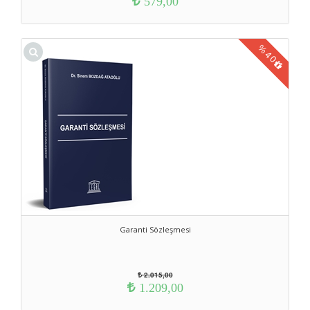
579,00
%
40
Garanti Sözleşmesi
2.015,00
1.209,00