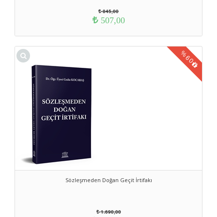
845,00
507,00
%
60
Sözleşmeden Doğan Geçit İrtifakı
1.690,00