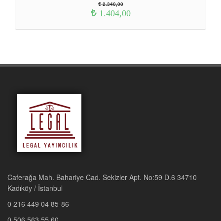
2.340,00
1.404,00
Caferağa Mah. Bahariye Cad. Sekizler Apt. No:59 D.6 34710
Kadıköy / İstanbul
0 216 449 04 85-86
0 506 563 55 60