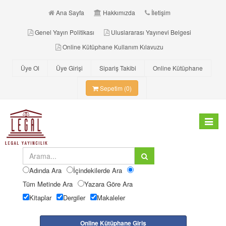
Ana Sayfa
Hakkımızda
İletişim
Genel Yayın Politikası
Uluslararası Yayınevi Belgesi
Online Kütüphane Kullanım Kılavuzu
Üye Ol
Üye Girişi
Sipariş Takibi
Online Kütüphane
Sepetim (0)
Toggle
navigat
Adında Ara
İçindekilerde Ara
Tüm Metinde Ara
Yazara Göre Ara
Kitaplar
Dergiler
Makaleler
Online Kütüphane Giriş