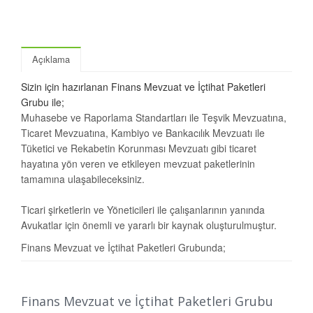
Açıklama
Sizin için hazırlanan Finans Mevzuat ve İçtihat Paketleri
Grubu ile;
Muhasebe ve Raporlama Standartları ile Teşvik Mevzuatına,
Ticaret Mevzuatına, Kambiyo ve Bankacılık Mevzuatı ile
Tüketici ve Rekabetin Korunması Mevzuatı gibi ticaret
hayatına yön veren ve etkileyen mevzuat paketlerinin
tamamına ulaşabileceksiniz.
Ticari şirketlerin ve Yöneticileri ile çalışanlarının yanında
Avukatlar için önemli ve yararlı bir kaynak oluşturulmuştur.
Finans Mevzuat ve İçtihat Paketleri Grubunda;
Muhasebe ve Raporlama Mevzuatı ve İçtihatı Paketi,
Teşvik Mevzuatı ve İçtihatı Paketi,
Finans Mevzuat ve İçtihat Paketleri Grubu
Ticaret Mevzuatı ve İçtihatı Paketi,