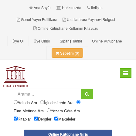
Ana Sayfa
Hakkımızda
İletişim
Genel Yayın Politikası
Uluslararası Yayınevi Belgesi
Online Kütüphane Kullanım Kılavuzu
Üye Ol
Üye Girişi
Sipariş Takibi
Online Kütüphane
Sepetim (0)
Toggle
navigat
Adında Ara
İçindekilerde Ara
Tüm Metinde Ara
Yazara Göre Ara
Kitaplar
Dergiler
Makaleler
Online Kütüphane Giriş