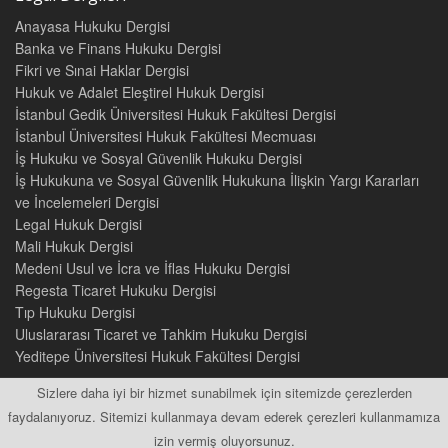
Anayasa Hukuku Dergisi
Banka ve Finans Hukuku Dergisi
Fikri ve Sınai Haklar Dergisi
Hukuk ve Adalet Eleştirel Hukuk Dergisi
İstanbul Gedik Üniversitesi Hukuk Fakültesi Dergisi
İstanbul Üniversitesi Hukuk Fakültesi Mecmuası
İş Hukuku ve Sosyal Güvenlik Hukuku Dergisi
İş Hukukuna ve Sosyal Güvenlik Hukukuna İlişkin Yargı Kararları
ve İncelemeleri Dergisi
Legal Hukuk Dergisi
Mali Hukuk Dergisi
Medeni Usul ve İcra ve İflas Hukuku Dergisi
Regesta Ticaret Hukuku Dergisi
Tıp Hukuku Dergisi
Uluslararası Ticaret ve Tahkim Hukuku Dergisi
Yeditepe Üniversitesi Hukuk Fakültesi Dergisi
Sizlere daha iyi bir hizmet sunabilmek için sitemizde çerezlerden
faydalanıyoruz. Sitemizi kullanmaya devam ederek çerezleri kullanmamıza
izin vermiş oluyorsunuz.
2015 © Tüm Hakları Saklıdır