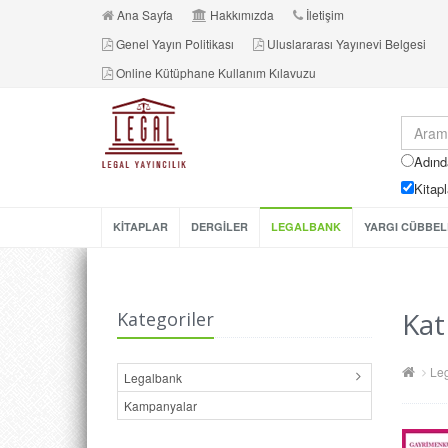
Ana Sayfa
Hakkımızda
İletişim
Genel Yayın Politikası
Uluslararası Yayınevi Belgesi
Online Kütüphane Kullanım Kılavuzu
Adınd
Kitapl
KİTAPLAR
DERGİLER
LEGALBANK
YARGI CÜBBEL
Kat
Kategoriler
Le
Legalbank
Kampanyalar