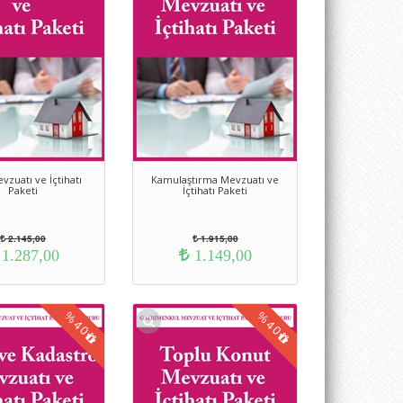
yrimenkul Grubu Aboneliği ile sahip olabilirsiniz.
vzuatı ve İçtihatı
Kamulaştırma Mevzuatı ve
Paketi
İçtihatı Paketi
2.145,00
1.915,00
1.287,00
1.149,00
%
%
40
40