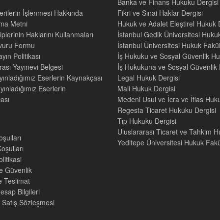
Banka ve Finans Hukuku Dergisi
Verilerin İşlenmesi Hakkında
Fikri ve Sınai Haklar Dergisi
tma Metni
Hukuk ve Adalet Eleştirel Hukuk 
iplerinin Haklarını Kullanmaları
İstanbul Gedik Üniversitesi Hukuk
şvuru Formu
İstanbul Üniversitesi Hukuk Fak
yın Politikası
İş Hukuku ve Sosyal Güvenlik Hu
rası Yayınevi Belgesi
İş Hukukuna ve Sosyal Güvenlik H
yınladığımız Eserlerin Kaynakçası
Legal Hukuk Dergisi
yınladığımız Eserlerin
Mali Hukuk Dergisi
ası
Medeni Usul ve İcra ve İflas Huk
Regesta Ticaret Hukuku Dergisi
Tıp Hukuku Dergisi
Uluslararası Ticaret ve Tahkim H
oşulları
Yeditepe Üniversitesi Hukuk Fakül
oşulları
litikasi
ve Güvenlik
e Teslimat
sap Bilgileri
 Satış Sözleşmesi