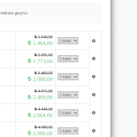
irtibata geçiniz.
2.340,00
1.404,00
2.955,00
1.773,00
3.480,00
2.088,00
4.015,00
2.409,00
4.440,00
2.664,00
4.980,00
2.988,00