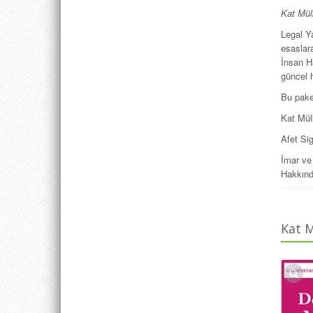
Kat Mülk
Legal Ya
esaslar
İnsan H
güncel h
Bu pake
Kat Mül
Afet Sig
İmar ve
Hakkın
Kimlik 
Yapılar
Kat M
Kimlik 
Konut Ka
gibi Kat
protokol