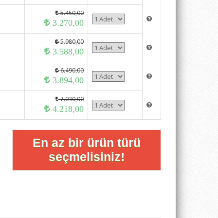
5.450,00
3.270,00
5.980,00
3.588,00
6.490,00
3.894,00
7.030,00
4.218,00
En az bir ürün türü
seçmelisiniz!