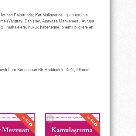
İçtihatı Paketi”nde; Kat Mülkiyetine ilişkin usul ve
ahkeme (Yargıtay, Danıştay, Anayasa Mahkemesi, Avrupa
ili makalelere, hukuk haberlerine, önemli bilgilere en
yılı İmar Kanununun Bir Maddesinin Değiştirilmesi
 Usul ve Esasları Hakkında Yönetmelik
%
%
40
40
bliğ, bakanlar kurulu kararı, uluslararası sözleşme,