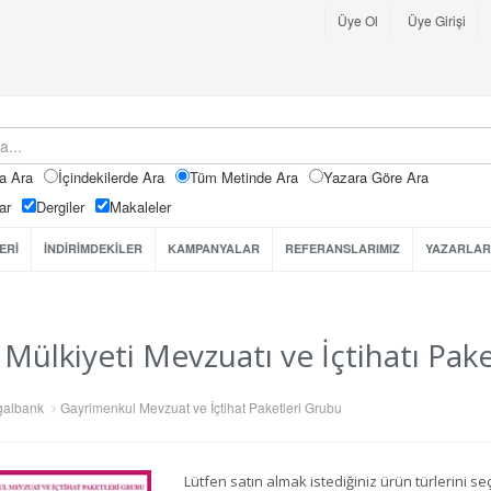
Üye Ol
Üye Girişi
a Ara
İçindekilerde Ara
Tüm Metinde Ara
Yazara Göre Ara
ar
Dergiler
Makaleler
ERİ
İNDİRİMDEKİLER
KAMPANYALAR
REFERANSLARIMIZ
YAZARLAR
 Mülkiyeti Mevzuatı ve İçtihatı Pake
galbank
Gayrimenkul Mevzuat ve İçtihat Paketleri Grubu
Lütfen satın almak istediğiniz ürün türlerini 