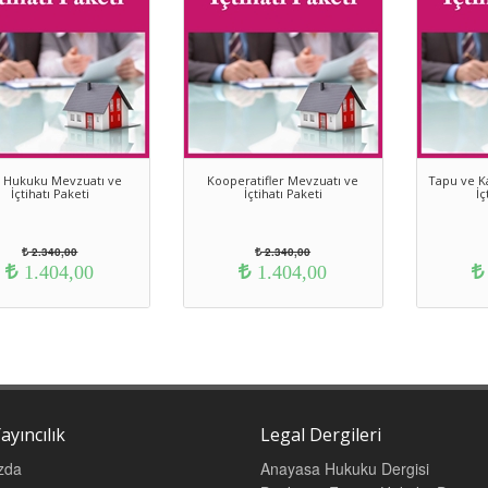
a Hukuku Mevzuatı ve
Kooperatifler Mevzuatı ve
Tapu ve K
İçtihatı Paketi
İçtihatı Paketi
İç
2.340,00
2.340,00
1.404,00
1.404,00
ayıncılık
Legal Dergileri
zda
Anayasa Hukuku Dergisi