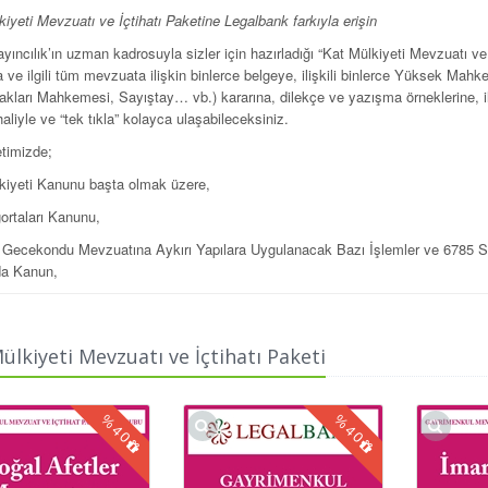
iyeti Mevzuatı ve İçtihatı Paketine Legalbank farkıyla erişin
yıncılık’ın uzman kadrosuyla sizler için hazırladığı “Kat Mülkiyeti Mevzuatı ve 
a ve ilgili tüm mevzuata ilişkin binlerce belgeye, ilişkili binlerce Yüksek M
akları Mahkemesi, Sayıştay… vb.) kararına, dilekçe ve yazışma örneklerine, ilg
aliyle ve “tek tıkla” kolayca ulaşabileceksiniz.
timizde;
kiyeti Kanunu başta olmak üzere,
ortaları Kanunu,
 Gecekondu Mevzuatına Aykırı Yapılara Uygulanacak Bazı İşlemler ve 6785 Sa
da Kanun,
Bildirme Kanunu,
da Özürlülerin Kullanımına Yönelik Proje Tadili Komisyonları Teşkili, Çalışma
ülkiyeti Mevzuatı ve İçtihatı Paketi
Bildirme Kanununun Uygulanması İle İlgili Yönetmelik,
pıcıları Yönetmeliği,
%
%
40
40
 Mülkiyeti Mevzuatıile ilgili “tüm” kanun ve gerekçesine, tüzük, yönetmelik, te
, genelge ve sirkülerleri bulabileceksiniz.