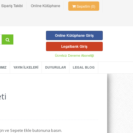
Sipariş Takibi
Online Kütüphane
Sepetim (0)
Online Kütüphane Giriş
Legalbank Giriş
Ücretsiz Deneme Aboneliği
IMIZ
YAYIN İLKELERİ
DUYURULAR
LEGAL BLOG
ti
seçin ve Sepete Ekle butonuna basın.