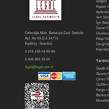
İletişim
Kişisel 
Aydınla
Veri Sah
İçin Ba
Genel Ya
Caferağa Mah. Bahariye Cad. Sekizler
Uluslara
Apt. No:59 D.6 34710
Kitap/Ya
Kadıköy / İstanbul
Dergi/Ya
Kaynakç
0 216 449 04 85-86
0 506 563 55 60
Yardım
legal@legal.com.tr
Üyelik K
Sipariş K
Çerez Po
Gizlilik 
Kargo v
Banka He
Mesafeli