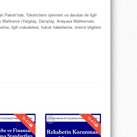
 Paketi”nde; Tüketicilerin işlemleri ve davaları ile ilgili
Yüksek Mahkeme (Yargıtay, Danıştay, Anayasa Mahkemesi,
e, ilgili makalelere, hukuk haberlerine, önemli bilgilere
%
%
40
40
bakanlar kurulukararı, uluslararası sözleşme, protokol,