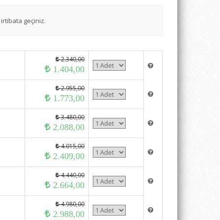
irtibata geçiniz.
2.340,00
1.404,00
2.955,00
1.773,00
3.480,00
2.088,00
4.015,00
2.409,00
4.440,00
2.664,00
4.980,00
2.988,00