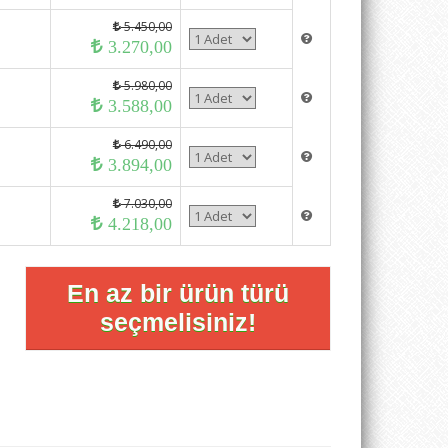
5.450,00
3.270,00
5.980,00
3.588,00
6.490,00
3.894,00
7.030,00
4.218,00
En az bir ürün türü
seçmelisiniz!