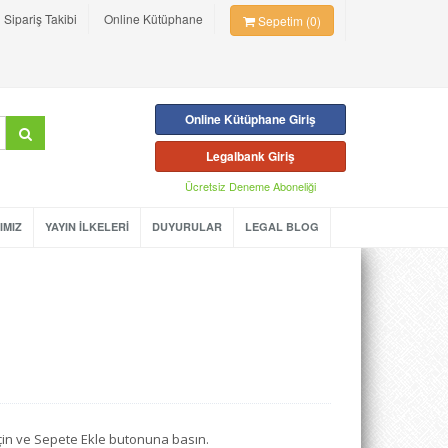
Sipariş Takibi
Online Kütüphane
Sepetim (0)
Online Kütüphane Giriş
Legalbank Giriş
Ücretsiz Deneme Aboneliği
IMIZ
YAYIN İLKELERİ
DUYURULAR
LEGAL BLOG
seçin ve Sepete Ekle butonuna basın.