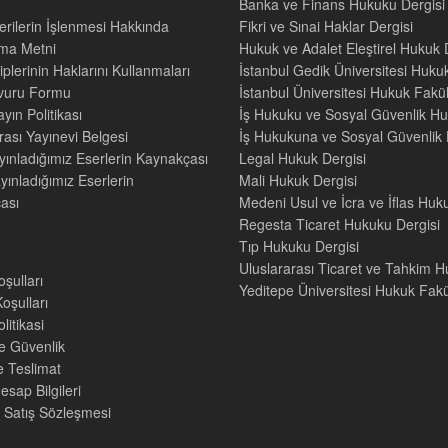
Banka ve Finans Hukuku Dergisi
Verilerin İşlenmesi Hakkında
Fikri ve Sınai Haklar Dergisi
tma Metni
Hukuk ve Adalet Eleştirel Hukuk 
iplerinin Haklarını Kullanmaları
İstanbul Gedik Üniversitesi Hukuk
şvuru Formu
İstanbul Üniversitesi Hukuk Fak
yın Politikası
İş Hukuku ve Sosyal Güvenlik Hu
rası Yayınevi Belgesi
İş Hukukuna ve Sosyal Güvenlik H
yınladığımız Eserlerin Kaynakçası
Legal Hukuk Dergisi
yınladığımız Eserlerin
Mali Hukuk Dergisi
ası
Medeni Usul ve İcra ve İflas Huk
Regesta Ticaret Hukuku Dergisi
Tıp Hukuku Dergisi
Uluslararası Ticaret ve Tahkim H
oşulları
Yeditepe Üniversitesi Hukuk Fakül
oşulları
litikasi
ve Güvenlik
e Teslimat
sap Bilgileri
 Satış Sözleşmesi