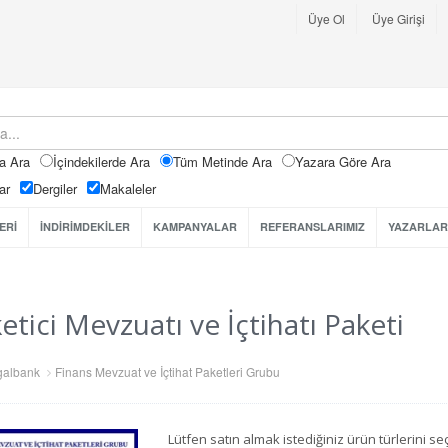
Üye Ol
Üye Girişi
a Ara
İçindekilerde Ara
Tüm Metinde Ara
Yazara Göre Ara
ar
Dergiler
Makaleler
ERİ
İNDİRİMDEKİLER
KAMPANYALAR
REFERANSLARIMIZ
YAZARLAR
etici Mevzuatı ve İçtihatı Paketi
galbank
Finans Mevzuat ve İçtihat Paketleri Grubu
Lütfen satın almak istediğiniz ürün türlerini 