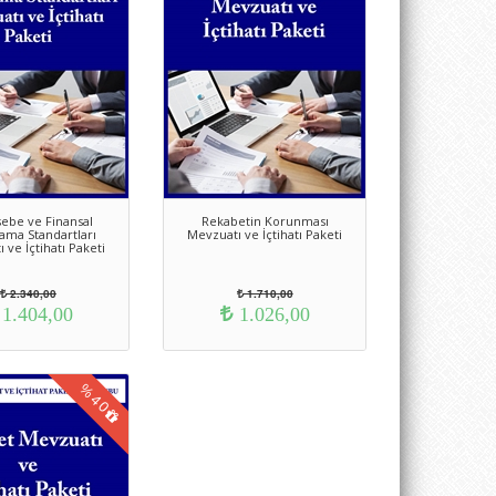
a Finans Grubu Aboneliği ile sahip olabilirsiniz.
ebe ve Finansal
Rekabetin Korunması
ama Standartları
Mevzuatı ve İçtihatı Paketi
 ve İçtihatı Paketi
2.340,00
1.710,00
1.404,00
1.026,00
%
40