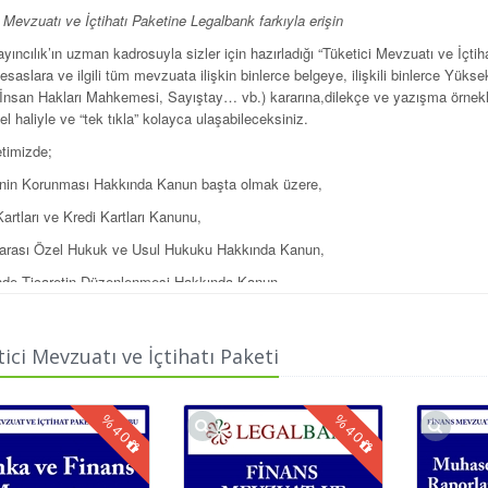
 Mevzuatı ve İçtihatı Paketine
Legalbank farkıyla erişin
yıncılık’ın uzman kadrosuyla sizler için hazırladığı “Tüketici Mevzuatı ve İçtihatı
 esaslara ve ilgili tüm mevzuata ilişkin binlerce belgeye, ilişkili binlerce 
İnsan Hakları Mahkemesi, Sayıştay… vb.) kararına,dilekçe ve yazışma örneklerin
l haliyle ve “tek tıkla” kolayca ulaşabileceksiniz.
timizde;
inin Korunması Hakkında Kanun başta olmak üzere,
artları ve Kredi Kartları Kanunu,
erarası Özel Hukuk ve Usul Hukuku Hakkında Kanun,
de Ticaretin Düzenlenmesi Hakkında Kanun,
andartları Enstitüsü Kuruluş Kanunu,
inin Korunması Hakkında Kanunda Değişiklik Yapılmasına Dair Kanun,
ici Mevzuatı ve İçtihatı Paketi
k Sözleşmeleri Yönetmeliği,
artları Ve Kredi Kartları Hakkında Yönetmeliki
%
%
40
40
Malın Neden Olduğu Zararlardan Sorumluluk Hakkında Yönetmelik
etici Mevzuatı ileilgili “tüm” kanun ve gerekçesine, tüzük, yönetmelik, tebliğ, 