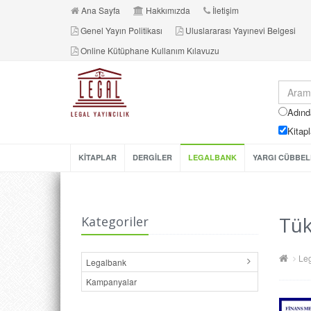
Ana Sayfa
Hakkımızda
İletişim
Genel Yayın Politikası
Uluslararası Yayınevi Belgesi
Online Kütüphane Kullanım Kılavuzu
Adınd
Kitapl
KİTAPLAR
DERGİLER
LEGALBANK
YARGI CÜBBEL
Tük
Kategoriler
Le
Legalbank
Kampanyalar