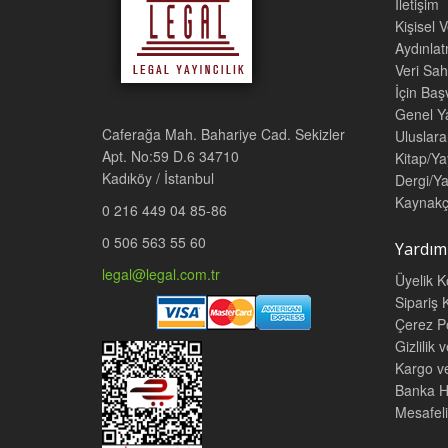
İletişim
Kişisel 
Aydınla
Veri Sah
İçin Ba
Genel Ya
Caferağa Mah. Bahariye Cad. Sekizler
Uluslara
Apt. No:59 D.6 34710
Kitap/Ya
Kadıköy / İstanbul
Dergi/Ya
Kaynakç
0 216 449 04 85-86
0 506 563 55 60
Yardım
legal@legal.com.tr
Üyelik K
Sipariş K
Çerez Po
Gizlilik 
Kargo v
Banka He
Mesafeli