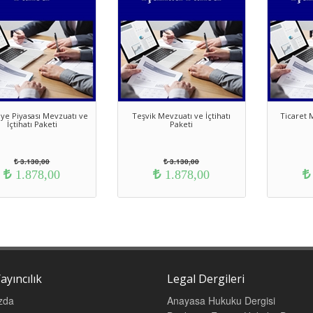
ye Piyasası Mevzuatı ve
Teşvik Mevzuatı ve İçtihatı
Ticaret M
İçtihatı Paketi
Paketi
3.130,00
3.130,00
1.878,00
1.878,00
ayıncılık
Legal Dergileri
zda
Anayasa Hukuku Dergisi