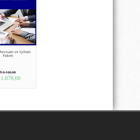
evzuatı ve İçtihatı
Paketi
3.130,00
1.878,00