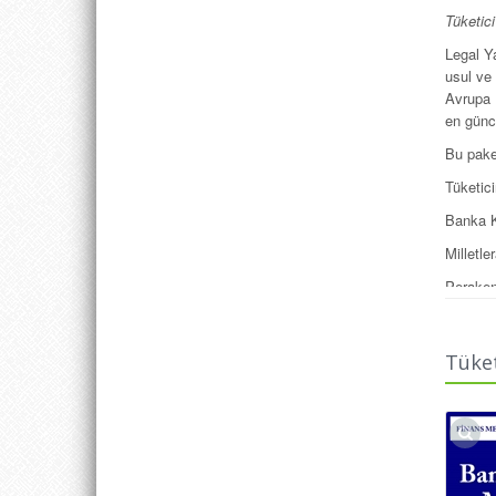
Tüketici
Legal Ya
usul ve
Avrupa 
en günce
Bu pake
Tüketic
Banka K
Milletl
Peraken
Türk St
Tüketic
Tüket
Aboneli
Banka K
Ayıplı 
gibi Tük