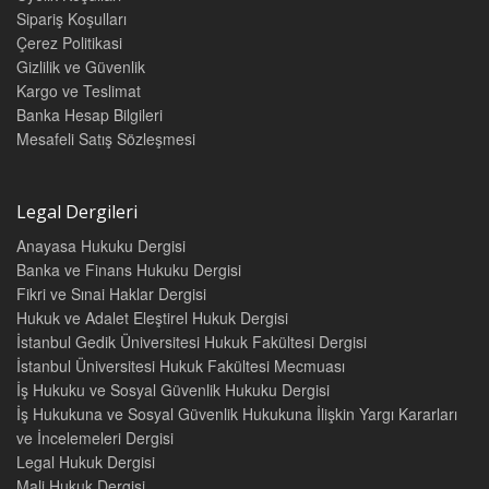
3. YARARLANMA, KULLANMA VE KORUMA 3880
Sipariş Koşulları
AÇIKLAMA 3880
Çerez Politikasi
İÇTİHATLAR 3881
Gizlilik ve Güvenlik
4. GİDERLER VE YÜKÜMLÜLÜKLER 3886
Kargo ve Teslimat
AÇIKLAMA 3886
Banka Hesap Bilgileri
İÇTİHATLAR 3886
Mesafeli Satış Sözleşmesi
5. KARARLARIN BAĞLAYICILIĞI 3891
AÇIKLAMA 3891
İÇTİHATLAR 3891
Legal Dergileri
6. PAYDAŞLIKTAN ÇIKARMA 3899
A. PAYDAŞIN ÇIKARILMASI 3899
Anayasa Hukuku Dergisi
AÇIKLAMA 3899
Banka ve Finans Hukuku Dergisi
İÇTİHATLAR 3901
Fikri ve Sınai Haklar Dergisi
B. DİĞER HAK SAHİPLERİNİN ÇIKARILMASI 3905
Hukuk ve Adalet Eleştirel Hukuk Dergisi
AÇIKLAMA 3905
İstanbul Gedik Üniversitesi Hukuk Fakültesi Dergisi
İÇTİHATLAR 3905
7. PAYLI MÜLKİYETİN SONA ERMESİ 3909
İstanbul Üniversitesi Hukuk Fakültesi Mecmuası
A. PAYLAŞMA İSTEMİ 3909
İş Hukuku ve Sosyal Güvenlik Hukuku Dergisi
AÇIKLAMA 3909
İş Hukukuna ve Sosyal Güvenlik Hukukuna İlişkin Yargı Kararları
İÇTİHATLAR 3909
ve İncelemeleri Dergisi
B. PAYLAŞMA BİÇİMİ 3916
Legal Hukuk Dergisi
AÇIKLAMA 3916
Mali Hukuk Dergisi