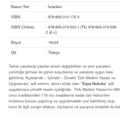
Basım Yeri
: İstanbul
ISBN
: 978-605-315-175-3
ISBN (Online)
: 978-605-315-533-1 (Tk) 978-605-315-536-
2 (6.c)
Boyut
: 16x24
Dili
: Türkçe
Temel yasalarda yapılan esaslı değişiklikler ve yeni yasaların
yürürlüğe girmesi ile günün koşullarına ve yasalara uygun hale
getirilmiş “Açıklamalı – İçtihatlı – Örnekli Türk Medeni Yasası ve
Uygulaması” adlı serinin, altıncı kitabı olan
“Eşya Hukuku
” adlı
uygulamaya yönelik eserin içeriğinde, Türk Medeni Yasası'nın
683
üncü maddesinden 778 inci maddesine kadar tüm hükümleri
inc
eleme konusu yapılmış ve uygulamadaki yeri belirtilmiş olup,
konu ile ilgili zengin dilekçe, sözleşme ve yazışma örnekleri ile bol
Yargıtay kararları da araştırmacı ve uygulayıcıların hizmetine
sunulmuştur.
İÇİNDEKİLER