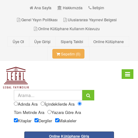
Ana Sayfa
Hakkımızda
İletişim
Genel Yayın Politikası
Uluslararası Yayınevi Belgesi
Online Kütüphane Kullanım Kılavuzu
Üye Ol
Üye Girişi
Sipariş Takibi
Online Kütüphane
Sepetim (0)
Toggle
navigat
Adında Ara
İçindekilerde Ara
Tüm Metinde Ara
Yazara Göre Ara
Kitaplar
Dergiler
Makaleler
Online Kütüphane Giriş