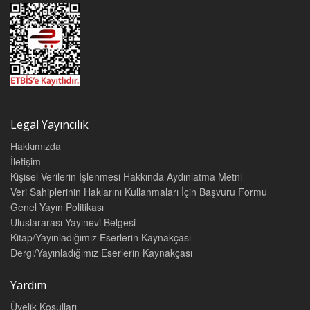
AÇIKLAMA 3840
İÇTİHATLAR 3840
2. EKLENTİ SAYILMAYANLAR 3846
AÇIKLAMA 3846
İÇTİHATLAR 3846
C. BİRLİKTE MÜLKİYET 3848
I. PAYLI MÜLKİYET 3848
1. GENEL KURALLAR 3848
AÇIKLAMA 3848
Legal Yayıncılık
İÇTİHATLAR 3849
2. YÖNETİM VE TASARRUF 3857
Hakkımızda
A. ANLAŞMALAR 3857
İletişim
AÇIKLAMA 3857
Kişisel Verilerin İşlenmesi Hakkında Aydınlatma Metni
İÇTİHATLAR 3858
Veri Sahiplerinin Haklarını Kullanmaları İçin Başvuru Formu
B. OLAĞAN YÖNETİM İŞLERİ 3861
Genel Yayın Politikası
AÇIKLAMA 3861
Uluslararası Yayınevi Belgesi
İÇTİHATLAR 3861
C. ÖNEMLİ YÖNETİM İŞLERİ 3864
Kitap/Yayınladığımız Eserlerin Kaynakçası
AÇIKLAMA 3864
Dergi/Yayınladığımız Eserlerin Kaynakçası
İÇTİHATLAR 3865
D. OLAĞANÜSTÜ YÖNETİM İŞLERİ VE TASARRUFLAR 3873
Yardım
AÇIKLAMA 3873
İÇTİHATLAR 3874
Üyelik Koşulları