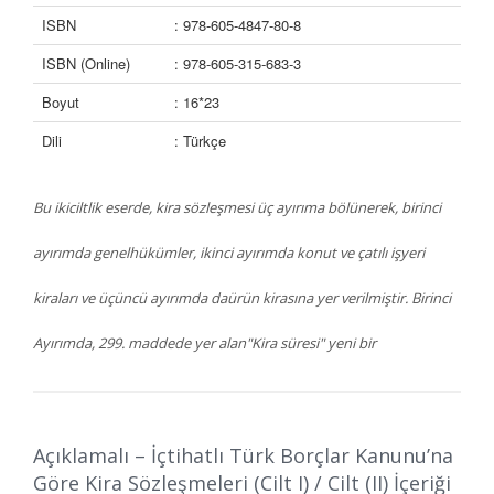
ISBN
: 978-605-4847-80-8
ISBN (Online)
: 978-605-315-683-3
Boyut
: 16*23
Dili
: Türkçe
Bu ikiciltlik eserde, kira sözleşmesi üç ayırıma bölünerek, birinci
ayırımda genelhükümler, ikinci ayırımda konut ve çatılı işyeri
kiraları ve üçüncü ayırımda daürün kirasına yer verilmiştir. Birinci
Ayırımda, 299. maddede yer alan"Kira süresi" yeni bir
düzenlemedir. 6570 sayılı Gayrimenkul KiralarıHakkında Kanun
hükümleri, Tasarıda kira sözleşmesi düzenlenmesine dâhiledildiği
Açıklamalı – İçtihatlı Türk Borçlar Kanunu’na
içindir ki, bu özel Kanuna tâbi kira sözleşmelerinin
Göre Kira Sözleşmeleri (Cilt I) / Cilt (II) İçeriği