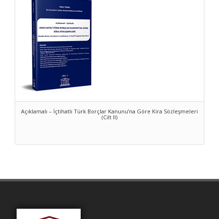
Yapılmasına Dair 6353 sayılı Kanun
Kira Söleşmesi Uygulamasına Genel Bakış
6098 sayılı Türk Borçlar KanunuDördüncü Bölüm Kira
Sözleşmesine Giriş
Kira Sözleşmesinin Tanımı
A. Kira Süresi
B. Kiraya Verenin Borçları
I. Teslimborcu
Açıklamalı – İçtihatlı Türk Borçlar Kanunu’na Göre Kira Sözleşmeleri
II. Vergive benzeri yükümlülüklere katlanma borcu
(Cilt II)
III. Yan giderlere katlanma borcu
IV. Kiraya verenin kiralananın ayıplarından sorumluluğu
1. Kiralananın teslim anındaki ayıplarından sorumluluk
2. Kiralananın sonradan ayıplı hâle gelmesinden sorumluluk
a. Genel olarak
b. Ayıbın giderilmesini isteme ve fesih
c. Kira bedelininindirilmesi