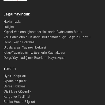
V. Ayıpların giderilmesine ve kiralananın gösterilmesine katlanma
borcu
Legal Yayıncılık
E. Özel durumlar
Hakkımızda
I. Kiralananda yenilikve değişiklik yapılması
İletişim
1. Kiraya verentarafından
Kişisel Verilerin İşlenmesi Hakkında Aydınlatma Metni
Veri Sahiplerinin Haklarını Kullanmaları İçin Başvuru Formu
2. Kiralananda yenilik ve değişiklik yapılması
Genel Yayın Politikası
II. Alt kira ve kullanım hakkınındevri
Uluslararası Yayınevi Belgesi
III. Kira ilişkisinin (sözleşmesinin)devri
Kitap/Yayınladığımız Eserlerin Kaynakçası
Dergi/Yayınladığımız Eserlerin Kaynakçası
IV. Kiralananın kullanılmaması
1. Genel olarak
Yardım
2. Kiralananın sözleşmenin bitiminden önce geri verilmesi
Üyelik Koşulları
V. Takastan feragat yasağı
Sipariş Koşulları
Çerez Politikasi
F.Sözleşmenin sona ermesi
Gizlilik ve Güvenlik
I. Sürenin geçmesi
Kargo ve Teslimat
II. Belirsiz süreli kira sözleşmelerinde fesih bildirimi
Banka Hesap Bilgileri