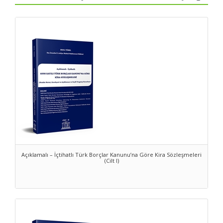
konusunuoluşturan taşınmazlar, bu ayırım altında
düzenlenmiştir. Kira sözleşmelerinindüzenlenmesinde de,
Tasarının bütününde olduğu gibi, Yargıtay kararları veAvrupa
mevzuatı göz önünde tutulmuştur.
İÇİNDEKİLER
6098
Sayılı Türk Borçlar Kanunu Genel Gerekçesi
Açıklamalı – İçtihatlı Türk Borçlar Kanunu’na Göre Kira Sözleşmeleri
(Cilt I)
Kira Sözleşmeleri
YARGI HİZMETLERİNİN HIZLANDIRILMASI AMACIYLA BAZI
KANUNLARDA DEĞİŞİKLİK YAPILMASINA DAİR 6217
SAYILI
KANUN
Bazı Kanun ve Kanun Hükmünde Kararnamade Değişiklik