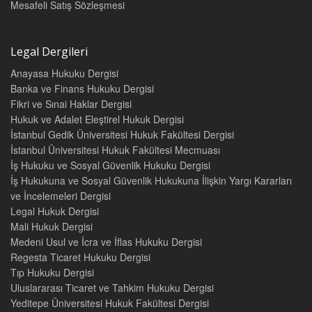
Mesafeli Satış Sözleşmesi
1. Genel olarak
2. Taşınmaz ve taşınır yapı kiralarında
Legal Dergileri
3. Taşınır kiralarında fesih bildirimi
III. Olağanüstü fesih
Anayasa Hukuku Dergisi
Banka ve Finans Hukuku Dergisi
1. Önemli sebepler
Fikri ve Sınai Haklar Dergisi
2. Kiracının iflası
Hukuk ve Adalet Eleştirel Hukuk Dergisi
İstanbul Gedik Üniversitesi Hukuk Fakültesi Dergisi
3.Kiracının ölümü
İstanbul Üniversitesi Hukuk Fakültesi Mecmuası
G. Kiralananın geri verilmesi
İş Hukuku ve Sosyal Güvenlik Hukuku Dergisi
I. Genel olarak
İş Hukukuna ve Sosyal Güvenlik Hukukuna İlişkin Yargı Kararları
ve İncelemeleri Dergisi
II. Kiralananın gözden geçirilmesive kiracıya bildirme
Legal Hukuk Dergisi
H. Kiraya verenin hapis hakkı
Mali Hukuk Dergisi
I.Konusu
Medeni Usul ve İcra ve İflas Hukuku Dergisi
Regesta Ticaret Hukuku Dergisi
II. Üçüncü kişilere ait olan eşya
Tıp Hukuku Dergisi
III. Kiraya verenin alıkoyma hakkı,hakkın kullanılması
Uluslararası Ticaret ve Tahkim Hukuku Dergisi
(CİLT II)
Yeditepe Üniversitesi Hukuk Fakültesi Dergisi