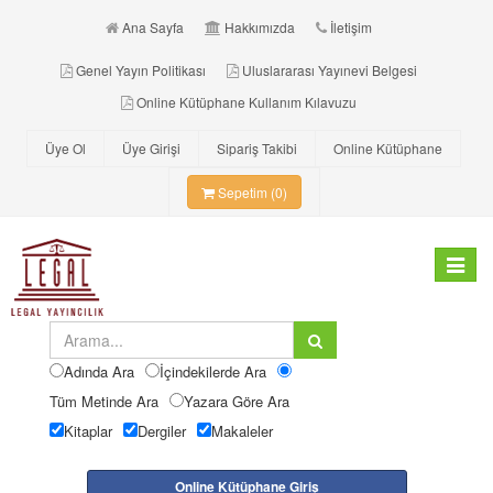
Ana Sayfa
Hakkımızda
İletişim
Genel Yayın Politikası
Uluslararası Yayınevi Belgesi
Online Kütüphane Kullanım Kılavuzu
Üye Ol
Üye Girişi
Sipariş Takibi
Online Kütüphane
Sepetim (0)
Toggle
navigat
Adında Ara
İçindekilerde Ara
Tüm Metinde Ara
Yazara Göre Ara
Kitaplar
Dergiler
Makaleler
Online Kütüphane Giriş