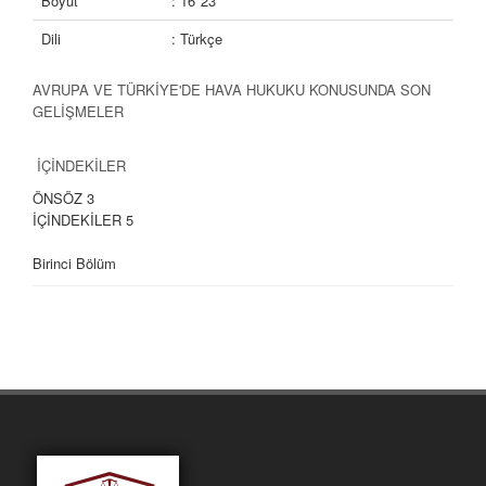
Boyut
: 16*23
Dili
: Türkçe
AVRUPA VE TÜRKİYE'DE HAVA HUKUKU KONUSUNDA SON
GELİŞMELER
İÇİNDEKİLER
ÖNSÖZ
3
İÇİNDEKİLER
5
Birinci Bölüm
AVRUPA’DA SİVİL HAVACILIK
I- The Regulation of Commercial Aviation: Recent Developments in
the EU and Austria
9
Prof.Dr. Sigmar Stadlmeier LL.M.
Uluslar arası Hukuk Enstitüsü Başkan Yardımcısı ve Uzay Hukuku
Avrupa Merkezi (ECSL) Ülke Temsilcisi, Johannes Kepler
Üniversitesi, Linz/Avusturya
II- AB-ABD Arasındaki Açık Gökyüzü Andlaşması’nın İkinci
Müzakere Safhasının Değerlendirilmesi 29
Av. Nazlı Can