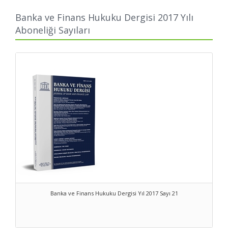
bank and finance law, authored by scholars and practitioners
around the globe.
Banka ve Finans Hukuku Dergisi 2017 Yılı
Aboneliği Sayıları
Banka ve Finans Hukuku Dergisi Yıl 2017 Sayı 21