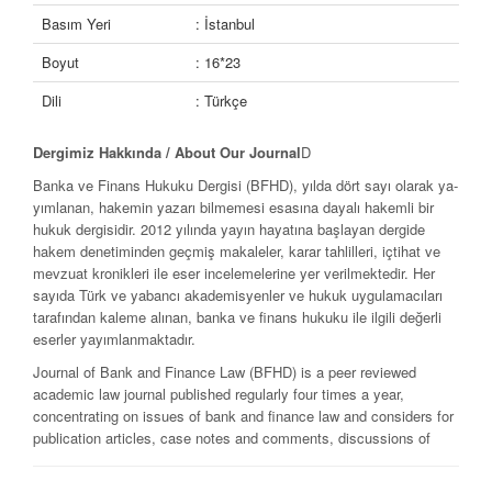
Basım Yeri
: İstanbul
Boyut
: 16*23
Dili
: Türkçe
Dergimiz Hakkında /
About Our Journal
D
Banka ve Finans Hukuku Dergisi (BFHD), yılda dört sayı olarak ya­
yımlanan, hakemin yazarı bilmemesi esasına dayalı hakemli bir
hukuk dergisidir. 2012 yılında yayın hayatına başlayan dergide
hakem deneti­minden geçmiş makaleler, karar tahlilleri, içtihat ve
mev­zuat kro­nikleri ile eser incelemelerine yer verilmektedir. Her
sayıda Türk ve ya­bancı akademisyenler ve hukuk uygulamacıları
tarafından kaleme alınan, banka ve finans hukuku ile ilgili değerli
eserler yayımlan­maktadır.
Journal of Bank and Finance Law (BFHD) is a peer reviewed
academic law journal published regularly four times a year,
concentrating on issues of bank and finance law and considers for
publication articles, case notes and comments, discussions of
legislative developments and book reviews. It’s publication life
begins at 2012. Each issue contains scholarly works concerning