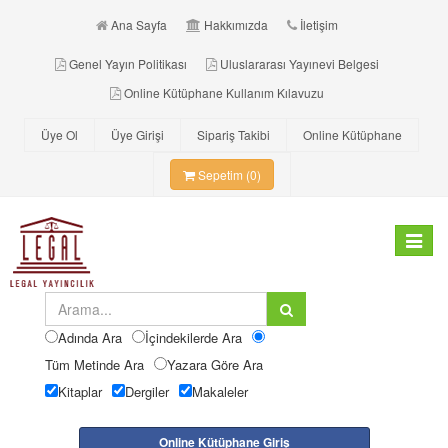
Ana Sayfa
Hakkımızda
İletişim
Genel Yayın Politikası
Uluslararası Yayınevi Belgesi
Online Kütüphane Kullanım Kılavuzu
Üye Ol
Üye Girişi
Sipariş Takibi
Online Kütüphane
Sepetim (0)
Toggle
navigat
Adında Ara
İçindekilerde Ara
Tüm Metinde Ara
Yazara Göre Ara
Kitaplar
Dergiler
Makaleler
Online Kütüphane Giriş