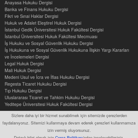
Anayasa Hukuku Dergisi
Banka ve Finans Hukuku Dergisi
Fikri ve Sınai Haklar Dergisi
Hukuk ve Adalet Eleştirel Hukuk Dergisi
İstanbul Gedik Üniversitesi Hukuk Fakültesi Dergisi
İstanbul Üniversitesi Hukuk Fakültesi Mecmuası
İş Hukuku ve Sosyal Güvenlik Hukuku Dergisi
İş Hukukuna ve Sosyal Güvenlik Hukukuna İlişkin Yargı Kararları
ve İncelemeleri Dergisi
Legal Hukuk Dergisi
Mali Hukuk Dergisi
Medeni Usul ve İcra ve İflas Hukuku Dergisi
Regesta Ticaret Hukuku Dergisi
Tıp Hukuku Dergisi
Uluslararası Ticaret ve Tahkim Hukuku Dergisi
Yeditepe Üniversitesi Hukuk Fakültesi Dergisi
Sizlere daha iyi bir hizmet sunabilmek için sitemizde çerezlerden
faydalanıyoruz. Sitemizi kullanmaya devam ederek çerezleri kullanmamıza
izin vermiş oluyorsunuz.
2015 © Tüm Hakları Saklıdır
Detaylı bilgi almak için
Çerez Politikası
'ndan inceleyebilirsiniz.