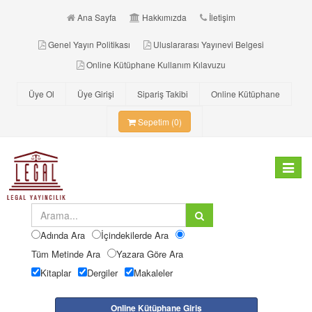
Ana Sayfa
Hakkımızda
İletişim
Genel Yayın Politikası
Uluslararası Yayınevi Belgesi
Online Kütüphane Kullanım Kılavuzu
Üye Ol
Üye Girişi
Sipariş Takibi
Online Kütüphane
Sepetim (0)
Toggle
navigat
Adında Ara
İçindekilerde Ara
Tüm Metinde Ara
Yazara Göre Ara
Kitaplar
Dergiler
Makaleler
Online Kütüphane Giriş