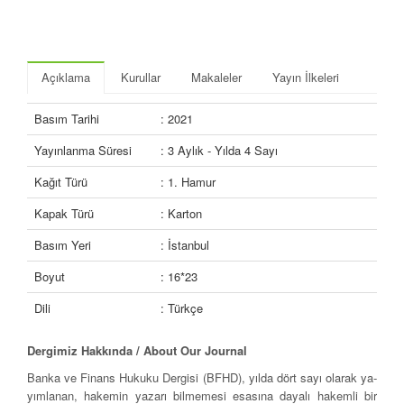
Açıklama
Kurullar
Makaleler
Yayın İlkeleri
Basım Tarihi
: 2021
Yayınlanma Süresi
: 3 Aylık - Yılda 4 Sayı
Kağıt Türü
: 1. Hamur
Kapak Türü
: Karton
Basım Yeri
: İstanbul
Boyut
: 16*23
Dili
: Türkçe
Dergimiz Hakkında /
About Our Journal
Banka ve Finans Hukuku Dergisi (BFHD), yılda dört sayı olarak ya­
yımlanan, hakemin yazarı bilmemesi esasına dayalı hakemli bir