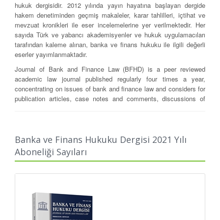
hukuk dergisidir. 2012 yılında yayın hayatına başlayan dergide
hakem deneti­minden geçmiş makaleler, karar tahlilleri, içtihat ve
mev­zuat kro­nikleri ile eser incelemelerine yer verilmektedir. Her
sayıda Türk ve ya­bancı akademisyenler ve hukuk uygulamacıları
tarafından kaleme alınan, banka ve finans hukuku ile ilgili değerli
eserler yayımlan­maktadır.
Journal of Bank and Finance Law (BFHD) is a peer reviewed
academic law journal published regularly four times a year,
concentrating on issues of bank and finance law and considers for
publication articles, case notes and comments, discussions of
legislative developments and book reviews. It’s publication life
begins at 2012. Each issue contains scholarly works concerning
bank and finance law, authored by scholars and practitioners
around the globe.
Banka ve Finans Hukuku Dergisi 2021 Yılı
Aboneliği Sayıları