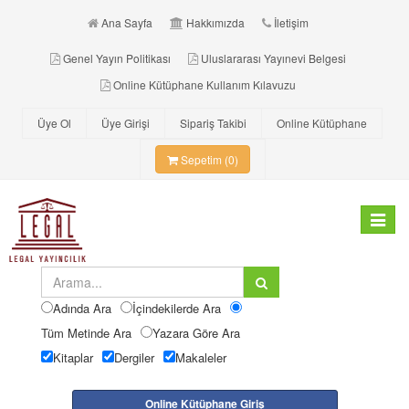
Ana Sayfa
Hakkımızda
İletişim
Genel Yayın Politikası
Uluslararası Yayınevi Belgesi
Online Kütüphane Kullanım Kılavuzu
Üye Ol
Üye Girişi
Sipariş Takibi
Online Kütüphane
Sepetim (0)
Toggle
navigat
Adında Ara
İçindekilerde Ara
Tüm Metinde Ara
Yazara Göre Ara
Kitaplar
Dergiler
Makaleler
Online Kütüphane Giriş