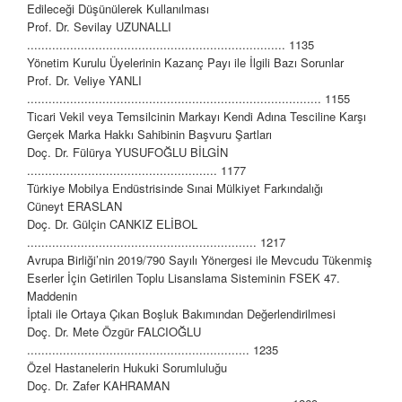
Edileceği Düşünülerek Kullanılması
Prof. Dr. Sevilay UZUNALLI
........................................................................ 1135
Yönetim Kurulu Üyelerinin Kazanç Payı ile İlgili Bazı Sorunlar
Prof. Dr. Veliye YANLI
.................................................................................. 1155
Ticari Vekil veya Temsilcinin Markayı Kendi Adına Tesciline Karşı
Gerçek Marka Hakkı Sahibinin Başvuru Şartları
Doç. Dr. Fülürya YUSUFOĞLU BİLGİN
..................................................... 1177
Türkiye Mobilya Endüstrisinde Sınai Mülkiyet Farkındalığı
Cüneyt ERASLAN
Doç. Dr. Gülçin CANKIZ ELİBOL
................................................................ 1217
Avrupa Birliği’nin 2019/790 Sayılı Yönergesi ile Mevcudu Tükenmiş
Eserler İçin Getirilen Toplu Lisanslama Sisteminin FSEK 47.
Maddenin
İptali ile Ortaya Çıkan Boşluk Bakımından Değerlendirilmesi
Doç. Dr. Mete Özgür FALCIOĞLU
.............................................................. 1235
Özel Hastanelerin Hukuki Sorumluluğu
Doç. Dr. Zafer KAHRAMAN