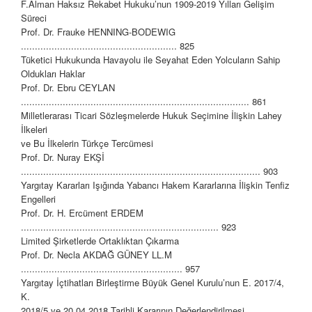
F.Alman Haksız Rekabet Hukuku’nun 1909-2019 Yılları Gelişim
Süreci
Prof. Dr. Frauke HENNING-BODEWIG
........................................................ 825
Tüketici Hukukunda Havayolu ile Seyahat Eden Yolcuların Sahip
Oldukları Haklar
Prof. Dr. Ebru CEYLAN
.................................................................................. 861
Milletlerarası Ticari Sözleşmelerde Hukuk Seçimine İlişkin Lahey
İlkeleri
ve Bu İlkelerin Türkçe Tercümesi
Prof. Dr. Nuray EKŞİ
...................................................................................... 903
Yargıtay Kararları Işığında Yabancı Hakem Kararlarına İlişkin Tenfiz
Engelleri
Prof. Dr. H. Ercüment ERDEM
....................................................................... 923
Limited Şirketlerde Ortaklıktan Çıkarma
Prof. Dr. Necla AKDAĞ GÜNEY LL.M
.......................................................... 957
Yargıtay İçtihatları Birleştirme Büyük Genel Kurulu’nun E. 2017/4,
K.
2018/5 ve 20.04.2018 Tarihli Kararının Değerlendirilmesi