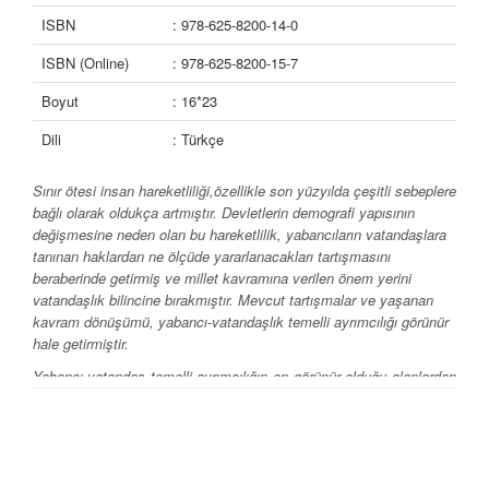
ISBN
: 978-625-8200-14-0
ISBN (Online)
: 978-625-8200-15-7
Boyut
: 16*23
Dili
: Türkçe
Sınır ötesi insan hareketliliği,özellikle son yüzyılda çeşitli sebeplere
bağlı olarak oldukça artmıştır. Devletlerin demografi yapısının
değişmesine neden olan bu hareketlilik, yabancıların vatandaşlara
tanınan haklardan ne ölçüde yararlanacakları tartışmasını
beraberinde getirmiş ve millet kavramına verilen önem yerini
vatandaşlık bilincine bırakmıştır. Mevcut tartışmalar ve yaşanan
kavram dönüşümü, yabancı-vatandaşlık temelli ayrımcılığı görünür
hale getirmiştir.
Yabancı-vatandaş temelli ayrımcılığın en görünür olduğu alanlardan
biri şüphesiz çalışma hayatıdır. Çalışma hakkı,uluslararası belgeler
ve Anayasa ile bir temel hak ve özgürlük olarak herkese
tanınmışsa da; bu hakkın yabancılar bakımından sınırlandırılması
mümkün kılınmıştır. Söz konusu sınırlandırma yetkisi, yabancıların
çalışma hakkına erişimlerinde hem devlet hem de işverenler