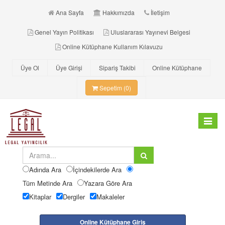
Ana Sayfa
Hakkımızda
İletişim
Genel Yayın Politikası
Uluslararası Yayınevi Belgesi
Online Kütüphane Kullanım Kılavuzu
Üye Ol
Üye Girişi
Sipariş Takibi
Online Kütüphane
Sepetim (0)
Toggle
navigat
Adında Ara
İçindekilerde Ara
Tüm Metinde Ara
Yazara Göre Ara
Kitaplar
Dergiler
Makaleler
Online Kütüphane Giriş