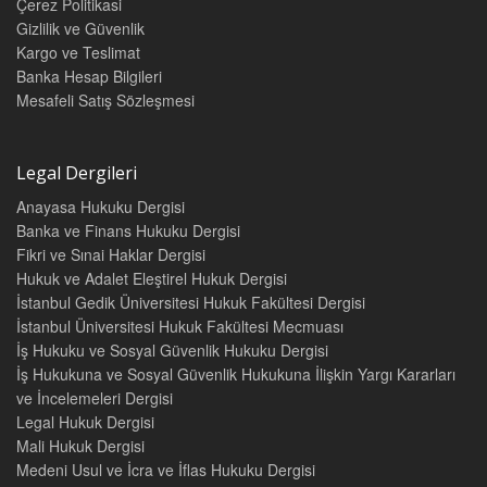
Çerez Politikasi
a. Avrupa Konseyi Belgeleri 26
Gizlilik ve Güvenlik
b. AB Temel Haklar Şartı 27
Kargo ve Teslimat
c. Afrika İnsan ve Halkların Hakları Şartı 28
Banka Hesap Bilgileri
d. Amerikan İnsan Hakları Sözleşmesine Ekonomik, Sosyal ve
Kültürel Haklar Alanında Ek Protokol (San Salvador Protokolü) 29
Mesafeli Satış Sözleşmesi
1.1.3.2. Ulusal Hukuk 30
1.1.3.2.1.Anayasa 30
1.1.3.2.2. İş Hukuku Mevzuatı 34
Legal Dergileri
1.1.4. Çalışma Hakkının Kapsamı 36
Anayasa Hukuku Dergisi
1.1.4.1. Bir İşe Sahip Olma Hakkı 37
1.1.4.2. Teknik ve Mesleki Rehberlik ve Eğitim Hakkı 39
Banka ve Finans Hukuku Dergisi
1.1.4.3. Adil ve Elverişli Koşullarda Çalışma Hakkı ve Eşit İşe Eşit
Fikri ve Sınai Haklar Dergisi
Ücret 40
Hukuk ve Adalet Eleştirel Hukuk Dergisi
1.1.4.4. Mesleki İlerleme Hakkı 44
İstanbul Gedik Üniversitesi Hukuk Fakültesi Dergisi
1.1.4.5. İş Güvencesi Hakkı 44
İstanbul Üniversitesi Hukuk Fakültesi Mecmuası
1.1.4.6. Sendikal Haklar 46
İş Hukuku ve Sosyal Güvenlik Hukuku Dergisi
1.1.5. Çalışma Hakkına Erişim Kavramı 48
İş Hukukuna ve Sosyal Güvenlik Hukukuna İlişkin Yargı Kararları
1.1.5.1. Kavram Belirsizliği 49
ve İncelemeleri Dergisi
1.1.5.2. Çalışma Hakkına Erişimin Sağlanmasında Devletin
Legal Hukuk Dergisi
Rolü 53
Mali Hukuk Dergisi
a. İş Bulma Hizmetleri Verme 54
b. Mesleki ve Teknik Eğitim Hizmetleri Sunma 55
Medeni Usul ve İcra ve İflas Hukuku Dergisi