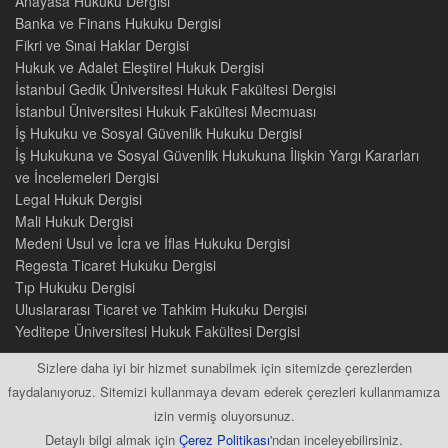
Anayasa Hukuku Dergisi
Banka ve Finans Hukuku Dergisi
Fikri ve Sınai Haklar Dergisi
Hukuk ve Adalet Eleştirel Hukuk Dergisi
İstanbul Gedik Üniversitesi Hukuk Fakültesi Dergisi
İstanbul Üniversitesi Hukuk Fakültesi Mecmuası
İş Hukuku ve Sosyal Güvenlik Hukuku Dergisi
İş Hukukuna ve Sosyal Güvenlik Hukukuna İlişkin Yargı Kararları
ve İncelemeleri Dergisi
Legal Hukuk Dergisi
Mali Hukuk Dergisi
Medeni Usul ve İcra ve İflas Hukuku Dergisi
Regesta Ticaret Hukuku Dergisi
Tıp Hukuku Dergisi
Uluslararası Ticaret ve Tahkim Hukuku Dergisi
Yeditepe Üniversitesi Hukuk Fakültesi Dergisi
Sizlere daha iyi bir hizmet sunabilmek için sitemizde çerezlerden
faydalanıyoruz. Sitemizi kullanmaya devam ederek çerezleri kullanmamıza
izin vermiş oluyorsunuz.
2015 © Tüm Hakları Saklıdır
Detaylı bilgi almak için
Çerez Politikası
'ndan inceleyebilirsiniz.