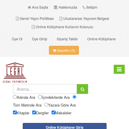
Ana Sayfa
Hakkımızda
İletişim
Genel Yayın Politikası
Uluslararası Yayınevi Belgesi
Online Kütüphane Kullanım Kılavuzu
Üye Ol
Üye Girişi
Sipariş Takibi
Online Kütüphane
Sepetim (0)
Toggle
navigat
Adında Ara
İçindekilerde Ara
Tüm Metinde Ara
Yazara Göre Ara
Kitaplar
Dergiler
Makaleler
Online Kütüphane Giriş