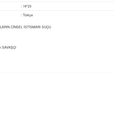
: 16*23
: Türkçe
LARIN CİNSEL İSTİSMARI SUÇU
an SAVAŞÇI
İ BÖLÜM
L İSTİSMAR KAVRAMI
 Ceza Kanunu’nda Cinsel Dokunulmazlığa Karşı Suçlar
l Olarak