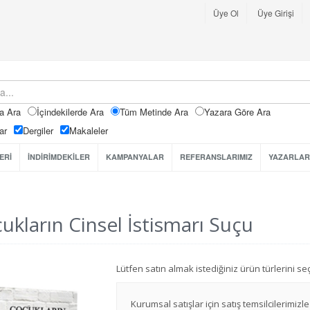
Üye Ol
Üye Girişi
a Ara
İçindekilerde Ara
Tüm Metinde Ara
Yazara Göre Ara
ar
Dergiler
Makaleler
ERİ
İNDİRİMDEKİLER
KAMPANYALAR
REFERANSLARIMIZ
YAZARLAR
ukların Cinsel İstismarı Suçu
Lütfen satın almak istediğiniz ürün türlerini 
Kurumsal satışlar için satış temsilcilerimizle 