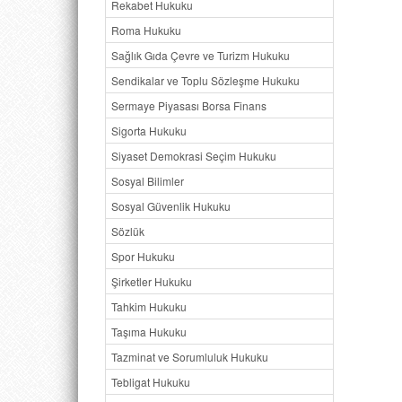
Rekabet Hukuku
II. Çocu
Roma Hukuku
A. Gene
Sağlık Gıda Çevre ve Turizm Hukuku
Sendikalar ve Toplu Sözleşme Hukuku
B. Cinse
Sermaye Piyasası Borsa Finans
1. Aile 
Sigorta Hukuku
Siyaset Demokrasi Seçim Hukuku
2. Çocu
Sosyal Bilimler
3. Çocu
Sosyal Güvenlik Hukuku
4. Pedof
Sözlük
Spor Hukuku
III. Ulu
Şirketler Hukuku
A. Gene
Tahkim Hukuku
Taşıma Hukuku
B. Cene
Tazminat ve Sorumluluk Hukuku
C. Birl
Tebligat Hukuku