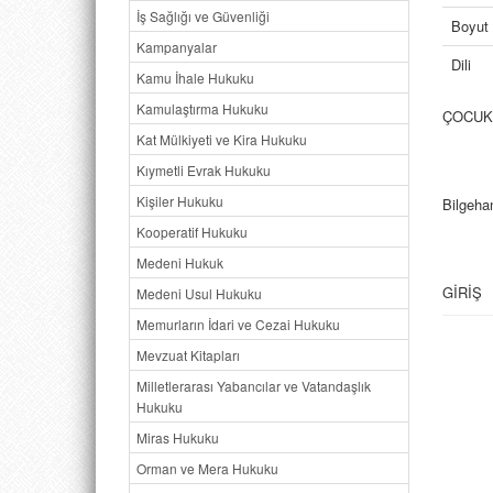
İş Sağlığı ve Güvenliği
Boyut
Kampanyalar
Dili
Kamu İhale Hukuku
Kamulaştırma Hukuku
ÇOCUK
Kat Mülkiyeti ve Kira Hukuku
Kıymetli Evrak Hukuku
Kişiler Hukuku
Bilgeh
Kooperatif Hukuku
Medeni Hukuk
GİRİŞ
Medeni Usul Hukuku
Memurların İdari ve Cezai Hukuku
BİRİNC
Mevzuat Kitapları
CİNSE
Milletlerarası Yabancılar ve Vatandaşlık
Hukuku
I. Türk
Miras Hukuku
A. Gene
Orman ve Mera Hukuku