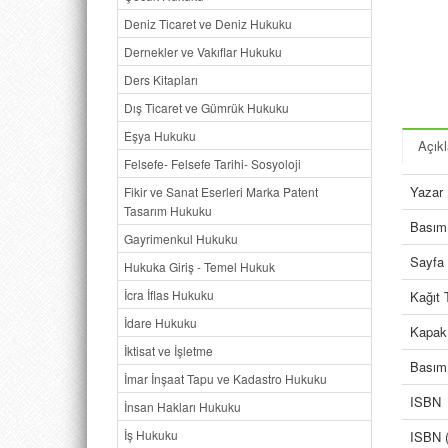
Deniz Ticaret ve Deniz Hukuku
Dernekler ve Vakıflar Hukuku
Ders Kitapları
Dış Ticaret ve Gümrük Hukuku
Eşya Hukuku
Açık
Felsefe- Felsefe Tarihi- Sosyoloji
Yazar
Fikir ve Sanat Eserleri Marka Patent
Tasarım Hukuku
Basım 
Gayrimenkul Hukuku
Sayfa 
Hukuka Giriş - Temel Hukuk
İcra İflas Hukuku
Kağıt 
İdare Hukuku
Kapak
İktisat ve İşletme
Basım 
İmar İnşaat Tapu ve Kadastro Hukuku
ISBN
İnsan Hakları Hukuku
İş Hukuku
ISBN (