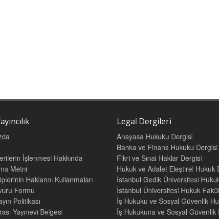
ni ve Siyasi Haklara İlişkin Uluslararası Sözleşme
eşmiş Milletler Sözleşmesi’ne Ek, İnsan Ticaretinin, Özellikle Kadın ve Çocuk
inin Önlenmesine, Engellenmesine ve Cezalandırılmasına İlişkin Protokol
k Haklarına Dair Sözleşmeye Ek Çocuk Satışı, Çocuk Fahişeliği ve Çocuk
isi ile İlgili İhtiyari Protokol
el Suistimale ve Cinsel İstismara Karşı Avrupa Konseyi Sözleşmesi
ayıncılık
Legal Dergileri
el Suçlulara Uygulanan Alternatif Yaptırım Biçimleri
zda
Anayasa Hukuku Dergisi
l Olarak
Banka ve Finans Hukuku Dergisi
Verilerin İşlenmesi Hakkında
Fikri ve Sınai Haklar Dergisi
asal Kastrasyon
tma Metni
Hukuk ve Adalet Eleştirel Hukuk 
iplerinin Haklarını Kullanmaları
İstanbul Gedik Üniversitesi Hukuk
ahi Kastrasyon
şvuru Formu
İstanbul Üniversitesi Hukuk Fak
yın Politikası
İş Hukuku ve Sosyal Güvenlik Hu
rası Yayınevi Belgesi
İş Hukukuna ve Sosyal Güvenlik H