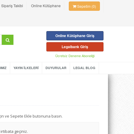
Sipariş Takibi
Online Kütüphane
Sepetim (0)
Online Kütüphane Giriş
Legalbank Giriş
Ücretsiz Deneme Aboneliği
IMIZ
YAYIN İLKELERİ
DUYURULAR
LEGAL BLOG
seçin ve Sepete Ekle butonuna basın.
irtibata geçiniz.