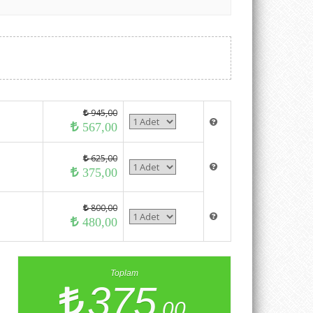
945,00
567,00
625,00
375,00
800,00
480,00
Toplam
375
,00