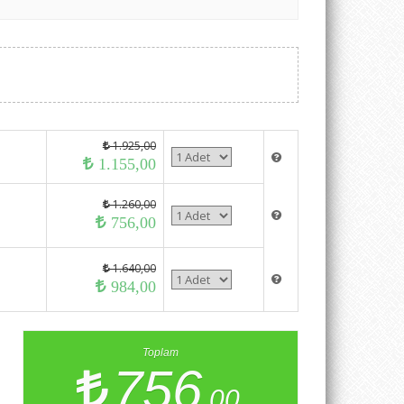
1.925,00
1.155,00
1.260,00
756,00
1.640,00
984,00
Toplam
756
,00