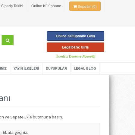
Sipariş Takibi
Online Kütüphane
Sepetim (0)
Online Kütüphane Giriş
Legalbank Giriş
Ücretsiz Deneme Aboneliği
IMIZ
YAYIN İLKELERİ
DUYURULAR
LEGAL BLOG
anı
seçin ve Sepete Ekle butonuna basın.
irtibata geçiniz.