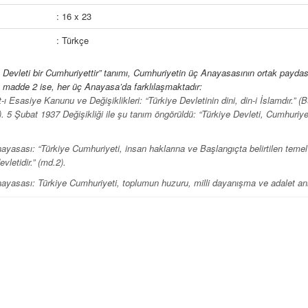
: 16 x 23
: Türkçe
 Devleti bir Cumhuriyettir” tanımı, Cumhuriyetin üç Anayasasının ortak paydasıd
 madde 2 ise, her üç Anayasa’da farklılaşmaktadır:
t-ı Esasiye Kanunu ve Değişiklikleri: “Türkiye Devletinin dini, din-i İslamdır.”
ı). 5 Şubat 1937 Değişikliği ile şu tanım öngörüldü: “Türkiye Devleti, Cumhuriyetç
yasası: “Türkiye Cumhuriyeti, insan haklarına ve Başlangıçta belirtilen temel 
vletidir.” (md.2).
ayasası: Türkiye Cumhuriyeti, toplumun huzuru, milli dayanışma ve adalet anlay
çiliğine bağlı, başlangıçta belirtilen temel ilkelere dayanan demokratik, laik ve
 Armağanı, Cumhuriyetin Niteliklerine ilişkin olup, sırasıyla 1937’de, 1961’de
ır. Bu çerçevede, insan hakları, hak ve özgürlükler, laiklik, hukuk devleti, sosy
inceleme konusu yapılmaktadır: anayasal ve yasal düzenlemeler, yargı kararla
et’in ilk yüzyılına veya yakınına tanıklık eden fikir insanları ile yapılan söyleş
yılın kazanımlarını yansıtan Armağan’ın, 2. Yüzyılda “insan haklarına dayanan 
sı dileğiyle.