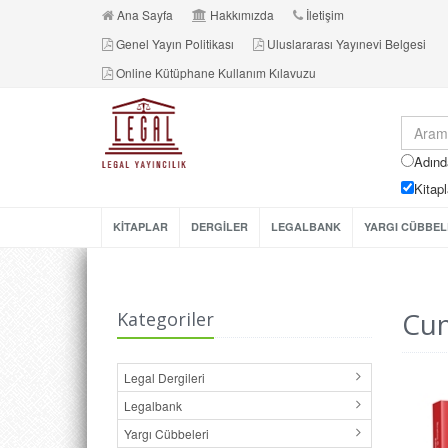
Ana Sayfa
Hakkımızda
İletişim
Genel Yayın Politikası
Uluslararası Yayınevi Belgesi
Online Kütüphane Kullanım Kılavuzu
Adınd
Kitapl
KİTAPLAR
DERGİLER
LEGALBANK
YARGI CÜBBEL
Cum
Kategoriler
Legal Dergileri
Legalbank
Yargı Cübbeleri