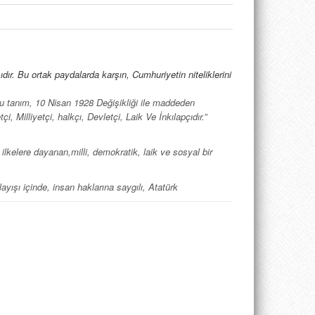
ır. Bu ortak paydalarda karşın, Cumhuriyetin niteliklerini
 (Bu tanım, 10 Nisan 1928 Değişikliği ile maddeden
i, Milliyetçi, halkçı, Devletçi, Laik Ve İnkılapçıdır.”
ilkelere dayanan,milli, demokratik, laik ve sosyal bir
ışı içinde, insan haklarına saygılı, Atatürk
 sosyal bir hukuk Devletidir” (md.2).
 ve 1982’de yazılan 2. Maddelerin ortak paydalarını eksen
al devlet, milliyetçilik ve yurttaşlık, bilimsel olarak üç
rı ve uygulama.
iler ise, ortak yapı zenginlik katmaktadır.
laik ve demokratik Cumhuriyet” evrimine katkıda