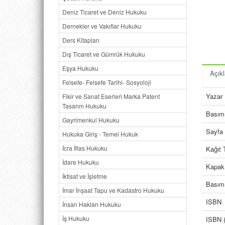
Deniz Ticaret ve Deniz Hukuku
Dernekler ve Vakıflar Hukuku
Ders Kitapları
Dış Ticaret ve Gümrük Hukuku
Eşya Hukuku
Açık
Felsefe- Felsefe Tarihi- Sosyoloji
Yazar
Fikir ve Sanat Eserleri Marka Patent
Tasarım Hukuku
Basım 
Gayrimenkul Hukuku
Sayfa 
Hukuka Giriş - Temel Hukuk
İcra İflas Hukuku
Kağıt 
İdare Hukuku
Kapak
İktisat ve İşletme
Basım 
İmar İnşaat Tapu ve Kadastro Hukuku
ISBN
İnsan Hakları Hukuku
İş Hukuku
ISBN (