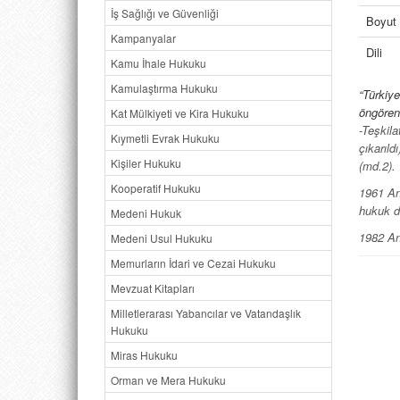
İş Sağlığı ve Güvenliği
Boyut
Kampanyalar
Dili
Kamu İhale Hukuku
Kamulaştırma Hukuku
“Türkiye
öngören
Kat Mülkiyeti ve Kira Hukuku
-Teşkila
Kıymetli Evrak Hukuku
çıkarıld
Kişiler Hukuku
(md.2).
Kooperatif Hukuku
1961 Ana
hukuk de
Medeni Hukuk
1982 An
Medeni Usul Hukuku
milliyet
Memurların İdari ve Cezai Hukuku
Anayasa
Mevzuat Kitapları
almaktad
Milletlerarası Yabancılar ve Vatandaşlık
açıdan 
Hukuku
Cumhuriy
Miras Hukuku
İlk yüz
Orman ve Mera Hukuku
bulunma