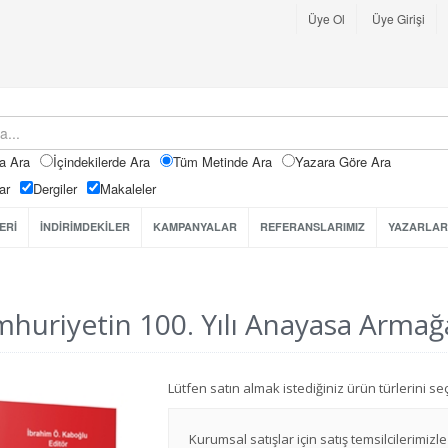
Üye Ol
Üye Girişi
a Ara
İçindekilerde Ara
Tüm Metinde Ara
Yazara Göre Ara
ar
Dergiler
Makaleler
ERİ
İNDİRİMDEKİLER
KAMPANYALAR
REFERANSLARIMIZ
YAZARLAR
huriyetin 100. Yılı Anayasa Armağ
Lütfen satın almak istediğiniz ürün türlerini 
Kurumsal satışlar için satış temsilcilerimizle 