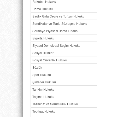
Rekabet Hukuku
Roma Hukuku
Sağlık Gıda Çevre ve Turizm Hukuku
İÇİNDE
Sendikalar ve Toplu Sözleşme Hukuku
KİTAP
Sermaye Piyasası Borsa Finans
TEŞEK
Sigorta Hukuku
Siyaset Demokrasi Seçim Hukuku
SÖYLEŞ
Muazzez
Sosyal Bilimler
Altan 
Sosyal Güvenlik Hukuku
KEMALİ
Korkut 
Sözlük
ANAYA
Spor Hukuku
Yakup 
Şirketler Hukuku
Ioanna 
Aysel Ç
Tahkim Hukuku
Taşıma Hukuku
MAKAL
Tazminat ve Sorumluluk Hukuku
CUMHUR
Tebligat Hukuku
İbrahim