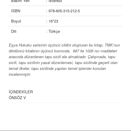
Basım Yeri
: İstanbul
ISBN
: 978-605-315-212-5
Boyut
: 16*23
Dili
: Türkçe
Eşya Hukuku serisinin üçüncü cildini oluşturan bu kitap, TMK’nun
dördüncü kitabının üçüncü kısmında, 997 ile 1026 ncı maddeleri
arasında düzenlenen tapu sicili ele almaktadır. Çalışmada, tapu
sicili, tapu sicilinin yasal düzenlemesi, tapu sicilinde geçerli olan
temel ilkeler, tapu sicilinde yapılan temel işlemler konuları
incelenmiştir.
İÇİNDEKİLER
ÖNSÖZ V
KISALTMALAR VII
ÜÇÜNCÜ BÖLÜM
TAPU SİCİLİ
§11. TAPU SİCİLİNİN ANLAMI, TÜRK MEDENİ KANUNUNDAKİ
YERİ, TAŞINMAZLAR BAKIMINDAN ALENİYETİ SAĞLAYAN