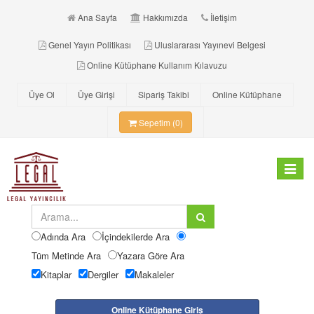
Ana Sayfa
Hakkımızda
İletişim
Genel Yayın Politikası
Uluslararası Yayınevi Belgesi
Online Kütüphane Kullanım Kılavuzu
Üye Ol
Üye Girişi
Sipariş Takibi
Online Kütüphane
Sepetim (0)
Toggle
navigat
Adında Ara
İçindekilerde Ara
Tüm Metinde Ara
Yazara Göre Ara
Kitaplar
Dergiler
Makaleler
Online Kütüphane Giriş