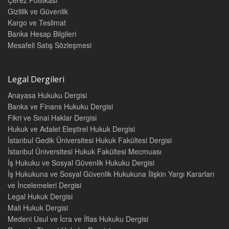
Çerez Politikasi
B. Tapu Kütüğü (Ana Kütük) 45
Gizlilik ve Güvenlik
C. Kat Mülkiyeti Kütüğü 46
Kargo ve Teslimat
D. Yevmiye Defteri 48
Banka Hesap Bilgileri
E. Tapu Planı 50
Mesafeli Satış Sözleşmesi
F. Resmi Belgeler 50
G. Yardımcı Siciller 52
1. Aziller Sicili 52
2. Düzeltmeler (Tashih) Sicili 53
Legal Dergileri
3. Kamu Orta Malları Sicili 53
Anayasa Hukuku Dergisi
4. Tapu Envanter Defteri 55
Banka ve Finans Hukuku Dergisi
§14. TAPU SİCİLİNDE GEÇERLİ OLAN TEMEL İLKELER 57
Fikri ve Sınai Haklar Dergisi
I. GENEL AÇIKLAMALAR 57
II. HER TAŞINMAZA AYRI BİR SAYFA AÇILMASI İLKESİ
Hukuk ve Adalet Eleştirel Hukuk Dergisi
(AYNİLİK İLKESİ) 59
İstanbul Gedik Üniversitesi Hukuk Fakültesi Dergisi
III. TESCİL İLKESİ 59
İstanbul Üniversitesi Hukuk Fakültesi Mecmuası
IV. SEBEBE BAĞLILIK İLKESİ 60
İş Hukuku ve Sosyal Güvenlik Hukuku Dergisi
A. Genel Olarak 60
İş Hukukuna ve Sosyal Güvenlik Hukukuna İlişkin Yargı Kararları
B. Kazandırma Kavramı ve İşlemler 60
ve İncelemeleri Dergisi
C. Eşyanın Devri Sistemleri 62
Legal Hukuk Dergisi
D. Hukuki İşlemin Sebebi 63
Mali Hukuk Dergisi
E. Kazandırmanın Sebebe Bağlılığı 63
Medeni Usul ve İcra ve İflas Hukuku Dergisi
V. İSTEM (BAŞVURU) İLKESİ 66