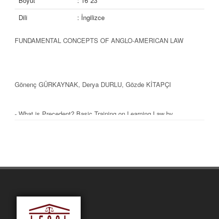
Boyut
: 16*23
Dili
: İngilizce
FUNDAMENTAL CONCEPTS OF ANGLO-AMERICAN LAW
Gönenç GÜRKAYNAK, Derya DURLU, Gözde KİTAPÇI
- What is Precedent? Basic Training on Learning Law by
Reading and Discussing Cases
- Compulsory Reading: The Constitution of the United States
- Separation of Powers: A System of Checks and Balances
- Necessary and Proper Clause, Art. I, Sec.8, Cl.18
- Commerce Clause
- Executive Power
- Due Process of Law
- Substantive Due Process
- Procedural Due Process
- Equal Protection