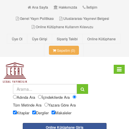
Ana Sayfa
Hakkımızda
İletişim
Genel Yayın Politikası
Uluslararası Yayınevi Belgesi
Online Kütüphane Kullanım Kılavuzu
Üye Ol
Üye Girişi
Sipariş Takibi
Online Kütüphane
Sepetim (0)
Toggle
navigat
Adında Ara
İçindekilerde Ara
Tüm Metinde Ara
Yazara Göre Ara
Kitaplar
Dergiler
Makaleler
Online Kütüphane Giriş