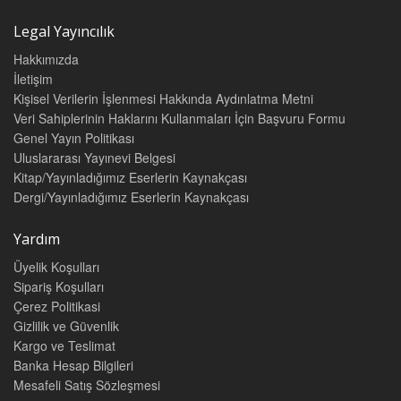
- Selected Contracts Law Concepts: Estoppel
Legal Yayıncılık
Hakkımızda
İletişim
Kişisel Verilerin İşlenmesi Hakkında Aydınlatma Metni
INDEX
Veri Sahiplerinin Haklarını Kullanmaları İçin Başvuru Formu
Genel Yayın Politikası
Uluslararası Yayınevi Belgesi
AUTHOR BIOGRAPHIES III
Kitap/Yayınladığımız Eserlerin Kaynakçası
Dergi/Yayınladığımız Eserlerin Kaynakçası
FOREWORD V
Yardım
INDEX VII
Üyelik Koşulları
INTRODUCTION 1
Sipariş Koşulları
Declaration of Independence: A Legal Petition In Congress, July
Çerez Politikasi
4, 1776 1
Gizlilik ve Güvenlik
Kargo ve Teslimat
What is Precedent? Basic Training on Learning Law by
Reading and Discussing Cases 5
Banka Hesap Bilgileri
Mesafeli Satış Sözleşmesi
Yick Wo v. Hopkins, 118 U.S. 356 (1886) 5