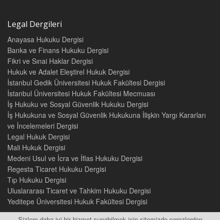
Plessy v. Ferguson, 163 U.S. 537 (1896) 10
Brown v. Board of Education, 347 U.S. 483 (1954) . 18
Legal Dergileri
Alexander v. Holmes County Board of Education,
396 U.S. 19 (1969) 21
Anayasa Hukuku Dergisi
Keyes v. School District No. 1,
Banka ve Finans Hukuku Dergisi
413 U.S. 189 (1973) 23
Fikri ve Sınai Haklar Dergisi
Pasadena City Board of Education v. Spangler, 427
Hukuk ve Adalet Eleştirel Hukuk Dergisi
U.S. 424 (1976) 31
İstanbul Gedik Üniversitesi Hukuk Fakültesi Dergisi
İstanbul Üniversitesi Hukuk Fakültesi Mecmuası
Compulsory Reading: The Constitution of the United States 37
İş Hukuku ve Sosyal Güvenlik Hukuku Dergisi
İş Hukukuna ve Sosyal Güvenlik Hukukuna İlişkin Yargı Kararları
Separation of Powers: A System of Checks and Balances 53
ve İncelemeleri Dergisi
Legal Hukuk Dergisi
Bonham v. College of Physicians (1610) 53
Marbury v. Madison, 5 U.S. 137 (1803) 55
Mali Hukuk Dergisi
Cooper v. Aaron, 358 U.S. 1 (1958) 67
Medeni Usul ve İcra ve İflas Hukuku Dergisi
Martin v. Hunter's Lessee 14 U.S. 304 (1816). 72
Regesta Ticaret Hukuku Dergisi
Ex Parte Mc Cardle 74 U.S. 506, (1869) 80
Tıp Hukuku Dergisi
Title 28, Part IV, Chapter 81 Supreme Court U.S.C.A. Section
Uluslararası Ticaret ve Tahkim Hukuku Dergisi
1254 Courts of Appeals; Certiorari; Certified Questions; Section
Yeditepe Üniversitesi Hukuk Fakültesi Dergisi
1257 State Courts; Certiorari 82
Sizlere daha iyi bir hizmet sunabilmek için sitemizde çerezlerden