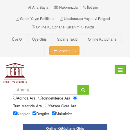
Ana Sayfa
Hakkımızda
İletişim
Genel Yayın Politikası
Uluslararası Yayınevi Belgesi
Online Kütüphane Kullanım Kılavuzu
Üye Ol
Üye Girişi
Sipariş Takibi
Online Kütüphane
Sepetim (0)
Toggle
navigat
Adında Ara
İçindekilerde Ara
Tüm Metinde Ara
Yazara Göre Ara
Kitaplar
Dergiler
Makaleler
Online Kütüphane Giriş