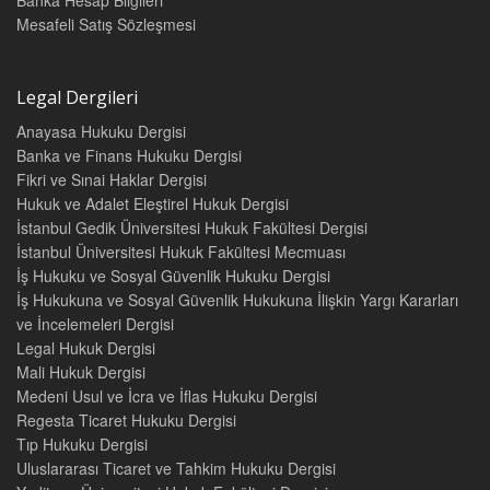
Banka Hesap Bilgileri
Bulunduğuna Yönelik Görüşü 48
D. Değerlendirme
51
Mesafeli Satış Sözleşmesi
V. GARANTİ SÖZLEŞMESİNİN UNSURLARI
53
A. Garanti Alanın Belirli Bir Hareket Tarzına Yöneltilmesi Unsuru
53
1. Belirli Bir Hareket Tarzına (Girişim, Teşebbüs) Yöneltmek
Legal Dergileri
Kavramı
53
Anayasa Hukuku Dergisi
2. Garanti Alanın Hareket Tarzı
54
3. Garanti Alanı Sevk ve Teşvik Etme Amacı
56
Banka ve Finans Hukuku Dergisi
B. Garanti Alanın Yöneltilmiş Olduğu Hareket Tarzı Nedeniyle
Fikri ve Sınai Haklar Dergisi
Ortaya Çıkacak Riski Üstlenmesi Unsuru 58
Hukuk ve Adalet Eleştirel Hukuk Dergisi
1. Risk (Riziko, Tehlike) Kavramı ve Kapsamı
58
İstanbul Gedik Üniversitesi Hukuk Fakültesi Dergisi
2. Riskin Belirli ya da Belirlenebilir Olması
62
İstanbul Üniversitesi Hukuk Fakültesi Mecmuası
3. Kaza ve Beklenmeyen Haller ile İlliyet Bağını Kesen Haller
66
İş Hukuku ve Sosyal Güvenlik Hukuku Dergisi
4. Riskin Sonradan Artması (Ağırlaşması)
68
İş Hukukuna ve Sosyal Güvenlik Hukukuna İlişkin Yargı Kararları
C. Asıl Sözleşmeden Bağımsız Yükümlülük Altına Girilmesi
ve İncelemeleri Dergisi
Unsuru
70
Legal Hukuk Dergisi
1. Bağımsızlığın Bir Sonucu Olarak Asıl Sözleşmeden Doğan Def’i
Mali Hukuk Dergisi
ve İtirazların İleri Sürülememesi 75
2. Bağlı (Murtabıt) Garanti Sözleşmeleri
77
Medeni Usul ve İcra ve İflas Hukuku Dergisi
D. İvaz Unsuru
79
Regesta Ticaret Hukuku Dergisi
VI. GARANTİ SÖZLEŞMESİNİN GEÇERLİLİK KOŞULLARI
83
Tıp Hukuku Dergisi
A. Genel Olarak
83
Uluslararası Ticaret ve Tahkim Hukuku Dergisi
B. Hukuki İşlem Ehliyeti
84