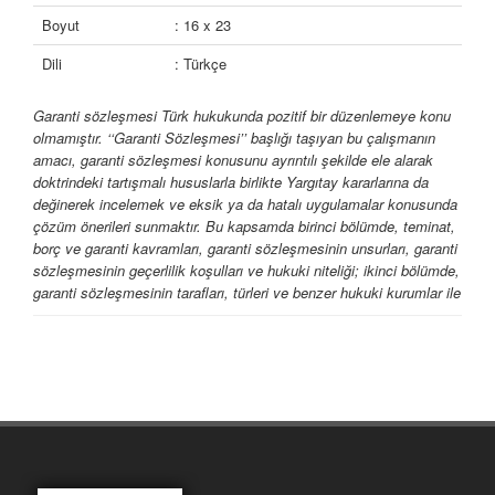
Boyut
: 16 x 23
Dili
: Türkçe
Garanti sözleşmesi Türk hukukunda pozitif bir düzenlemeye konu
olmamıştır. ‘‘Garanti Sözleşmesi’’ başlığı taşıyan bu çalışmanın
amacı, garanti sözleşmesi konusunu ayrıntılı şekilde ele alarak
doktrindeki tartışmalı hususlarla birlikte Yargıtay kararlarına da
değinerek incelemek ve eksik ya da hatalı uygulamalar konusunda
çözüm önerileri sunmaktır. Bu kapsamda birinci bölümde, teminat,
borç ve garanti kavramları, garanti sözleşmesinin unsurları, garanti
sözleşmesinin geçerlilik koşulları ve hukuki niteliği; ikinci bölümde,
garanti sözleşmesinin tarafları, türleri ve benzer hukuki kurumlar ile
karşılaştırılması; üçüncü bölümde ise garanti sözleşmesinin hüküm
ve sonuçları, sona ermesi ve zamanaşımı konuları ele alınmıştır.
Ayrıca çalışma kapsamında garanti sözleşmesinin tarihi gelişimi
üzerinde de durulmuş ve garanti sözleşmesinin dünyada ilk defa
nasıl ortaya çıktığı, Türk hukukuna yansımalarının nasıl olduğu
incelenmiştir.