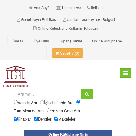
Ana Sayfa
Hakkımızda
İletişim
Genel Yayın Politikası
Uluslararası Yayınevi Belgesi
Online Kütüphane Kullanım Kılavuzu
Üye Ol
Üye Girişi
Sipariş Takibi
Online Kütüphane
Sepetim (0)
Toggle
navigat
Adında Ara
İçindekilerde Ara
Tüm Metinde Ara
Yazara Göre Ara
Kitaplar
Dergiler
Makaleler
Online Kütüphane Giriş