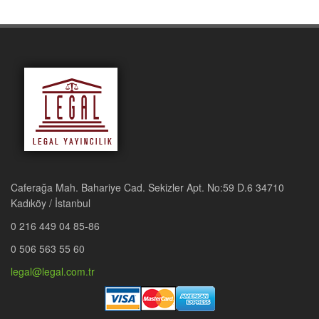
Sınavlara girecek olan tüm hukukçulara faydalı olmasını dileriz.
İÇİNDEKİLER
KİTAP HAKKINDA
III
MEDENİ HUKUK, EŞYA HUKUKU, MİRAS HUKUKU VE
BORÇLAR HUKUKU HMGS ÇALIŞMA SORULARI
1
MEDENÎ USÛL HUKUKU VE İCRA İFLAS HUKUKU HMGS
ÇALIŞMA SORULARI
91
Caferağa Mah. Bahariye Cad. Sekizler Apt. No:59 D.6 34710
CEZA HUKUKU GENEL HÜKÜMLER-ÖZEL HÜKÜMLER VE
Kadıköy / İstanbul
CEZA USUL HUKUKU HMGS ÇALIŞMA SORULARI
175
0 216 449 04 85-86
0 506 563 55 60
legal@legal.com.tr