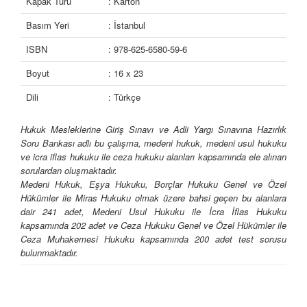
Kapak Türü
: Karton
Basım Yeri
: İstanbul
ISBN
: 978-625-6580-59-6
Boyut
: 16 x 23
Dili
: Türkçe
Hukuk Mesleklerine Giriş Sınavı ve Adli Yargı Sınavına Hazırlık
Soru Bankası adlı bu çalışma, medeni hukuk, medeni usul hukuku
ve icra iflas hukuku ile ceza hukuku alanları kapsamında ele alınan
sorulardan oluşmaktadır.
Medeni Hukuk, Eşya Hukuku, Borçlar Hukuku Genel ve Özel
Hükümler ile Miras Hukuku olmak üzere bahsi geçen bu alanlara
dair 241 adet, Medeni Usul Hukuku ile İcra İflas Hukuku
kapsamında 202 adet ve Ceza Hukuku Genel ve Özel Hükümler ile
Ceza Muhakemesi Hukuku kapsamında 200 adet test sorusu
bulunmaktadır.
Çalışmada yer alan test soruları, Hukuk Mesleklerine Giriş Sınavı
ile Adli Yargı Sınav Soruları dikkate alınarak hazırlanmış olup, bu
sınavlara yöneliktir.