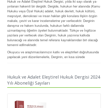
Hukuk ve Adalet Eleştirel Hukuk Dergisi, yılda iki sayı olarak ya­
yınlanan hakemli bir dergidir. Dergide, hukukun her alanında (Kamu
Hukuku veya Özel Hukuk) adalet, hukuk devleti, hukuk kültürü,
meşrui­yet, demokrasi ve insan hakları gibi konulara ilişkin özgün
makale, çe­viri ve karar incelemelerine yer verilecektir. Derginin
danışma ve hakem kurulunda, hukukun farklı dallarında
uzmanlaşmış öğretim üyeleri bu­lunmaktadır. Türkçe ve İngilizce
yazılara yer verilecek olan Derginin, hukuk yazınına katkıda
bulunacağı ve alanında temel referans kaynakla­rından biri olacağı
temenni edilmektedir.
Okuyucu ve araştırmacılarımızın katkı ve eleştirileri doğrultusunda
yapılacak yeni düzenlemelerle, Derginin, en kısa sürede
uluslararası bir dergi olması hedeflenmektedir.
Dergimizin etik ilkeleri, yayın ve intihal politikasına ilişkin detaylı
bilgilere
Hukuk ve Adalet Eleştirel Hukuk Dergisi 2024
https://legal.com.tr/dergi/hukukveadaletelestirelhukukdergisi/
adresinde
Yılı Aboneliği Sayıları
yer verilmiştir.
About “LAW AND JUSTICE – CRITICALLAW REVIEW”
Law and Justice– Critical Law Review is a peer-reviewed journal