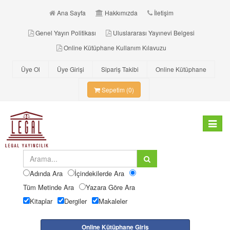
Ana Sayfa
Hakkımızda
İletişim
Genel Yayın Politikası
Uluslararası Yayınevi Belgesi
Online Kütüphane Kullanım Kılavuzu
Üye Ol
Üye Girişi
Sipariş Takibi
Online Kütüphane
Sepetim (0)
Toggle
navigat
Adında Ara
İçindekilerde Ara
Tüm Metinde Ara
Yazara Göre Ara
Kitaplar
Dergiler
Makaleler
Online Kütüphane Giriş