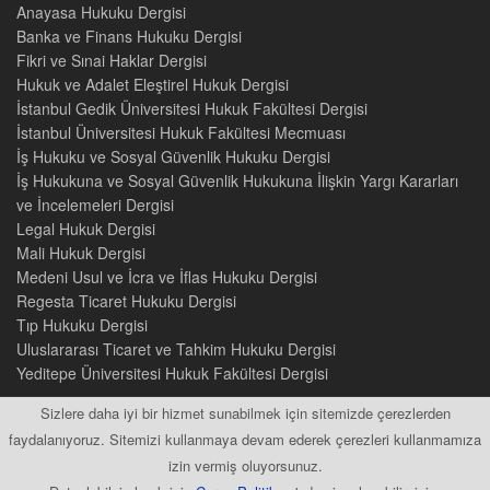
Anayasa Hukuku Dergisi
Banka ve Finans Hukuku Dergisi
Fikri ve Sınai Haklar Dergisi
Hukuk ve Adalet Eleştirel Hukuk Dergisi
İstanbul Gedik Üniversitesi Hukuk Fakültesi Dergisi
İstanbul Üniversitesi Hukuk Fakültesi Mecmuası
İş Hukuku ve Sosyal Güvenlik Hukuku Dergisi
İş Hukukuna ve Sosyal Güvenlik Hukukuna İlişkin Yargı Kararları
ve İncelemeleri Dergisi
Legal Hukuk Dergisi
Mali Hukuk Dergisi
Medeni Usul ve İcra ve İflas Hukuku Dergisi
Regesta Ticaret Hukuku Dergisi
Tıp Hukuku Dergisi
Uluslararası Ticaret ve Tahkim Hukuku Dergisi
Yeditepe Üniversitesi Hukuk Fakültesi Dergisi
Sizlere daha iyi bir hizmet sunabilmek için sitemizde çerezlerden
faydalanıyoruz. Sitemizi kullanmaya devam ederek çerezleri kullanmamıza
izin vermiş oluyorsunuz.
2015 © Tüm Hakları Saklıdır