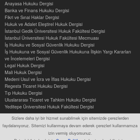
Anayasa Hukuku Dergisi
Banka ve Finans Hukuku Dergisi
Fikri ve Sınai Haklar Dergisi
Hukuk ve Adalet Eleştirel Hukuk Dergisi
İstanbul Gedik Üniversitesi Hukuk Fakültesi Dergisi
İstanbul Üniversitesi Hukuk Fakültesi Mecmuası
İş Hukuku ve Sosyal Güvenlik Hukuku Dergisi
İş Hukukuna ve Sosyal Güvenlik Hukukuna İlişkin Yargı Kararları
ve İncelemeleri Dergisi
Legal Hukuk Dergisi
Mali Hukuk Dergisi
Medeni Usul ve İcra ve İflas Hukuku Dergisi
Regesta Ticaret Hukuku Dergisi
Tıp Hukuku Dergisi
Uluslararası Ticaret ve Tahkim Hukuku Dergisi
Yeditepe Üniversitesi Hukuk Fakültesi Dergisi
Sizlere daha iyi bir hizmet sunabilmek için sitemizde çerezlerden
faydalanıyoruz. Sitemizi kullanmaya devam ederek çerezleri kullanmamıza
izin vermiş oluyorsunuz.
2015 © Tüm Hakları Saklıdır