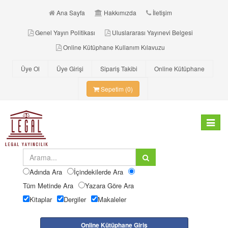
Ana Sayfa
Hakkımızda
İletişim
Genel Yayın Politikası
Uluslararası Yayınevi Belgesi
Online Kütüphane Kullanım Kılavuzu
Üye Ol
Üye Girişi
Sipariş Takibi
Online Kütüphane
Sepetim (0)
Toggle
navigat
Adında Ara
İçindekilerde Ara
Tüm Metinde Ara
Yazara Göre Ara
Kitaplar
Dergiler
Makaleler
Online Kütüphane Giriş