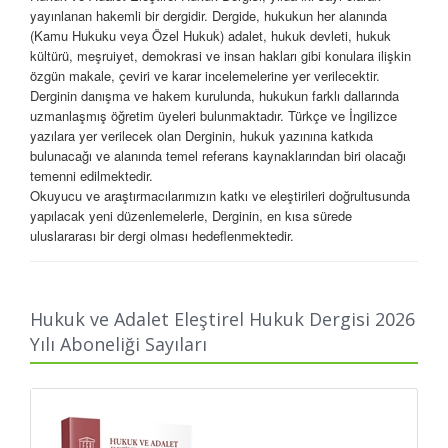
yayınlanan hakemli bir dergidir. Dergide, hukukun her alanında
(Kamu Hukuku veya Özel Hukuk) adalet, hukuk devleti, hukuk
kültürü, meşruiyet, demokrasi ve insan hakları gibi konulara ilişkin
özgün makale, çeviri ve karar incelemelerine yer verilecektir.
Derginin danışma ve hakem kurulunda, hukukun farklı dallarında
uzmanlaşmış öğretim üyeleri bulunmaktadır. Türkçe ve İngilizce
yazılara yer verilecek olan Derginin, hukuk yazınına katkıda
bulunacağı ve alanında temel referans kaynaklarından biri olacağı
temenni edilmektedir.
Okuyucu ve araştırmacılarımızın katkı ve eleştirileri doğrultusunda
yapılacak yeni düzenlemelerle, Derginin, en kısa sürede
uluslararası bir dergi olması hedeflenmektedir.
Dergimizin etik ilkeleri, yayın ve intihal politikasına ilişkin detaylı
bilgilere https://legal. com.
tr/dergi/hukukveadaletelestirelhukukdergisi/ adresinde yer
verilmiştir.
Hukuk ve Adalet Eleştirel Hukuk Dergisi 2026
Yılı Aboneliği Sayıları
About “LAW AND JUSTICE – CRITICAL LAW REVIEW”
Law and Justice – Critical Law Review is a peer-reviewed journal
published two times in a year. The Journal focuses on issues
related to justice, rule of law, legal culture, legitimacy, democracy
and human rights in both public and private law. Articles, case