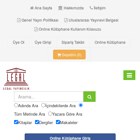
Ana Sayfa
Hakkımızda
İletişim
Genel Yayın Politikası
Uluslararası Yayınevi Belgesi
Online Kütüphane Kullanım Kılavuzu
Üye Ol
Üye Girişi
Sipariş Takibi
Online Kütüphane
Sepetim (0)
Toggle
navigat
Adında Ara
İçindekilerde Ara
Tüm Metinde Ara
Yazara Göre Ara
Kitaplar
Dergiler
Makaleler
Online Kütüphane Giriş