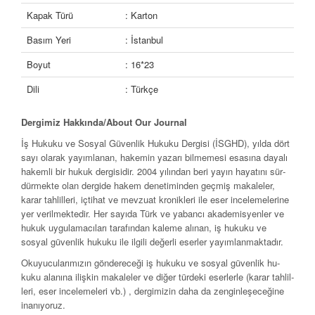
Kapak Türü
: Karton
Basım Yeri
: İstanbul
Boyut
: 16*23
Dili
: Türkçe
Dergimiz Hakkında/
About Our Journal
İş Hukuku ve Sosyal Güvenlik Hukuku Dergisi (İSGHD), yılda dört
sayı olarak yayımlanan, hakemin yazarı bilmemesi esasına da­yalı
hakemli bir hukuk dergisidir. 2004 yılından beri yayın hayatını sür­
dürmekte olan dergide hakem denetiminden geçmiş makaleler,
karar tahlilleri, içtihat ve mevzuat kronikleri ile eser incelemelerine
yer veril­mektedir. Her sayıda Türk ve yabancı akademisyenler ve
hukuk uygu­lamacıları tarafından kaleme alınan, iş hukuku ve
sosyal güvenlik hu­kuku ile ilgili değerli eserler yayımlanmaktadır.
Okuyucularımızın göndereceği iş hukuku ve sosyal güvenlik hu­
kuku alanına ilişkin makaleler ve diğer türdeki eserlerle (karar tahlil­
leri, eser incelemeleri vb.) , dergimizin daha da zenginleşeceğine
inanı­yoruz.