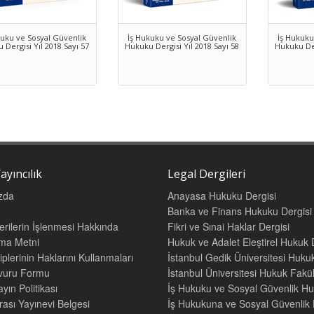
kuku ve Sosyal Güvenlik
İş Hukuku ve Sosyal Güvenlik
İş Hukuku
 Dergisi Yıl 2018 Sayı 57
Hukuku Dergisi Yıl 2018 Sayı 58
Hukuku Der
ayıncılık
Legal Dergileri
zda
Anayasa Hukuku Dergisi
Banka ve Finans Hukuku Dergisi
Verilerin İşlenmesi Hakkında
Fikri ve Sınai Haklar Dergisi
tma Metni
Hukuk ve Adalet Eleştirel Hukuk 
iplerinin Haklarını Kullanmaları
İstanbul Gedik Üniversitesi Hukuk
şvuru Formu
İstanbul Üniversitesi Hukuk Fak
yın Politikası
İş Hukuku ve Sosyal Güvenlik Hu
rası Yayınevi Belgesi
İş Hukukuna ve Sosyal Güvenlik H