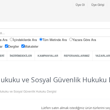
Üye Ol
Üye Girişi
a Ara
İçindekilerde Ara
Tüm Metinde Ara
Yazara Göre Ara
ar
Dergiler
Makaleler
ERİ
İNDİRİMDEKİLER
KAMPANYALAR
REFERANSLARIMIZ
YAZARLAR
Hukuku ve Sosyal Güvenlik Hukuku D
Hukuku ve Sosyal Güvenlik Hukuku Dergisi
Lütfen satın almak istediğiniz ürün türlerini 