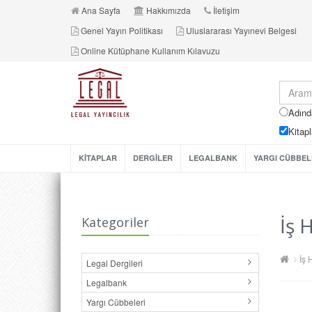
Ana Sayfa
Hakkımızda
İletişim
Genel Yayın Politikası
Uluslararası Yayınevi Belgesi
Online Kütüphane Kullanım Kılavuzu
Adınd
Kitapl
KİTAPLAR
DERGİLER
LEGALBANK
YARGI CÜBBEL
İş 
Kategoriler
İş 
Legal Dergileri
Legalbank
Yargı Cübbeleri