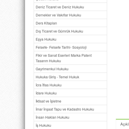
Deniz Ticaret ve Deniz Hukuku
Dernekler ve Vakıflar Hukuku
Ders Kitapları
Dış Ticaret ve Gümrük Hukuku
Eşya Hukuku
Felsefe- Felsefe Tarihi- Sosyoloji
Fikir ve Sanat Eserleri Marka Patent
Tasarım Hukuku
Gayrimenkul Hukuku
Hukuka Giriş - Temel Hukuk
İcra İflas Hukuku
İdare Hukuku
İktisat ve İşletme
İmar İnşaat Tapu ve Kadastro Hukuku
İnsan Hakları Hukuku
Açık
İş Hukuku