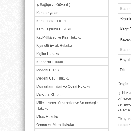
İş Sağlığı ve Güvenliği
Basım 
Kampanyalar
Yayın
Kamu İhale Hukuku
Kağıt 
Kamulaştırma Hukuku
Kat Mülkiyeti ve Kira Hukuku
Kapak
Kıymetli Evrak Hukuku
Basım 
Kişiler Hukuku
Boyut
Kooperatif Hukuku
Dili
Medeni Hukuk
Medeni Usul Hukuku
Dergimi
Memurların İdari ve Cezai Hukuku
İş Huku
Mevzuat Kitapları
bir huku
Milletlerarası Yabancılar ve Vatandaşlık
ve mevzu
Hukuku
kaleme a
Miras Hukuku
Okuyucul
inceleme
Orman ve Mera Hukuku