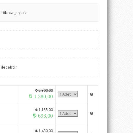
irtibata geçiniz.
ilecektir
2.300,00
1.380,00
1.155,00
693,00
1.430,00