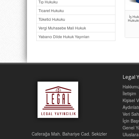
Tıp Hukuku
Ticaret Hukuku
İş Hu
Tüketici Hukuku
Hukuku
Vergi Muhasebe Mali Hukuk
Yabancı Dilde Hukuk Yayınları
Legal Y
Hakkımı
İletişim
Kişisel 
Aydınla
Veri Sah
İçin Ba
Genel Ya
Caferağa Mah. Bahariye Cad. Sekizler
Uluslara