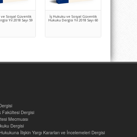
 ve Sosyal Güvenlik
İş Hukuku ve Sosyal Güvenlik
gisi Yıl 2018 Sayı 59
Hukuku Dergisi Yıl 2018 Sayı 60
Dergisi
 Fakültesi Dergisi
ültesi Mecmuası
kuku Dergisi
ukukuna İlişkin Yargı Kararları ve İncelemeleri Dergisi