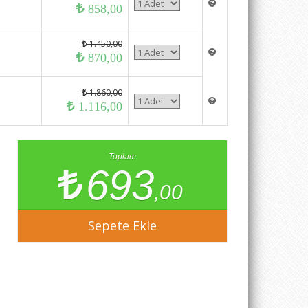
858,00
1.450,00
870,00
1.860,00
1.116,00
Toplam
693
,00