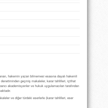
anan, hakemin yazarı bilmemesi esasına da­yalı hakemli
denetiminden geçmiş makaleler, karar tahlilleri, içtihat
yabancı akademisyenler ve hukuk uygu­lamacıları tarafından
maktadır.
ler ve diğer türdeki eserlerle (karar tahlil­leri, eser