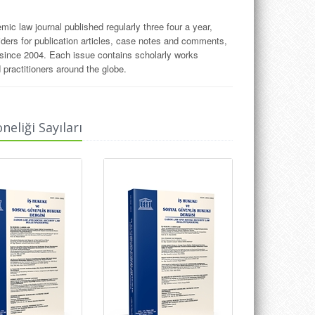
mic law journal published regularly three four a year,
ders for publication articles, case notes and comments,
 since 2004. Each issue contains scholarly works
 practitioners around the globe.
 topics reflecting a broad range of perspectives on labor
rnal will progress.
eliği Sayıları