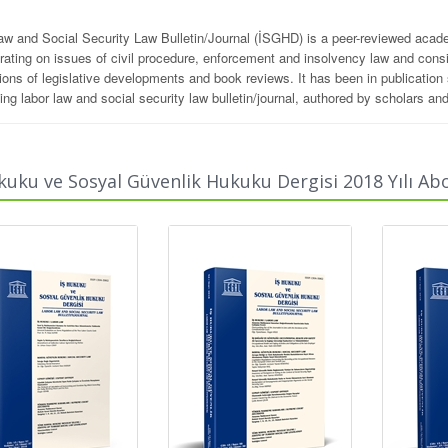
aw and Social Security Law Bulletin/Journal (İSGHD) is a peer-reviewed
acade
rating on issues of civil procedure, enforcement and insolvency law and consi
ions of legislative developments and book reviews. It has been in publication
ng labor law and social security law bulletin/journal, authored by scholars and
ome your contributions in the form of articles, notes, comments or reviews on
social security law bulletin/journal; with your contributions and support our jou
kuku ve Sosyal Güvenlik Hukuku Dergisi 2018 Yılı Abon