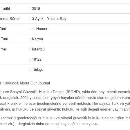
Tarihi
: 2018
lanma Süresi
: 3 Aylık - Yılda 4 Sayı
Türü
: 1. Hamur
 Türü
: Karton
Yeri
: İstanbul
: 16*23
: Türkçe
z Hakkında/
About Our Journal
ku ve Sosyal Güvenlik Hukuku Dergisi (İSGHD), yılda dört sayı olarak yayıml
k dergisidir. 2004 yılından beri yayın hayatını sür­dürmekte olan dergide hakem 
at kronikleri ile eser incelemelerine yer veril­mektedir. Her sayıda Türk ve 
lınan, iş hukuku ve sosyal güvenlik hu­kuku ile ilgili değerli eserler yayımlan
arımızın göndereceği iş hukuku ve sosyal güvenlik hu­kuku alanına ilişkin makale
leri vb.) , dergimizin daha da zenginleşeceğine inanı­yoruz.