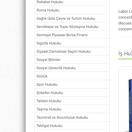
Rekabet Hukuku
Roma Hukuku
Labor L
concent
Sağlık Gıda Çevre ve Turizm Hukuku
discuss
Sendikalar ve Toplu Sözleşme Hukuku
concerni
Sermaye Piyasası Borsa Finans
We welc
Sigorta Hukuku
law and 
Siyaset Demokrasi Seçim Hukuku
İş Hu
Sosyal Bilimler
Sosyal Güvenlik Hukuku
Sözlük
Spor Hukuku
Şirketler Hukuku
Tahkim Hukuku
Taşıma Hukuku
Tazminat ve Sorumluluk Hukuku
Tebligat Hukuku