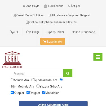
Ana Sayfa
Hakkımızda
İletişim
Genel Yayın Politikası
Uluslararası Yayınevi Belgesi
Online Kütüphane Kullanım Kılavuzu
Üye Ol
Üye Girişi
Sipariş Takibi
Online Kütüphane
Sepetim (0)
Toggle
navigat
Adında Ara
İçindekilerde Ara
Tüm Metinde Ara
Yazara Göre Ara
Kitaplar
Dergiler
Makaleler
Online Kütüphane Giriş