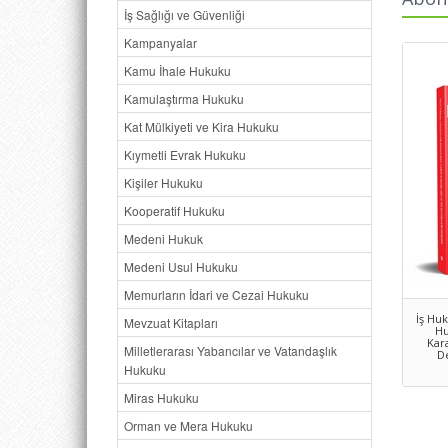
İş Sağlığı ve Güvenliği
Kampanyalar
Kamu İhale Hukuku
Kamulaştırma Hukuku
Kat Mülkiyeti ve Kira Hukuku
Kıymetli Evrak Hukuku
Kişiler Hukuku
Kooperatif Hukuku
Medeni Hukuk
Medeni Usul Hukuku
Memurların İdari ve Cezai Hukuku
İş Hu
Mevzuat Kitapları
Hu
Kar
Milletlerarası Yabancılar ve Vatandaşlık
De
Hukuku
Miras Hukuku
Orman ve Mera Hukuku