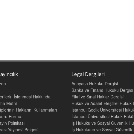
ayıncılık
Legal Dergileri
zda
Anayasa Hukuku Dergisi
Banka ve Finans Hukuku Dergisi
Verilerin İşlenmesi Hakkında
Fikri ve Sınai Haklar Dergisi
tma Metni
Hukuk ve Adalet Eleştirel Hukuk 
iplerinin Haklarını Kullanmaları
İstanbul Gedik Üniversitesi Hukuk
şvuru Formu
İstanbul Üniversitesi Hukuk Fak
yın Politikası
İş Hukuku ve Sosyal Güvenlik Hu
rası Yayınevi Belgesi
İş Hukukuna ve Sosyal Güvenlik H