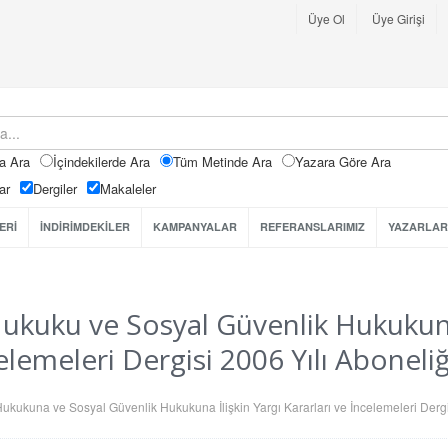
Üye Ol
Üye Girişi
a Ara
İçindekilerde Ara
Tüm Metinde Ara
Yazara Göre Ara
ar
Dergiler
Makaleler
ERİ
İNDİRİMDEKİLER
KAMPANYALAR
REFERANSLARIMIZ
YAZARLAR
Hukuku ve Sosyal Güvenlik Hukukuna 
elemeleri Dergisi 2006 Yılı Aboneliğ
Hukukuna ve Sosyal Güvenlik Hukukuna İlişkin Yargı Kararları ve İncelemeleri Derg