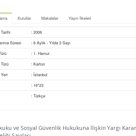
lama
Kurullar
Makaleler
Yayın İlkeleri
Tarihi
: 2006
lanma Süresi
: 6 Aylık - Yılda 2 Sayı
Türü
: 1. Hamur
 Türü
: Karton
Yeri
: İstanbul
: 16*23
: Türkçe
kuku ve Sosyal Güvenlik Hukukuna İlişkin Yargı Kararl
liği Sayıları