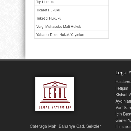
Tıp Hukuku
Ticaret Hukuku
Tüketici Hukuku
Vergi Muhasebe Mali Hukuk
Yabancı Dilde Hukuk Yayınları
Legal Y
Hakkımı
İletişim
Kişisel 
Aydınla
Veri Sah
İçin Ba
Genel Ya
Caferağa Mah. Bahariye Cad. Sekizler
Uluslara