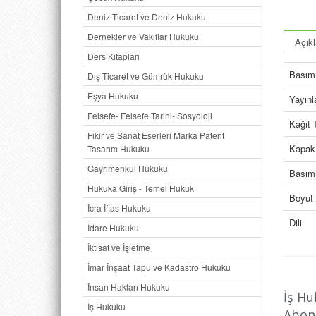
Deniz Ticaret ve Deniz Hukuku
Dernekler ve Vakıflar Hukuku
Açık
Ders Kitapları
Basım 
Dış Ticaret ve Gümrük Hukuku
Eşya Hukuku
Yayın
Felsefe- Felsefe Tarihi- Sosyoloji
Kağıt 
Fikir ve Sanat Eserleri Marka Patent
Kapak
Tasarım Hukuku
Gayrimenkul Hukuku
Basım 
Hukuka Giriş - Temel Hukuk
Boyut
İcra İflas Hukuku
Dili
İdare Hukuku
İktisat ve İşletme
İmar İnşaat Tapu ve Kadastro Hukuku
İnsan Hakları Hukuku
İş Hu
İş Hukuku
Abone