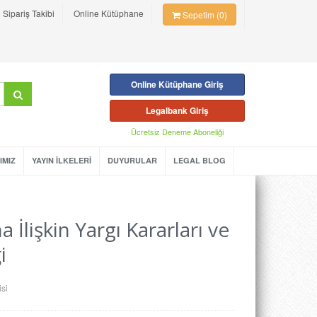
Sipariş Takibi
Online Kütüphane
Sepetim (0)
Online Kütüphane Giriş
Legalbank Giriş
Ücretsiz Deneme Aboneliği
IMIZ
YAYIN İLKELERİ
DUYURULAR
LEGAL BLOG
İlişkin Yargı Kararları ve
i
isi