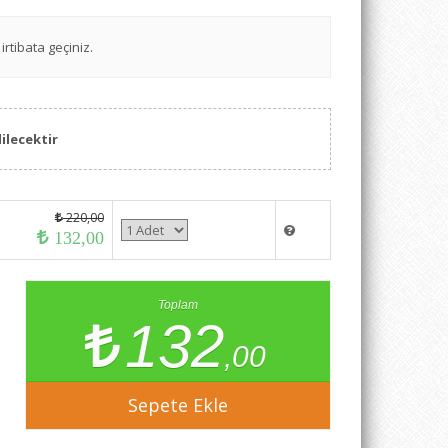
irtibata geçiniz.
ilecektir
220,00
132,00
Toplam
132
,00