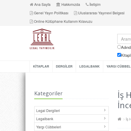
Ana Sayfa
Hakkımızda
İletişim
Genel Yayın Politikası
Uluslararası Yayınevi Belgesi
Online Kütüphane Kullanım Kılavuzu
Adınd
Kitapl
KİTAPLAR
DERGİLER
LEGALBANK
YARGI CÜBBEL
İş 
Kategoriler
İnc
Legal Dergileri
Legalbank
İş 
Yargı Cübbeleri