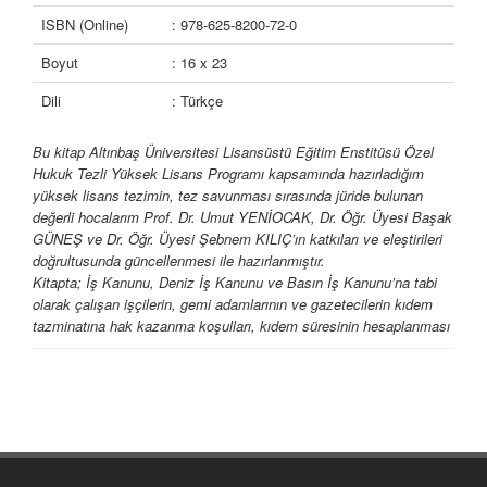
ISBN (Online)
: 978-625-8200-72-0
Boyut
: 16 x 23
Dili
: Türkçe
Bu kitap Altınbaş Üniversitesi Lisansüstü Eğitim Enstitüsü Özel
Hukuk Tezli Yüksek Lisans Programı kapsamında hazırladığım
yüksek lisans tezimin, tez savunması sırasında jüride bulunan
değerli hocalarım Prof. Dr. Umut YENİOCAK, Dr. Öğr. Üyesi Başak
GÜNEŞ ve Dr. Öğr. Üyesi Şebnem KILIÇ’ın katkıları ve eleştirileri
doğrultusunda güncellenmesi ile hazırlanmıştır.
Kitapta; İş Kanunu, Deniz İş Kanunu ve Basın İş Kanunu’na tabi
olarak çalışan işçilerin, gemi adamlarının ve gazetecilerin kıdem
tazminatına hak kazanma koşulları, kıdem süresinin hesaplanması
ve kıdem tazminatının hesaplanması konuları üzerinde durulmuştur.
Yaptığımız kaynak taramalarında kıdem tazminatı konusunun daha
çok 1475 sayılı İş Kanunu kapsamında değerlendirildiği, 854 sayılı
Deniz İş Kanunu ve 5953 sayılı Basın İş Kanunu hükümlerine
yeteri kadar yer verilmediği değerlendirilmiştir. Literatüre katkı
sağlanması adına kıdem tazminatı düzenlemesi içeren tüm
kanunlar detaylıca ele alınarak eser meydana getirilmiştir.