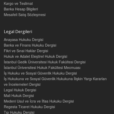
Kargo ve Teslimat
1.3.3.2. Kıdem koşulu
62
Banka Hesap Bilgileri
1.3.3.3. İş Sözleşmesinin Deniz İş Kanunu’nda öngörülen
sebeplerle sona ermesi 62
Mesafeli Satış Sözleşmesi
1.3.4. 6356 sayılı Sendikalar ve Toplu İş Sözleşmesi Kanunu
Uyarınca Profesyonel Sendika Yöneticilerinin Kıdem Tazminatına
Hak Kazanması 64
Legal Dergileri
2. KIDEM TAZMİNATINA ESAS KIDEMİN BELİRLENMESİ
69
Anayasa Hukuku Dergisi
2.1. KIDEM KAVRAMI
69
2.2. KIDEM SÜRESİNİN NİTELİĞİ
69
Banka ve Finans Hukuku Dergisi
2.3. İŞ KANUNU KAPSAMINDA KIDEMİN BELİRLENMESİ
71
Fikri ve Sınai Haklar Dergisi
2.3.1. Kıdem Süresinin Başlangıcı ve Sonu
71
Hukuk ve Adalet Eleştirel Hukuk Dergisi
2.3.1.1. Kıdem süresinin başlangıcı
71
İstanbul Gedik Üniversitesi Hukuk Fakültesi Dergisi
2.3.1.2. Kıdem süresinin sonu
73
İstanbul Üniversitesi Hukuk Fakültesi Mecmuası
2.3.2. İş Sözleşmesinin Askıda Olduğu Durumlarda Kıdemin
İş Hukuku ve Sosyal Güvenlik Hukuku Dergisi
Belirlenmesi
81
İş Hukukuna ve Sosyal Güvenlik Hukukuna İlişkin Yargı Kararları
2.3.2.1. Ücretsiz izin süreleri
83
ve İncelemeleri Dergisi
2.3.2.2. Raporlu olunan süreler
85
Legal Hukuk Dergisi
2.3.2.3. Grev ve lokavt durumunda askıda geçen süreler
86
Mali Hukuk Dergisi
2.3.2.4. Gözaltı, tutukluluk ve hükümlülükte geçen süreler
88
2.3.2.5. Mevsimlik çalışmalarda mevsim dışı süreler
88
Medeni Usul ve İcra ve İflas Hukuku Dergisi
2.3.2.6. İşe iade davalarında askıda geçen süreler
90
Regesta Ticaret Hukuku Dergisi
2.3.3. Aynı İşverene Bağlı Olarak Aynı İş Sözleşmesiyle Geçen
Tıp Hukuku Dergisi