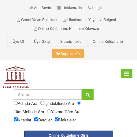
Ana Sayfa
Hakkımızda
İletişim
Genel Yayın Politikası
Uluslararası Yayınevi Belgesi
Online Kütüphane Kullanım Kılavuzu
Üye Ol
Üye Girişi
Sipariş Takibi
Online Kütüphane
Sepetim (0)
Toggle
navigat
Adında Ara
İçindekilerde Ara
Tüm Metinde Ara
Yazara Göre Ara
Kitaplar
Dergiler
Makaleler
Online Kütüphane Giriş