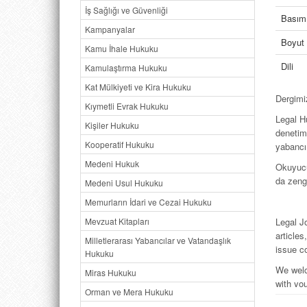
İş Sağlığı ve Güvenliği
Basım 
Kampanyalar
Boyut
Kamu İhale Hukuku
Dili
Kamulaştırma Hukuku
Kat Mülkiyeti ve Kira Hukuku
Dergimi
Kıymetli Evrak Hukuku
Legal H
Kişiler Hukuku
denetimi
Kooperatif Hukuku
yabancı
Medeni Hukuk
Okuyucul
da zeng
Medeni Usul Hukuku
Memurların İdari ve Cezai Hukuku
Mevzuat Kitapları
Legal J
article
Milletlerarası Yabancılar ve Vatandaşlık
issue co
Hukuku
We welc
Miras Hukuku
with you
Orman ve Mera Hukuku