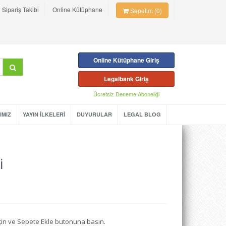
Sipariş Takibi
Online Kütüphane
Sepetim (0)
Online Kütüphane Giriş
Legalbank Giriş
Ücretsiz Deneme Aboneliği
IMIZ
YAYIN İLKELERİ
DUYURULAR
LEGAL BLOG
i
seçin ve Sepete Ekle butonuna basın.