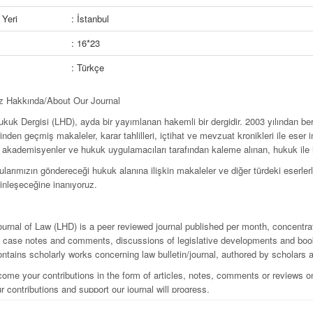
Yeri
: İstanbul
: 16*23
: Türkçe
z Hakkında/
About Our Journal
ukuk Dergisi (LHD), ayda bir yayımlanan hakemli bir dergidir. 2003 yılından b
nden geçmiş makaleler, karar tahlilleri, içtihat ve mev­zuat kronikleri ile eser 
 akademisyenler ve hukuk uygulamacıları tarafından kaleme alınan, hukuk ile il
arımızın göndereceği hukuk alanına ilişkin makaleler ve diğer türdeki eserlerle 
inleşeceğine inanıyoruz.
ournal of Law (LHD) is a peer reviewed journal published per month, concentrat
s, case notes and comments, discussions of legislative developments and book
ntains scholarly works concerning law bulletin/journal, authored by scholars a
ome your contributions in the form of articles, notes, comments or reviews on
r contributions and support our journal will progress.