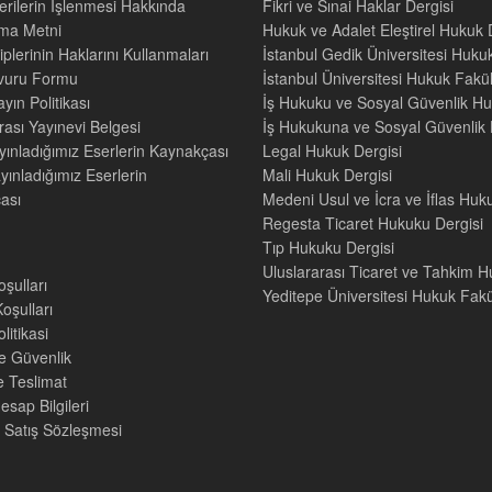
Verilerin İşlenmesi Hakkında
Fikri ve Sınai Haklar Dergisi
tma Metni
Hukuk ve Adalet Eleştirel Hukuk 
iplerinin Haklarını Kullanmaları
İstanbul Gedik Üniversitesi Hukuk
şvuru Formu
İstanbul Üniversitesi Hukuk Fak
yın Politikası
İş Hukuku ve Sosyal Güvenlik Hu
rası Yayınevi Belgesi
İş Hukukuna ve Sosyal Güvenlik H
yınladığımız Eserlerin Kaynakçası
Legal Hukuk Dergisi
yınladığımız Eserlerin
Mali Hukuk Dergisi
ası
Medeni Usul ve İcra ve İflas Huk
Regesta Ticaret Hukuku Dergisi
Tıp Hukuku Dergisi
Uluslararası Ticaret ve Tahkim H
oşulları
Yeditepe Üniversitesi Hukuk Fakül
oşulları
litikasi
ve Güvenlik
e Teslimat
sap Bilgileri
 Satış Sözleşmesi