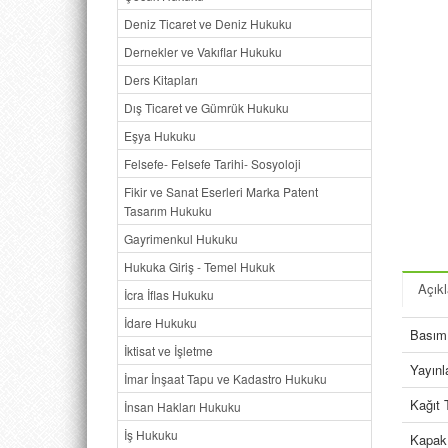
Deniz Ticaret ve Deniz Hukuku
Dernekler ve Vakıflar Hukuku
Ders Kitapları
Dış Ticaret ve Gümrük Hukuku
Eşya Hukuku
Felsefe- Felsefe Tarihi- Sosyoloji
Fikir ve Sanat Eserleri Marka Patent
Tasarım Hukuku
Gayrimenkul Hukuku
Hukuka Giriş - Temel Hukuk
Açık
İcra İflas Hukuku
İdare Hukuku
Basım 
İktisat ve İşletme
Yayın
İmar İnşaat Tapu ve Kadastro Hukuku
Kağıt 
İnsan Hakları Hukuku
İş Hukuku
Kapak