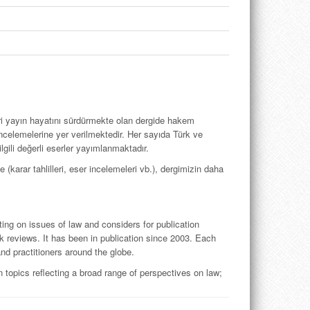
eri yayın hayatını sürdürmekte olan dergide hakem
incelemelerine yer veril­mektedir. Her sayıda Türk ve
gili değerli eserler yayımlanmaktadır.
(karar tahlilleri, eser incelemeleri vb.), dergimizin daha
ing on issues of law and considers for publication
 reviews. It has been in publication since 2003. Each
nd practitioners around the globe.
 topics reflecting a broad range of perspectives on law;