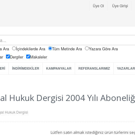
Üye Ol
Üye Girişi
a Ara
İçindekilerde Ara
Tüm Metinde Ara
Yazara Göre Ara
ar
Dergiler
Makaleler
ERİ
İNDİRİMDEKİLER
KAMPANYALAR
REFERANSLARIMIZ
YAZARLAR
al Hukuk Dergisi 2004 Yılı Aboneliğ
al Hukuk Dergisi
Lütfen satın almak istediğiniz ürün türlerini 