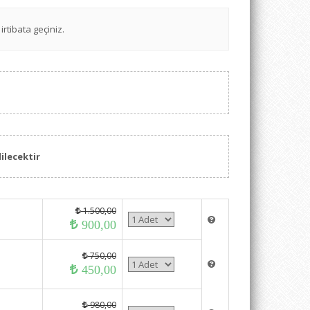
irtibata geçiniz.
ilecektir
1.500,00
900,00
750,00
450,00
980,00