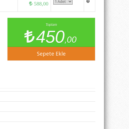
588,00
Toplam
450
,00