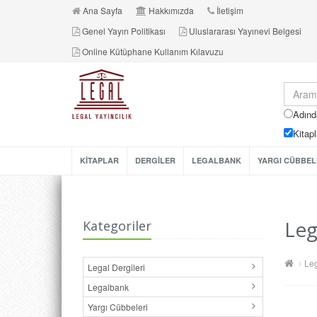
Ana Sayfa
Hakkımızda
İletişim
Genel Yayın Politikası
Uluslararası Yayınevi Belgesi
Online Kütüphane Kullanım Kılavuzu
Adınd
Kitapl
KİTAPLAR
DERGİLER
LEGALBANK
YARGI CÜBBEL
Leg
Kategoriler
Leg
Legal Dergileri
Legalbank
Yargı Cübbeleri