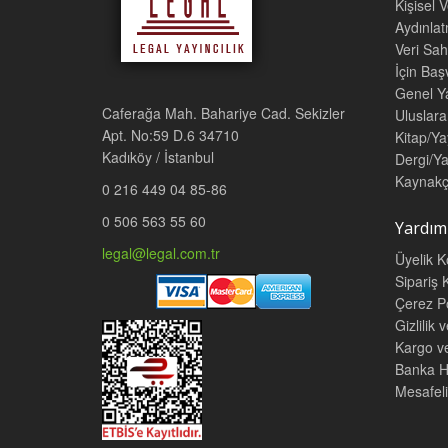
Kişisel 
Aydınla
Veri Sah
İçin Ba
Genel Ya
Caferağa Mah. Bahariye Cad. Sekizler
Uluslara
Apt. No:59 D.6 34710
Kitap/Ya
Kadıköy / İstanbul
Dergi/Ya
Kaynakç
0 216 449 04 85-86
0 506 563 55 60
Yardım
legal@legal.com.tr
Üyelik K
Sipariş K
Çerez Po
Gizlilik 
Kargo v
Banka He
Mesafeli