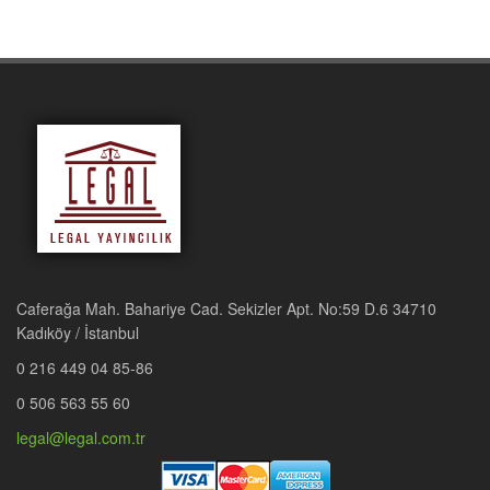
Caferağa Mah. Bahariye Cad. Sekizler Apt. No:59 D.6 34710
Kadıköy / İstanbul
0 216 449 04 85-86
0 506 563 55 60
legal@legal.com.tr