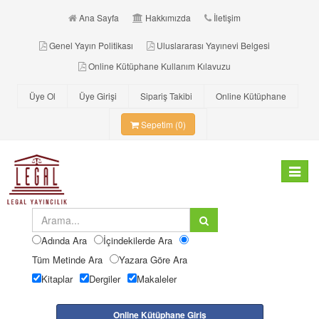
Ana Sayfa
Hakkımızda
İletişim
Genel Yayın Politikası
Uluslararası Yayınevi Belgesi
Online Kütüphane Kullanım Kılavuzu
Üye Ol
Üye Girişi
Sipariş Takibi
Online Kütüphane
Sepetim (0)
Toggle
navigat
Adında Ara
İçindekilerde Ara
Tüm Metinde Ara
Yazara Göre Ara
Kitaplar
Dergiler
Makaleler
Online Kütüphane Giriş