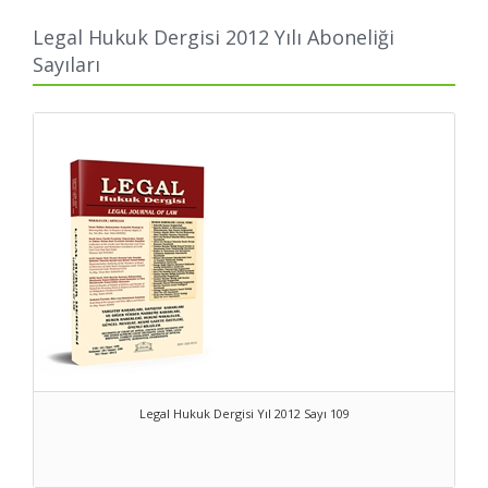
publication articles, case notes and comments, discussions of
legislative developments and book reviews. It has been in
Legal Hukuk Dergisi 2012 Yılı Aboneliği
publication since 2003. Each issue contains scholarly works
Sayıları
concerning law bulletin/journal, authored by scholars and
practitioners around the globe.
We welcome your contributions in the form of articles, notes,
comments or reviews on topics reflecting a broad range of
perspectives on law; with your contributions and support our
journal will progress.
Legal Hukuk Dergisi Yıl 2012 Sayı 109