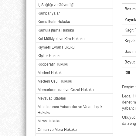
İş Sağlığı ve Güvenliği
Basım 
Kampanyalar
Yayın
Kamu İhale Hukuku
Kağıt 
Kamulaştırma Hukuku
Kat Mülkiyeti ve Kira Hukuku
Kapak
Kıymetli Evrak Hukuku
Basım 
Kişiler Hukuku
Boyut
Kooperatif Hukuku
Dili
Medeni Hukuk
Medeni Usul Hukuku
Dergimi
Memurların İdari ve Cezai Hukuku
Legal H
Mevzuat Kitapları
denetimi
Milletlerarası Yabancılar ve Vatandaşlık
yabancı
Hukuku
Okuyucul
Miras Hukuku
da zeng
Orman ve Mera Hukuku