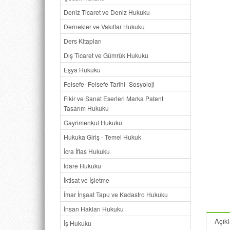
Deniz Ticaret ve Deniz Hukuku
Dernekler ve Vakıflar Hukuku
Ders Kitapları
Dış Ticaret ve Gümrük Hukuku
Eşya Hukuku
Felsefe- Felsefe Tarihi- Sosyoloji
Fikir ve Sanat Eserleri Marka Patent
Tasarım Hukuku
Gayrimenkul Hukuku
Hukuka Giriş - Temel Hukuk
İcra İflas Hukuku
İdare Hukuku
İktisat ve İşletme
İmar İnşaat Tapu ve Kadastro Hukuku
İnsan Hakları Hukuku
Açık
İş Hukuku