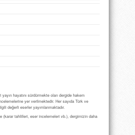
eri yayın hayatını sürdürmekte olan dergide hakem
incelemelerine yer veril­mektedir. Her sayıda Türk ve
gili değerli eserler yayımlanmaktadır.
(karar tahlilleri, eser incelemeleri vb.), dergimizin daha