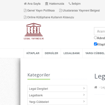
Ana Sayfa
Hakkımızda
İletişim
Genel Yayın Politikası
Uluslararası Yayınevi Belgesi
Online Kütüphane Kullanım Kılavuzu
Adınd
Kitapl
KİTAPLAR
DERGİLER
LEGALBANK
YARGI CÜBBEL
Leg
Kategoriler
Leg
Legal Dergileri
Legalbank
Yargı Cübbeleri