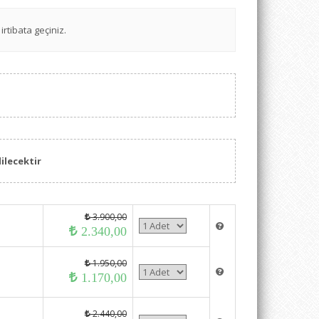
irtibata geçiniz.
ilecektir
3.900,00
2.340,00
1.950,00
1.170,00
2.440,00