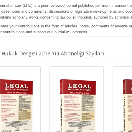
ournal of Law (LHD) is a peer reviewed journal published per month, concentrat
s, case notes and comments, discussions of legislative developments and book
ntains scholarly works concerning law bulletin/journal, authored by scholars a
ome your contributions in the form of articles, notes, comments or reviews on
r contributions and support our journal will progress.
 Hukuk Dergisi 2018 Yılı Aboneliği Sayıları