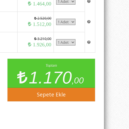
1.464,00
2.520,00
1.512,00
3.210,00
1.926,00
Toplam
1.170
,00