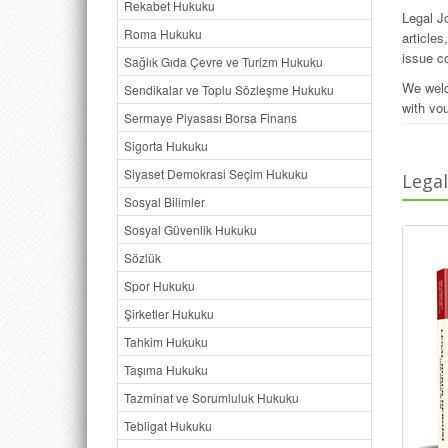
Rekabet Hukuku
Legal J
Roma Hukuku
article
issue co
Sağlık Gıda Çevre ve Turizm Hukuku
We welc
Sendikalar ve Toplu Sözleşme Hukuku
with you
Sermaye Piyasası Borsa Finans
Sigorta Hukuku
Siyaset Demokrasi Seçim Hukuku
Legal
Sosyal Bilimler
Sosyal Güvenlik Hukuku
Sözlük
Spor Hukuku
Şirketler Hukuku
Tahkim Hukuku
Taşıma Hukuku
Tazminat ve Sorumluluk Hukuku
Tebligat Hukuku