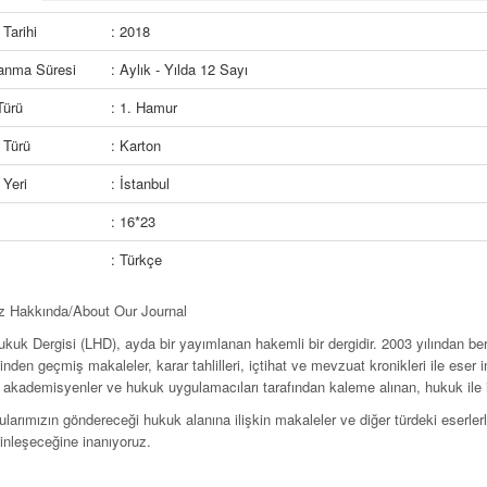
Tarihi
: 2018
lanma Süresi
: Aylık - Yılda 12 Sayı
Türü
: 1. Hamur
 Türü
: Karton
Yeri
: İstanbul
: 16*23
: Türkçe
z Hakkında/
About Our Journal
ukuk Dergisi (LHD), ayda bir yayımlanan hakemli bir dergidir. 2003 yılından b
nden geçmiş makaleler, karar tahlilleri, içtihat ve mev­zuat kronikleri ile eser 
 akademisyenler ve hukuk uygulamacıları tarafından kaleme alınan, hukuk ile il
arımızın göndereceği hukuk alanına ilişkin makaleler ve diğer türdeki eserlerle 
inleşeceğine inanıyoruz.