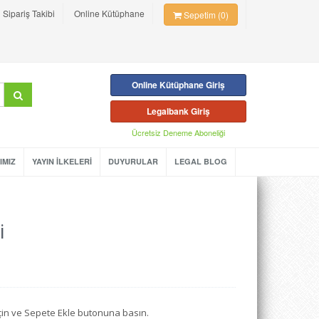
Sipariş Takibi
Online Kütüphane
Sepetim (0)
Online Kütüphane Giriş
Legalbank Giriş
Ücretsiz Deneme Aboneliği
IMIZ
YAYIN İLKELERİ
DUYURULAR
LEGAL BLOG
i
seçin ve Sepete Ekle butonuna basın.