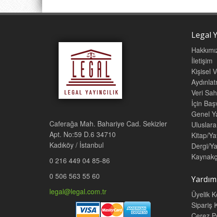
Legal Y
Hakkımı
İletişim
Kişisel 
Aydınla
Veri Sah
İçin Ba
Genel Ya
Caferağa Mah. Bahariye Cad. Sekizler
Uluslara
Apt. No:59 D.6 34710
Kitap/Ya
Kadıköy / İstanbul
Dergi/Ya
Kaynakç
0 216 449 04 85-86
0 506 563 55 60
Yardım
legal@legal.com.tr
Üyelik K
Sipariş K
Çerez Po