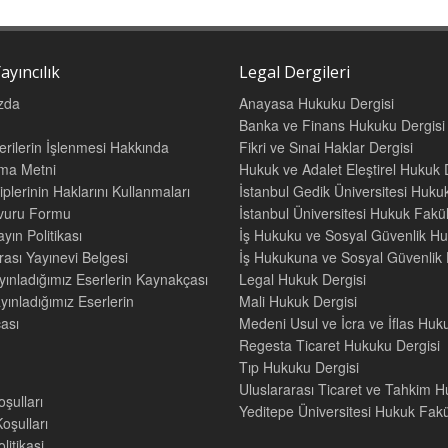
ayıncılık
Legal Dergileri
zda
Anayasa Hukuku Dergisi
Banka ve Finans Hukuku Dergisi
Verilerin İşlenmesi Hakkında
Fikri ve Sınai Haklar Dergisi
tma Metni
Hukuk ve Adalet Eleştirel Hukuk 
iplerinin Haklarını Kullanmaları
İstanbul Gedik Üniversitesi Hukuk
şvuru Formu
İstanbul Üniversitesi Hukuk Fak
yın Politikası
İş Hukuku ve Sosyal Güvenlik Hu
rası Yayınevi Belgesi
İş Hukukuna ve Sosyal Güvenlik H
yınladığımız Eserlerin Kaynakçası
Legal Hukuk Dergisi
yınladığımız Eserlerin
Mali Hukuk Dergisi
ası
Medeni Usul ve İcra ve İflas Huk
Regesta Ticaret Hukuku Dergisi
Tıp Hukuku Dergisi
Uluslararası Ticaret ve Tahkim H
oşulları
Yeditepe Üniversitesi Hukuk Fakül
oşulları
litikasi