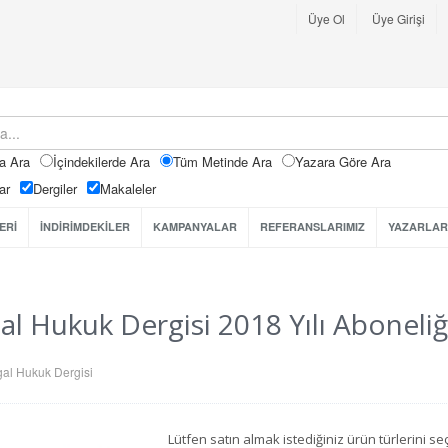
Üye Ol
Üye Girişi
a Ara
İçindekilerde Ara
Tüm Metinde Ara
Yazara Göre Ara
ar
Dergiler
Makaleler
ERİ
İNDİRİMDEKİLER
KAMPANYALAR
REFERANSLARIMIZ
YAZARLAR
al Hukuk Dergisi 2018 Yılı Aboneliğ
al Hukuk Dergisi
Lütfen satın almak istediğiniz ürün türlerini 