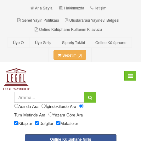
Ana Sayfa
Hakkımızda
İletişim
Genel Yayın Politikası
Uluslararası Yayınevi Belgesi
Online Kütüphane Kullanım Kılavuzu
Üye Ol
Üye Girişi
Sipariş Takibi
Online Kütüphane
Sepetim (0)
Toggle
navigat
Adında Ara
İçindekilerde Ara
Tüm Metinde Ara
Yazara Göre Ara
Kitaplar
Dergiler
Makaleler
Online Kütüphane Giriş