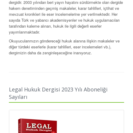
dergidir. 2003 yılından beri yayın hayatını sürdürmekte olan dergide
hakem denetiminden geçmiş makaleler, karar tahlilleri, içtihat ve
mev­zuat kronikleri ile eser incelemelerine yer veril­mektedir. Her
sayıda Türk ve yabancı akademisyenler ve hukuk uygulamacıları
tarafından kaleme alınan, hukuk ile ilgili değerli eserler
yayımlanmaktadır.
Okuyucularımızın göndereceği hukuk alanına ilişkin makaleler ve
diğer türdeki eserlerle (karar tahlilleri, eser incelemeleri vb.),
dergimizin daha da zenginleşeceğine inanıyoruz.
Legal Journal of Law (LHD) is a peer reviewed journal published per
month, concentrating on issues of law and considers for
publication articles, case notes and comments, discussions of
legislative developments and book reviews. It has been in
Legal Hukuk Dergisi 2023 Yılı Aboneliği
publication since 2003. Each issue contains scholarly works
Sayıları
concerning law bulletin/journal, authored by scholars and
practitioners around the globe.
We welcome your contributions in the form of articles, notes,
comments or reviews on topics reflecting a broad range of
perspectives on law; with your contributions and support our
journal will progress.