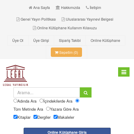
Ana Sayfa
Hakkımızda
İletişim
Genel Yayın Politikası
Uluslararası Yayınevi Belgesi
Online Kütüphane Kullanım Kılavuzu
Üye Ol
Üye Girişi
Sipariş Takibi
Online Kütüphane
Sepetim (0)
Toggle
navigat
Adında Ara
İçindekilerde Ara
Tüm Metinde Ara
Yazara Göre Ara
Kitaplar
Dergiler
Makaleler
Online Kütüphane Giriş