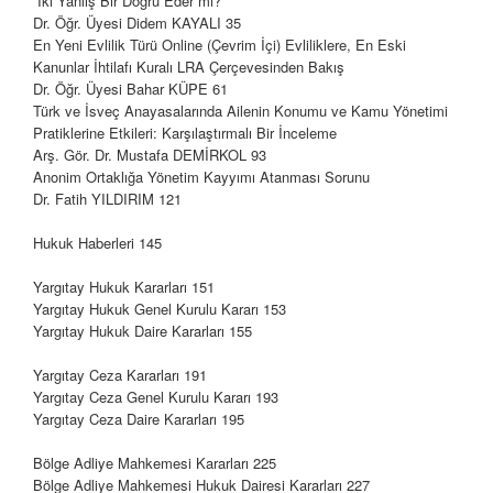
İki Yanlış Bir Doğru Eder mi?
Dr. Öğr. Üyesi Didem KAYALI
35
En Yeni Evlilik Türü Online (Çevrim İçi) Evliliklere, En Eski
Kanunlar İhtilafı Kuralı LRA Çerçevesinden Bakış
Dr. Öğr. Üyesi Bahar KÜPE
61
Türk ve İsveç Anayasalarında Ailenin Konumu ve Kamu Yönetimi
Pratiklerine Etkileri: Karşılaştırmalı Bir İnceleme
Arş. Gör. Dr. Mustafa DEMİRKOL
93
Anonim Ortaklığa Yönetim Kayyımı Atanması Sorunu
Dr. Fatih YILDIRIM
121
Hukuk Haberleri
145
Yargıtay Hukuk Kararları
151
Yargıtay Hukuk Genel Kurulu Kararı
153
Yargıtay Hukuk Daire Kararları
155
Yargıtay Ceza Kararları
191
Yargıtay Ceza Genel Kurulu Kararı
193
Yargıtay Ceza Daire Kararları
195
Bölge Adliye Mahkemesi Kararları
225
Bölge Adliye Mahkemesi Hukuk Dairesi Kararları
227