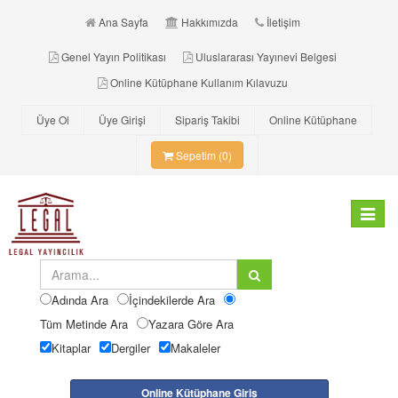
Ana Sayfa
Hakkımızda
İletişim
Genel Yayın Politikası
Uluslararası Yayınevi Belgesi
Online Kütüphane Kullanım Kılavuzu
Üye Ol
Üye Girişi
Sipariş Takibi
Online Kütüphane
Sepetim (0)
Toggle
navigat
Adında Ara
İçindekilerde Ara
Tüm Metinde Ara
Yazara Göre Ara
Kitaplar
Dergiler
Makaleler
Online Kütüphane Giriş