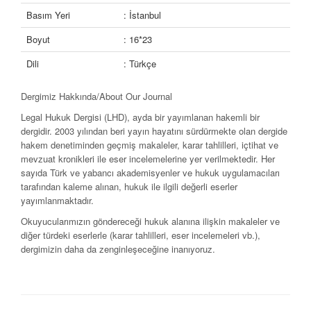
Basım Yeri
: İstanbul
Boyut
: 16*23
Dili
: Türkçe
Dergimiz Hakkında/
About Our Journal
Legal Hukuk Dergisi (LHD), ayda bir yayımlanan hakemli bir
dergidir. 2003 yılından beri yayın hayatını sürdürmekte olan dergide
hakem denetiminden geçmiş makaleler, karar tahlilleri, içtihat ve
mev­zuat kronikleri ile eser incelemelerine yer veril­mektedir. Her
sayıda Türk ve yabancı akademisyenler ve hukuk uygulamacıları
tarafından kaleme alınan, hukuk ile ilgili değerli eserler
yayımlanmaktadır.
Okuyucularımızın göndereceği hukuk alanına ilişkin makaleler ve
diğer türdeki eserlerle (karar tahlilleri, eser incelemeleri vb.),
dergimizin daha da zenginleşeceğine inanıyoruz.
Legal Journal of Law (LHD) is a peer reviewed journal published per
month, concentrating on issues of law and considers for