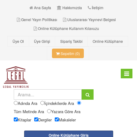
Ana Sayfa
Hakkımızda
İletişim
Genel Yayın Politikası
Uluslararası Yayınevi Belgesi
Online Kütüphane Kullanım Kılavuzu
Üye Ol
Üye Girişi
Sipariş Takibi
Online Kütüphane
Sepetim (0)
Toggle
navigat
Adında Ara
İçindekilerde Ara
Tüm Metinde Ara
Yazara Göre Ara
Kitaplar
Dergiler
Makaleler
Online Kütüphane Giriş