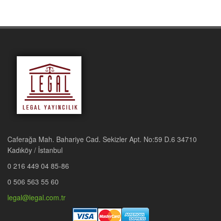
Caferağa Mah. Bahariye Cad. Sekizler Apt. No:59 D.6 34710
Kadıköy / İstanbul
0 216 449 04 85-86
0 506 563 55 60
legal@legal.com.tr