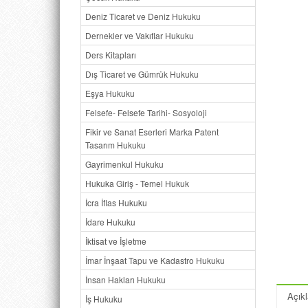
Deniz Ticaret ve Deniz Hukuku
Dernekler ve Vakıflar Hukuku
Ders Kitapları
Dış Ticaret ve Gümrük Hukuku
Eşya Hukuku
Felsefe- Felsefe Tarihi- Sosyoloji
Fikir ve Sanat Eserleri Marka Patent
Tasarım Hukuku
Gayrimenkul Hukuku
Hukuka Giriş - Temel Hukuk
İcra İflas Hukuku
İdare Hukuku
İktisat ve İşletme
İmar İnşaat Tapu ve Kadastro Hukuku
İnsan Hakları Hukuku
Açık
İş Hukuku