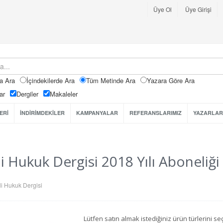
Üye Ol
Üye Girişi
a Ara
İçindekilerde Ara
Tüm Metinde Ara
Yazara Göre Ara
ar
Dergiler
Makaleler
ERİ
İNDİRİMDEKİLER
KAMPANYALAR
REFERANSLARIMIZ
YAZARLAR
i Hukuk Dergisi 2018 Yılı Aboneliği
i Hukuk Dergisi
Lütfen satın almak istediğiniz ürün türlerini 