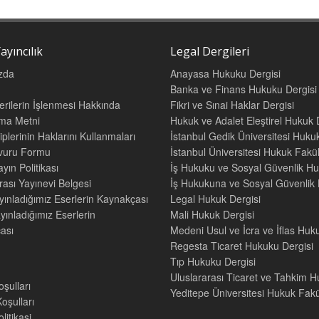
ayıncılık
Legal Dergileri
zda
Anayasa Hukuku Dergisi
Banka ve Finans Hukuku Dergisi
Verilerin İşlenmesi Hakkında
Fikri ve Sınai Haklar Dergisi
tma Metni
Hukuk ve Adalet Eleştirel Hukuk 
iplerinin Haklarını Kullanmaları
İstanbul Gedik Üniversitesi Hukuk
şvuru Formu
İstanbul Üniversitesi Hukuk Fak
yın Politikası
İş Hukuku ve Sosyal Güvenlik Hu
rası Yayınevi Belgesi
İş Hukukuna ve Sosyal Güvenlik H
yınladığımız Eserlerin Kaynakçası
Legal Hukuk Dergisi
yınladığımız Eserlerin
Mali Hukuk Dergisi
ası
Medeni Usul ve İcra ve İflas Huk
Regesta Ticaret Hukuku Dergisi
Tıp Hukuku Dergisi
Uluslararası Ticaret ve Tahkim H
oşulları
Yeditepe Üniversitesi Hukuk Fakül
oşulları
litikasi