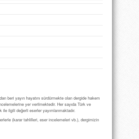
dan beri yayın hayatını sür­dürmek­te olan dergide ha­kem
incelemelerine yer veril­mektedir. Her sayıda Türk ve
ile ilgili değerli eserler yayımlanmaktadır.
le (karar tahlil­leri, eser incelemeleri vb.), der­gi­mi­zin