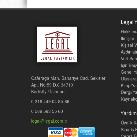
Legal Y
Hakkımı
İletişim
Kişisel 
Aydınla
Veri Sah
İçin Ba
Genel Ya
Caferağa Mah. Bahariye Cad. Sekizler
Uluslara
Apt. No:59 D.6 34710
Kitap/Ya
Kadıköy / İstanbul
Dergi/Ya
Kaynakç
0 216 449 04 85-86
0 506 563 55 60
Yardım
legal@legal.com.tr
Üyelik K
Sipariş K
Çerez Po