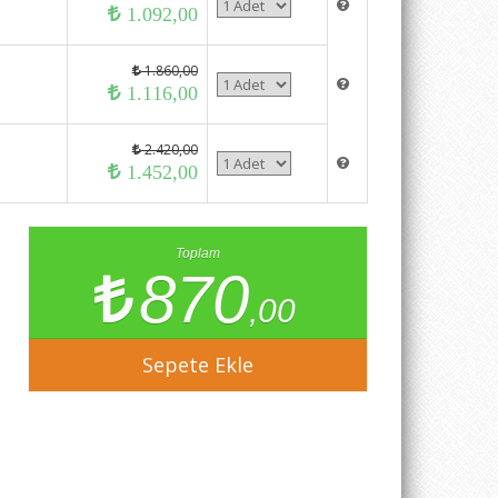
1.092,00
1.860,00
1.116,00
2.420,00
1.452,00
Toplam
870
,00