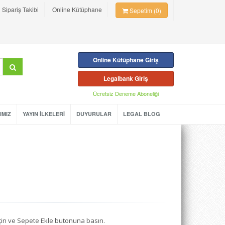
Sipariş Takibi
Online Kütüphane
Sepetim (0)
Online Kütüphane Giriş
Legalbank Giriş
Ücretsiz Deneme Aboneliği
IMIZ
YAYIN İLKELERİ
DUYURULAR
LEGAL BLOG
seçin ve Sepete Ekle butonuna basın.