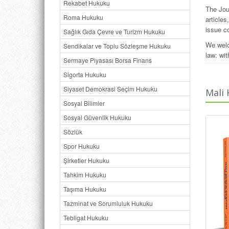
Rekabet Hukuku
The Jou
Roma Hukuku
article
issue co
Sağlık Gıda Çevre ve Turizm Hukuku
We welc
Sendikalar ve Toplu Sözleşme Hukuku
law; wit
Sermaye Piyasası Borsa Finans
Sigorta Hukuku
Siyaset Demokrasi Seçim Hukuku
Mali 
Sosyal Bilimler
Sosyal Güvenlik Hukuku
Sözlük
Spor Hukuku
Şirketler Hukuku
Tahkim Hukuku
Taşıma Hukuku
Tazminat ve Sorumluluk Hukuku
Tebligat Hukuku