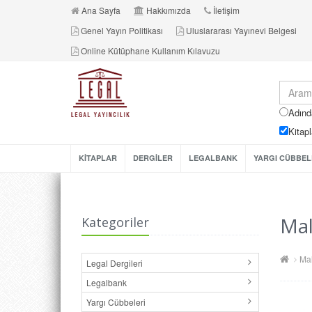
Ana Sayfa
Hakkımızda
İletişim
Genel Yayın Politikası
Uluslararası Yayınevi Belgesi
Online Kütüphane Kullanım Kılavuzu
Adınd
Kitapl
KİTAPLAR
DERGİLER
LEGALBANK
YARGI CÜBBEL
Mal
Kategoriler
Mal
Legal Dergileri
Legalbank
Yargı Cübbeleri