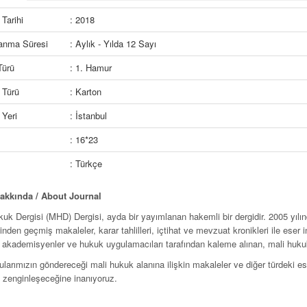
Tarihi
: 2018
lanma Süresi
: Aylık - Yılda 12 Sayı
Türü
: 1. Hamur
 Türü
: Karton
Yeri
: İstanbul
: 16*23
: Türkçe
akkında / About Journal
uk Dergisi (MHD) Dergisi, ayda bir yayım­lanan hakemli bir dergidir. 2005 yılın
nden geçmiş makaleler, karar tahlilleri, içtihat ve mev­zuat kronikleri ile eser 
akademisyenler ve hukuk uygu­lamacıları tarafından kaleme alı­­nan, mali hukuk 
arımızın göndereceği mali hukuk alanına ilişkin ma­kale­ler ve diğer türdeki eserler
 zenginleşeceğine inanı­yoruz.