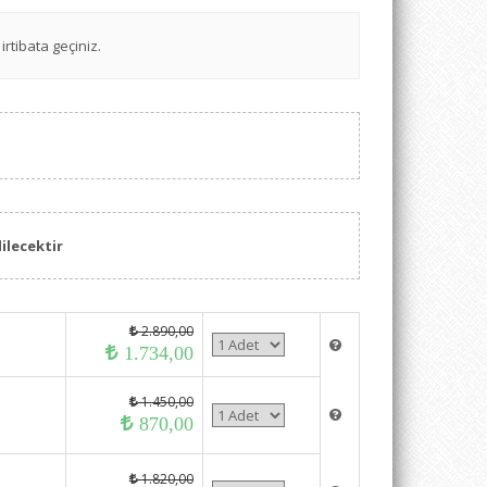
irtibata geçiniz.
ilecektir
2.890,00
1.734,00
1.450,00
870,00
1.820,00