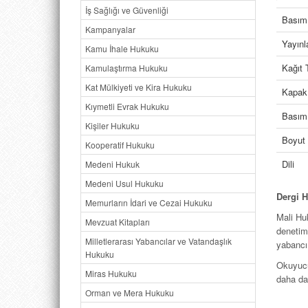
İş Sağlığı ve Güvenliği
Basım 
Kampanyalar
Yayın
Kamu İhale Hukuku
Kağıt 
Kamulaştırma Hukuku
Kat Mülkiyeti ve Kira Hukuku
Kapak
Kıymetli Evrak Hukuku
Basım 
Kişiler Hukuku
Boyut
Kooperatif Hukuku
Dili
Medeni Hukuk
Medeni Usul Hukuku
Dergi H
Memurların İdari ve Cezai Hukuku
Mali Huk
Mevzuat Kitapları
denetimi
Milletlerarası Yabancılar ve Vatandaşlık
yabancı 
Hukuku
Okuyucul
Miras Hukuku
daha da
Orman ve Mera Hukuku