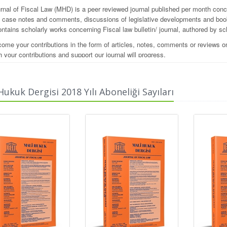
rnal of Fiscal Law (MHD) is a peer reviewed journal published per month conce
s, case notes and comments, discussions of legislative developments and book
ntains scholarly works concerning Fiscal law bulletin/ journal, authored by sc
ome your contributions in the form of articles, notes, comments or reviews on 
h your contributions and support our journal will progress.
Hukuk Dergisi 2018 Yılı Aboneliği Sayıları