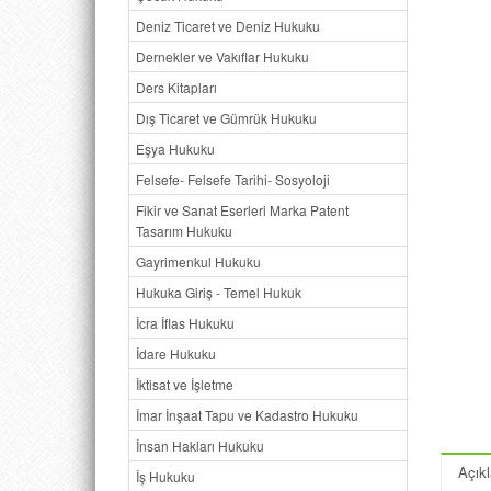
Deniz Ticaret ve Deniz Hukuku
Dernekler ve Vakıflar Hukuku
Ders Kitapları
Dış Ticaret ve Gümrük Hukuku
Eşya Hukuku
Felsefe- Felsefe Tarihi- Sosyoloji
Fikir ve Sanat Eserleri Marka Patent
Tasarım Hukuku
Gayrimenkul Hukuku
Hukuka Giriş - Temel Hukuk
İcra İflas Hukuku
İdare Hukuku
İktisat ve İşletme
İmar İnşaat Tapu ve Kadastro Hukuku
İnsan Hakları Hukuku
Açık
İş Hukuku