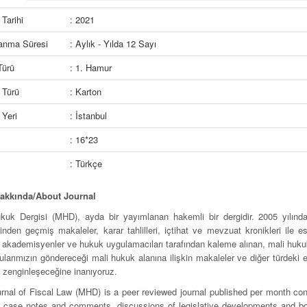
Tarihi
: 2021
lanma Süresi
: Aylık - Yılda 12 Sayı
Türü
: 1. Hamur
 Türü
: Karton
Yeri
: İstanbul
: 16*23
: Türkçe
Hakkında/About Journal
kuk Dergisi (MHD), ayda bir yayımlanan hakemli bir dergidir. 2005 yılınd
inden geçmiş makaleler, karar tahlilleri, içtihat ve mevzuat kronikleri ile 
 akademisyenler ve hukuk uygulamacıları tarafından kaleme alınan, mali hukuk i
arımızın göndereceği mali hukuk alanına ilişkin makaleler ve diğer türdeki eser
 zenginleşeceğine inanıyoruz.
rnal of Fiscal Law (MHD) is a peer reviewed journal published per month conc
s, case notes and comments, discussions of legislative developments and bo