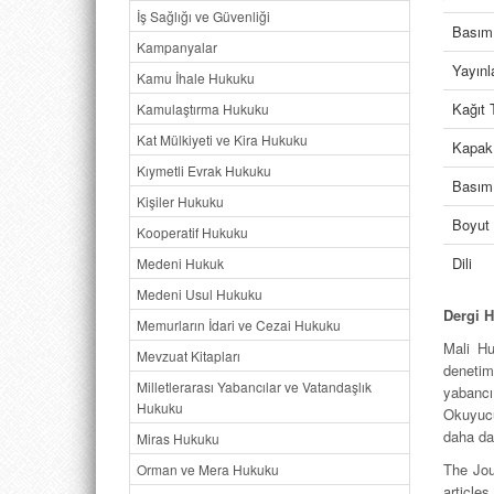
İş Sağlığı ve Güvenliği
Basım 
Kampanyalar
Yayın
Kamu İhale Hukuku
Kağıt 
Kamulaştırma Hukuku
Kat Mülkiyeti ve Kira Hukuku
Kapak
Kıymetli Evrak Hukuku
Basım 
Kişiler Hukuku
Boyut
Kooperatif Hukuku
Dili
Medeni Hukuk
Medeni Usul Hukuku
Dergi 
Memurların İdari ve Cezai Hukuku
Mali Hu
Mevzuat Kitapları
denetim
Milletlerarası Yabancılar ve Vatandaşlık
yabancı
Hukuku
Okuyucul
daha da
Miras Hukuku
The Jou
Orman ve Mera Hukuku
article