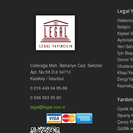
Legal Y
Hakkımı
İletişim
Kişisel 
Aydınla
Veri Sah
İçin Ba
Genel Ya
Caferağa Mah. Bahariye Cad. Sekizler
Uluslara
Apt. No:59 D.6 34710
Kitap/Ya
Kadıköy / İstanbul
Dergi/Ya
Kaynakç
0 216 449 04 85-86
0 506 563 55 60
Yardım
legal@legal.com.tr
Üyelik K
Sipariş K
Çerez Po
Gizlilik 