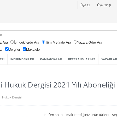
Üye Ol
Üye Girişi
a Ara
İçindekilerde Ara
Tüm Metinde Ara
Yazara Göre Ara
ar
Dergiler
Makaleler
ERİ
İNDİRİMDEKİLER
KAMPANYALAR
REFERANSLARIMIZ
YAZARLAR
i Hukuk Dergisi 2021 Yılı Aboneliği
i Hukuk Dergisi
Lütfen satın almak istediğiniz ürün türlerini 