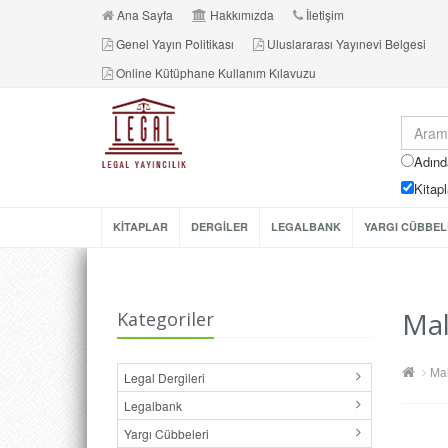
Ana Sayfa
Hakkımızda
İletişim
Genel Yayın Politikası
Uluslararası Yayınevi Belgesi
Online Kütüphane Kullanım Kılavuzu
Adınd
Kitapl
KİTAPLAR
DERGİLER
LEGALBANK
YARGI CÜBBEL
Mal
Kategoriler
Mal
Legal Dergileri
Legalbank
Yargı Cübbeleri