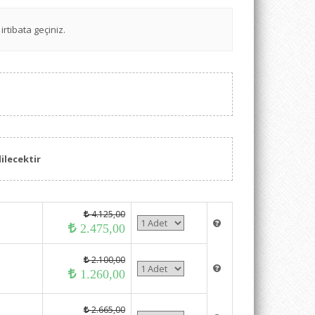
irtibata geçiniz.
ilecektir
4.125,00
2.475,00
2.100,00
1.260,00
2.665,00