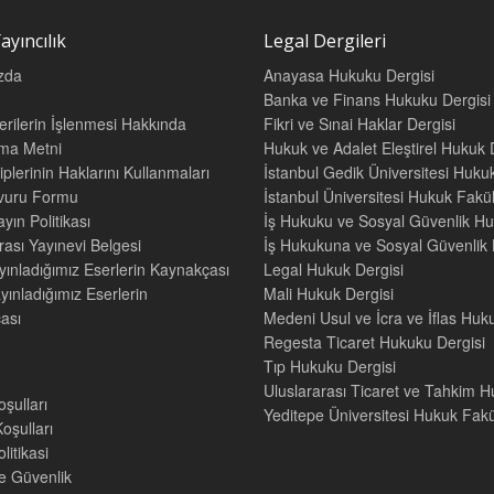
ayıncılık
Legal Dergileri
zda
Anayasa Hukuku Dergisi
Banka ve Finans Hukuku Dergisi
Verilerin İşlenmesi Hakkında
Fikri ve Sınai Haklar Dergisi
tma Metni
Hukuk ve Adalet Eleştirel Hukuk 
iplerinin Haklarını Kullanmaları
İstanbul Gedik Üniversitesi Hukuk
şvuru Formu
İstanbul Üniversitesi Hukuk Fak
yın Politikası
İş Hukuku ve Sosyal Güvenlik Hu
rası Yayınevi Belgesi
İş Hukukuna ve Sosyal Güvenlik H
yınladığımız Eserlerin Kaynakçası
Legal Hukuk Dergisi
yınladığımız Eserlerin
Mali Hukuk Dergisi
ası
Medeni Usul ve İcra ve İflas Huk
Regesta Ticaret Hukuku Dergisi
Tıp Hukuku Dergisi
Uluslararası Ticaret ve Tahkim H
oşulları
Yeditepe Üniversitesi Hukuk Fakül
oşulları
litikasi
ve Güvenlik