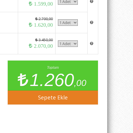
1.599,00
2.700,00
1.620,00
3.450,00
2.070,00
Toplam
1.260
,00