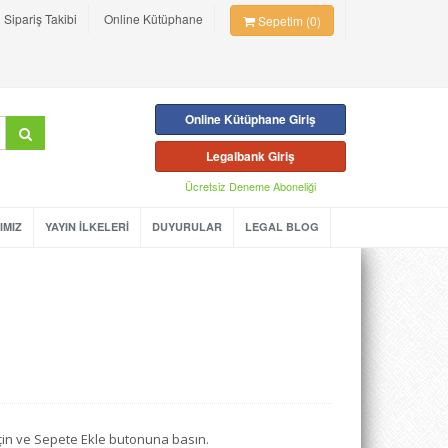
Sipariş Takibi
Online Kütüphane
Sepetim (0)
Online Kütüphane Giriş
Legalbank Giriş
Ücretsiz Deneme Aboneliği
IMIZ
YAYIN İLKELERİ
DUYURULAR
LEGAL BLOG
seçin ve Sepete Ekle butonuna basın.