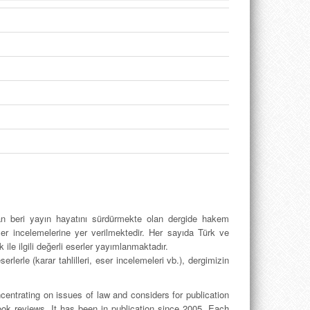
an beri yayın hayatını sürdürmekte olan dergide hakem
eser incelemelerine yer verilmektedir. Her sayıda Türk ve
le ilgili değerli eserler yayımlanmaktadır.
lerle (karar tahlilleri, eser incelemeleri vb.), dergimizin
entrating on issues of law and considers for publication
ok reviews. It has been in publication since 2005. Each