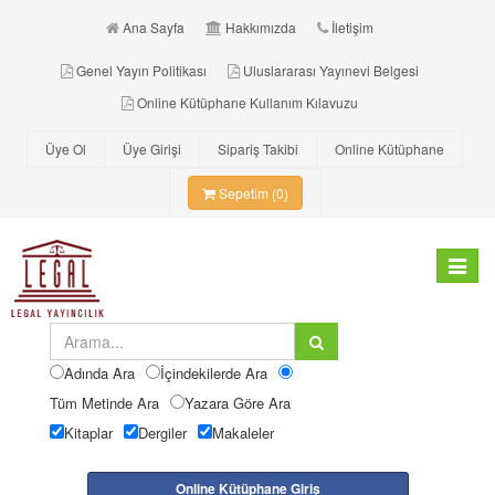
Ana Sayfa
Hakkımızda
İletişim
Genel Yayın Politikası
Uluslararası Yayınevi Belgesi
Online Kütüphane Kullanım Kılavuzu
Üye Ol
Üye Girişi
Sipariş Takibi
Online Kütüphane
Sepetim (0)
Toggle
navigat
Adında Ara
İçindekilerde Ara
Tüm Metinde Ara
Yazara Göre Ara
Kitaplar
Dergiler
Makaleler
Online Kütüphane Giriş