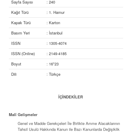
Sayfa Sayısı
: 240
Kağıt Türü
: 1. Hamur
Kapak Türü
: Karton
Basım Yeri
: İstanbul
ISSN
: 1305-4074
ISSN (Online)
: 2149-4185
Boyut
: 16*23
Dili
: Türkçe
İÇİNDEKİLER
Malî Gelişmeler
Genel ve Madde Gerekçeleri İle Birlikte Amme Alacaklarının
Tahsil Usulü Hakkında Kanun ile Bazı Kanunlarda Değişiklik