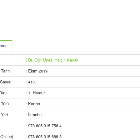
lama
:
Dr. Öğr. Üyesi Yalçın Kavak
Tarihi
: Ekim 2019
Sayısı
: 413
Türü
: 1. Hamur
 Türü
: Karton
Yeri
: İstanbul
: 978-605-315-756-4
Online)
: 978-605-315-688-8