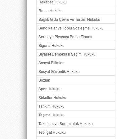
Rekabet Hukuku
1. Dürü
Roma Hukuku
2. Dürüs
3. Dürüs
Sağlık Gıda Çevre ve Turizm Hukuku
4. Dürü
Sendikalar ve Toplu Sözleşme Hukuku
5. Dürü
6. Dürüs
Sermaye Piyasası Borsa Finans
II. M
Sigorta Hukuku
A. Gene
Siyaset Demokrasi Seçim Hukuku
B. Dürü
C. Dürü
Sosyal Bilimler
1. Obje
Sosyal Güvenlik Hukuku
2. Subj
D. Dürü
Sözlük
E. Dürü
Spor Hukuku
1. Gene
Şirketler Hukuku
2. Dürüs
a.“İtiraz
Tahkim Hukuku
b. Emred
Taşıma Hukuku
c. İkinci
d. Objek
Tazminat ve Sorumluluk Hukuku
F. Fark
Tebligat Hukuku
1. Dürü