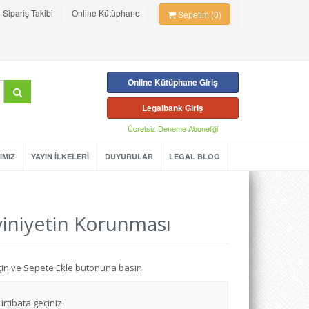
Sipariş Takibi
Online Kütüphane
Sepetim (0)
Online Kütüphane Giriş
Legalbank Giriş
Ücretsiz Deneme Aboneliği
IMIZ
YAYIN İLKELERİ
DUYURULAR
LEGAL BLOG
yiniyetin Korunması
seçin ve Sepete Ekle butonuna basın.
irtibata geçiniz.