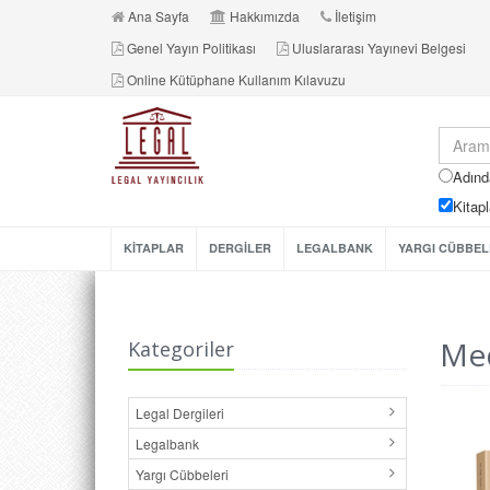
Ana Sayfa
Hakkımızda
İletişim
Genel Yayın Politikası
Uluslararası Yayınevi Belgesi
Online Kütüphane Kullanım Kılavuzu
Adınd
Kitapl
KİTAPLAR
DERGİLER
LEGALBANK
YARGI CÜBBEL
Med
Kategoriler
Legal Dergileri
Legalbank
Yargı Cübbeleri