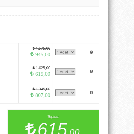
1.575,00
945,00
1.025,00
615,00
1.345,00
807,00
Toplam
615
,00