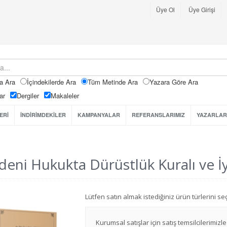
Üye Ol
Üye Girişi
a Ara
İçindekilerde Ara
Tüm Metinde Ara
Yazara Göre Ara
ar
Dergiler
Makaleler
ERİ
İNDİRİMDEKİLER
KAMPANYALAR
REFERANSLARIMIZ
YAZARLAR
eni Hukukta Dürüstlük Kuralı ve İ
Lütfen satın almak istediğiniz ürün türlerini 
Kurumsal satışlar için satış temsilcilerimizle 