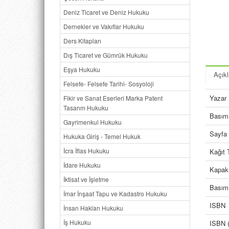
Deniz Ticaret ve Deniz Hukuku
Dernekler ve Vakıflar Hukuku
Ders Kitapları
Dış Ticaret ve Gümrük Hukuku
Eşya Hukuku
Açık
Felsefe- Felsefe Tarihi- Sosyoloji
Yazar
Fikir ve Sanat Eserleri Marka Patent
Tasarım Hukuku
Basım 
Gayrimenkul Hukuku
Sayfa 
Hukuka Giriş - Temel Hukuk
İcra İflas Hukuku
Kağıt 
İdare Hukuku
Kapak
İktisat ve İşletme
Basım 
İmar İnşaat Tapu ve Kadastro Hukuku
ISBN
İnsan Hakları Hukuku
İş Hukuku
ISBN (