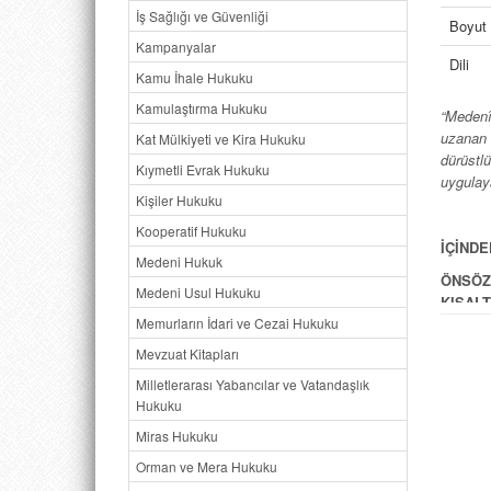
İş Sağlığı ve Güvenliği
Boyut
Kampanyalar
Dili
Kamu İhale Hukuku
Kamulaştırma Hukuku
“Medenî
uzanan 
Kat Mülkiyeti ve Kira Hukuku
dürüstl
Kıymetli Evrak Hukuku
uygulay
Kişiler Hukuku
Kooperatif Hukuku
İÇİNDE
Medeni Hukuk
ÖNSÖZ 
Medeni Usul Hukuku
KISAL
Memurların İdari ve Cezai Hukuku
GİRİŞ 
Mevzuat Kitapları
Birinc
Dürüstl
Milletlerarası Yabancılar ve Vatandaşlık
I. DÜR
Hukuku
A. Anti
Miras Hukuku
B. Doğa
C. Çağd
Orman ve Mera Hukuku
D. Dürüs