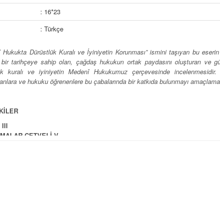
: 16*23
: Türkçe
 Hukukta Dürüstlük Kuralı ve İyiniyetin Korunması” ismini taşıyan bu ese
bir tarihçeye sahip olan, çağdaş hukukun ortak paydasını oluşturan ve gün
ük kuralı ve iyiniyetin Medenî Hukukumuz çerçevesinde incelenmesidir. 
anlara ve hukuku öğrenenlere bu çabalarında bir katkıda bulunmayı amaçlamak
KİLER
III
TMALAR CETVELİ V
1
i Bölüm
ük Kuralı
ÜSTLÜK KAVRAMI ve TARİHSEL GELİŞİMİ 5
k Yunan ve Roma Felsefelerine Göre Dürüstlük Kuralı 5
l Hukuk Anlayışında Dürüstlük Kuralı 9
aş Hukuk Anlayışında Dürüstlük Kuralı 11
tlük Kuralının Bazı Kavramlarla İlişkisi 14