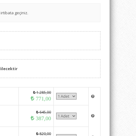
irtibata geçiniz.
ilecektir
1.285,00
771,00
645,00
387,00
820,00