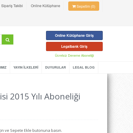
Sipariş Takibi
Online Kütüphane
Sepetim (0)
Online Kütüphane Giriş
Legalbank Giriş
Ücretsiz Deneme Aboneliği
IMIZ
YAYIN İLKELERİ
DUYURULAR
LEGAL BLOG
si 2015 Yılı Aboneliği
seçin ve Sepete Ekle butonuna basın.