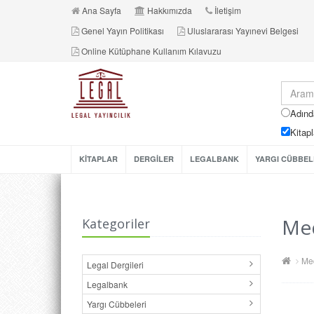
Ana Sayfa
Hakkımızda
İletişim
Genel Yayın Politikası
Uluslararası Yayınevi Belgesi
Online Kütüphane Kullanım Kılavuzu
Adınd
Kitapl
KİTAPLAR
DERGİLER
LEGALBANK
YARGI CÜBBEL
Med
Kategoriler
Med
Legal Dergileri
Legalbank
Yargı Cübbeleri