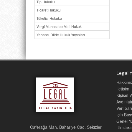
Tıp Hukuku
Ticaret Hukuku
Tüketici Hukuku
Vergi Muhasebe Mali Hukuk
Yabancı Dilde Hukuk Yayınları
Legal Y
Hakkımı
İletişim
Kişisel 
Aydınla
Veri Sah
İçin Ba
Genel Ya
Caferağa Mah. Bahariye Cad. Sekizler
Uluslara