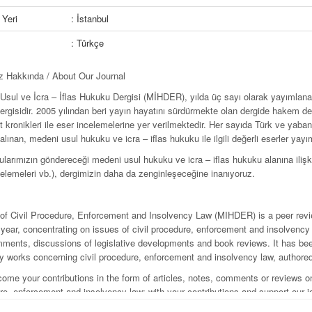
Yeri
: İstanbul
: Türkçe
z Hakkında /
About Our Journal
Usul ve İcra – İflas Hukuku Dergisi (MİHDER), yılda üç sayı olarak yayımlana
rgisidir. 2005 yılından beri yayın hayatını sürdür­mekte olan dergide hakem dene
kronikleri ile eser incelemelerine yer verilmekte­dir. Her sayıda Türk ve yaba
lınan, medeni usul hukuku ve icra – iflas hukuku ile ilgili değerli eserler yay
arımızın göndereceği medeni usul hukuku ve icra – iflas hukuku alanına ilişkin m
elemeleri vb.), dergimizin daha da zenginleşeceğine inanı­yoruz.
 of Civil Procedure, Enforcement and Insolvency Law (MIHDER) is a peer rev
year, concentrating on issues of civil procedure, enforce­ment and insolvency 
ments, discussions of legislative developments and book reviews. It has bee
ly works concerning civil procedure, enforcement and insolvency law, authored
ome your contributions in the form of articles, notes, comments or reviews on 
e, enforcement and insolvency law; with your contribu­tions and support our jo