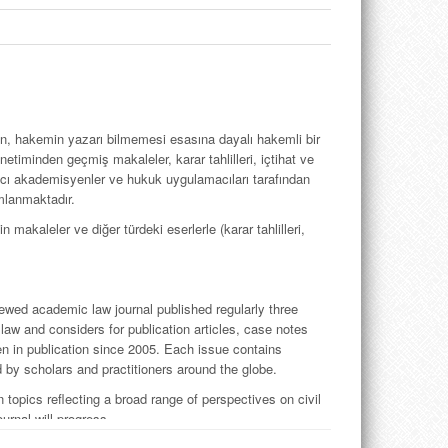
n, hakemin yazarı bilmemesi esasına dayalı ha­kemli bir
timinden geçmiş makaleler, karar tahlil­leri, içtihat ve
ncı akademisyenler ve hukuk uygulamacı­ları tarafından
ımlanmaktadır.
akaleler ve diğer türdeki eserlerle (karar tahlil­leri,
iewed
academic law journal published regularly three
law and considers for publication articles, case notes
n in publication since 2005. Each issue contains
 by scholars and practitioners around the globe.
topics reflecting a broad range of perspectives on civil
urnal will progress.