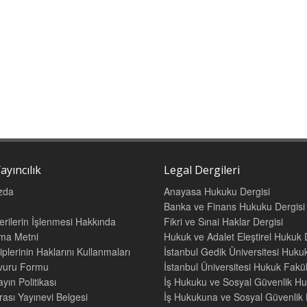
ayıncılık
Legal Dergileri
zda
Anayasa Hukuku Dergisi
Banka ve Finans Hukuku Dergisi
Verilerin İşlenmesi Hakkında
Fikri ve Sınai Haklar Dergisi
tma Metni
Hukuk ve Adalet Eleştirel Hukuk 
iplerinin Haklarını Kullanmaları
İstanbul Gedik Üniversitesi Hukuk
şvuru Formu
İstanbul Üniversitesi Hukuk Fak
yın Politikası
İş Hukuku ve Sosyal Güvenlik Hu
rası Yayınevi Belgesi
İş Hukukuna ve Sosyal Güvenlik H