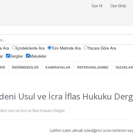
Üye Ol
Üye Girişi
a Ara
İçindekilerde Ara
Tüm Metinde Ara
Yazara Göre Ara
ar
Dergiler
Makaleler
ERİ
İNDİRİMDEKİLER
KAMPANYALAR
REFERANSLARIMIZ
YAZARLAR
eni Usul ve İcra İflas Hukuku Dergi
eni Usul ve İcra ve İflas Hukuku Dergisi
Lütfen satın almak istediğiniz ürün türlerini 