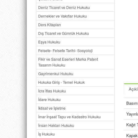
Deniz Ticaret ve Deniz Hukuku
Dernekler ve Vakıflar Hukuku
Ders Kitapları
Dış Ticaret ve Gümrük Hukuku
Eşya Hukuku
Felsefe- Felsefe Tarihi- Sosyoloji
Fikir ve Sanat Eserleri Marka Patent
Tasarım Hukuku
Gayrimenkul Hukuku
Hukuka Giriş - Temel Hukuk
Açık
İcra İflas Hukuku
İdare Hukuku
Basım 
İktisat ve İşletme
Yayın
İmar İnşaat Tapu ve Kadastro Hukuku
Kağıt 
İnsan Hakları Hukuku
İş Hukuku
Kapak