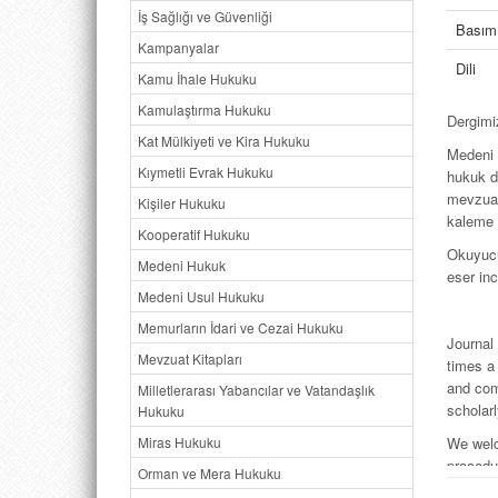
İş Sağlığı ve Güvenliği
Basım 
Kampanyalar
Dili
Kamu İhale Hukuku
Kamulaştırma Hukuku
Dergimi
Kat Mülkiyeti ve Kira Hukuku
Medeni 
Kıymetli Evrak Hukuku
hukuk de
mevzuat 
Kişiler Hukuku
kaleme a
Kooperatif Hukuku
Okuyucul
Medeni Hukuk
eser inc
Medeni Usul Hukuku
Memurların İdari ve Cezai Hukuku
Journal
Mevzuat Kitapları
times a 
and com
Milletlerarası Yabancılar ve Vatandaşlık
scholar
Hukuku
Miras Hukuku
We welc
procedur
Orman ve Mera Hukuku