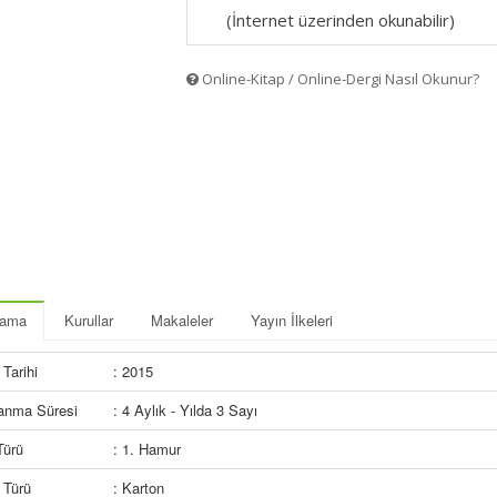
(İnternet üzerinden okunabilir)
Online-Kitap / Online-Dergi Nasıl Okunur?
lama
Kurullar
Makaleler
Yayın İlkeleri
Tarihi
: 2015
lanma Süresi
: 4 Aylık - Yılda 3 Sayı
Türü
: 1. Hamur
 Türü
: Karton