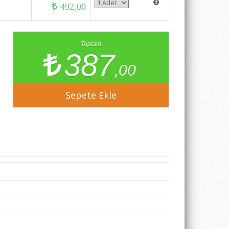
492,00
Toplam
387
,00