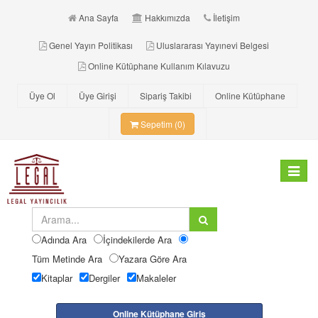
Ana Sayfa
Hakkımızda
İletişim
Genel Yayın Politikası
Uluslararası Yayınevi Belgesi
Online Kütüphane Kullanım Kılavuzu
Üye Ol
Üye Girişi
Sipariş Takibi
Online Kütüphane
Sepetim (0)
Toggle
navigat
Adında Ara
İçindekilerde Ara
Tüm Metinde Ara
Yazara Göre Ara
Kitaplar
Dergiler
Makaleler
Online Kütüphane Giriş