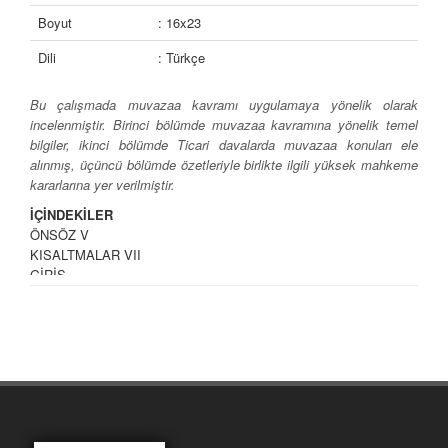
Boyut
: 16x23
Dili
: Türkçe
Bu çalışmada muvazaa kavramı uygulamaya yönelik olarak
incelenmiştir. Birinci bölümde muvazaa kavramına yönelik temel
bilgiler, ikinci bölümde Ticari davalarda muvazaa konuları ele
alınmış, üçüncü bölümde özetleriyle birlikte ilgili yüksek mahkeme
kararlarına yer verilmiştir.
İÇİNDEKİLER
ÖNSÖZ V
KISALTMALAR VII
GİRİŞ
BİRİNCİ BÖLÜM
TEMEL BİLGİLER
I. MEVZUAT 3
4721 SY. TÜRK MEDENÎ KANUNU 3
6098 SY. TÜRK BORÇLAR KANUNU 6
II. TANIM VE KAVRAMLAR 14
A.İLK DERECE ADLİ YARGI HUKUK MAHKEMELERİ 14
B. GÖREVSİZLİK KARARI – YARGILAMA USULÜ 28