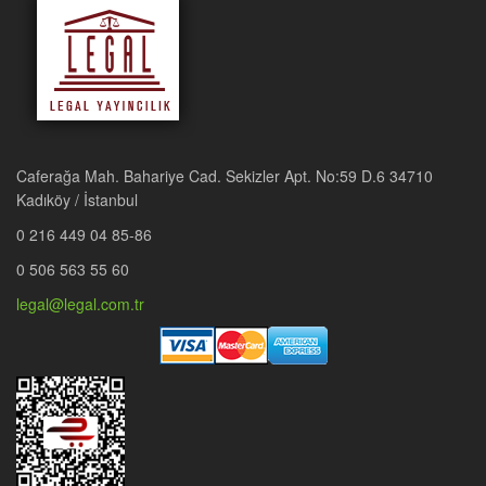
İKİNCİ BÖLÜM
TİCARİ DAVALARDA MUVAZAA
A. GENEL İNCELEME 29
ÜÇÜNCÜ BÖLÜM
YÜKSEK MAHKEME KARARLARI
I. USUL VE YARGILAMA İLE İLGİLİ İÇTİHATLAR 45
II. ARAŞTIRMA VE İNCELEME İLE İLGİLİ İÇTİHATLAR 60
KAYNAKÇA 129
Caferağa Mah. Bahariye Cad. Sekizler Apt. No:59 D.6 34710
Kadıköy / İstanbul
0 216 449 04 85-86
0 506 563 55 60
legal@legal.com.tr