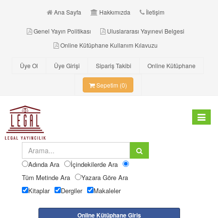
Ana Sayfa
Hakkımızda
İletişim
Genel Yayın Politikası
Uluslararası Yayınevi Belgesi
Online Kütüphane Kullanım Kılavuzu
Üye Ol
Üye Girişi
Sipariş Takibi
Online Kütüphane
Sepetim (0)
Toggle
navigat
Adında Ara
İçindekilerde Ara
Tüm Metinde Ara
Yazara Göre Ara
Kitaplar
Dergiler
Makaleler
Online Kütüphane Giriş