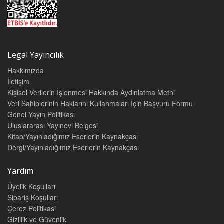
ÖNSÖZ
IX
GİRİŞ
1
BÖLÜMLER
ÇALIŞMA YAŞAMINDA SOSYAL GÜVENLİK VE SOSYAL
Legal Yayıncılık
POLİTİKA KAYIT DIŞI İSTİHDAM BAĞLAMINDA SOSYAL
Hakkımızda
GÜVENLİK DENETMENLERİ 5
İletişim
KISA VADELİ SİGORTA KOLLARI VE HAK SAHİPLİĞİ
21
Kişisel Verilerin İşlenmesi Hakkında Aydınlatma Metni
SOSYAL GÜVENLİK AÇISINDAN İŞ KAZASI VEYA MESLEK
Veri Sahiplerinin Haklarını Kullanmaları İçin Başvuru Formu
HASTALIĞI
35
Genel Yayın Politikası
Uluslararası Yayınevi Belgesi
ESER SÖZLEŞMESİ VE ALT İŞVERENLİK SÖZLEŞMESİ
Kitap/Yayınladığımız Eserlerin Kaynakçası
KAPSAMINDA İŞ KAZASI 69
Dergi/Yayınladığımız Eserlerin Kaynakçası
EV HİZMETLERİ ÇALIŞANLARI VE KONUT KAPICILIĞI
SİGORTALILIĞINDA UYGULANAN İDARİ PARA CEZALARI 75
Yardım
İŞ SÖZLEŞMESİNİN FESHİ VE SONUÇLARI
83
Üyelik Koşulları
TAM VE KISMÎ SÜRELİ İLE UZAKTAN ÇALIŞMA BİÇİMLERİ
103
Sipariş Koşulları
KÜRESELLEŞME SÜRECİNDE GÜVENCELİ ESNEKLİK VE
Çerez Politikasi
TÜRKİYE EMEK PİYASASINDA ESNEKLEŞME 117
Gizlilik ve Güvenlik