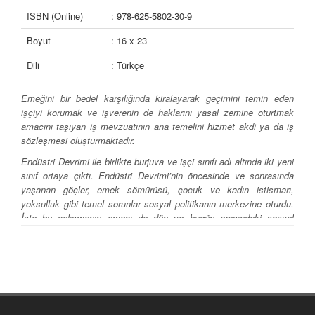
ISBN (Online)
: 978-625-5802-30-9
Boyut
: 16 x 23
Dili
: Türkçe
Emeğini bir bedel karşılığında kiralayarak geçimini temin eden
işçiyi korumak ve işverenin de haklarını yasal zemine oturtmak
amacını taşıyan iş mevzuatının ana temelini hizmet akdi ya da iş
sözleşmesi oluşturmaktadır.
Endüstri Devrimi ile birlikte burjuva ve işçi sınıfı adı altında iki yeni
sınıf ortaya çıktı. Endüstri Devrimi’nin öncesinde ve sonrasında
yaşanan göçler, emek sömürüsü, çocuk ve kadın istismarı,
yoksulluk gibi temel sorunlar sosyal politikanın merkezine oturdu.
İşte bu çalışmanın amacı da dün ve bugün arasındaki sosyal
politikaları var olan perspektifler içinde incelemek ve analiz
etmektir.
Son birkaç on yıllık dönemde emek piyasası esnekleşmeyle karşı
karşıya kalmıştır. Bu durumu işçi aleyhine yorumlayanlar olduğu
gibi istihdamın artırılması yönünde olumlu bir adım olarak görenler
de vardır. Batıda 1980'lerde başlayan esnekleşme olgusu