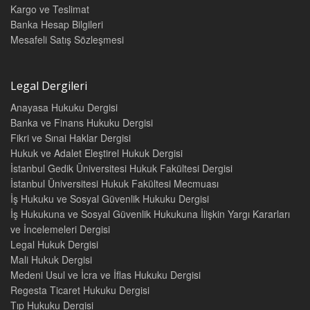
Kargo ve Teslimat
MESLEK ODASI KAYITLARI VE GEÇERLİLİK DURUMU
137
Banka Hesap Bilgileri
2004-2014 YILLARI ARASINDA DOĞU KARADENİZ
Mesafeli Satış Sözleşmesi
BÖLÜMÜ’NDE İŞGÜCÜNE KATILIM VE KADIN EMEĞİ
145
SOSYAL POLİTİKADA TEMEL YAKLAŞIMLAR VE TÜRKİYE’DE
SOSYAL POLİTİKA
159
Legal Dergileri
TÜRKİYE’DE SOSYAL YARDIMLAR
177
Anayasa Hukuku Dergisi
ŞİRKET ORTAĞI VEYA İŞVEREN VEKİLİ EŞİNİN SİGORTALILIK
Banka ve Finans Hukuku Dergisi
DURUMU 203
Fikri ve Sınai Haklar Dergisi
Hukuk ve Adalet Eleştirel Hukuk Dergisi
AVRUPA BİRLİĞİ VE TÜRKİYE İLİŞKİLERİ BAĞLAMINDA
İstanbul Gedik Üniversitesi Hukuk Fakültesi Dergisi
SOSYAL GÜVENLİK POLİTİKASI
211
İstanbul Üniversitesi Hukuk Fakültesi Mecmuası
AVRUPA BİRLİĞİ VE TÜRKİYE SOSYAL GÜVENLİK
İş Hukuku ve Sosyal Güvenlik Hukuku Dergisi
POLİTİKASININ KARŞILAŞTIRILMASI 237
İş Hukukuna ve Sosyal Güvenlik Hukukuna İlişkin Yargı Kararları
BİREYSEL EMEKLİLİK SİSTEMİ VE TAMAMLAYICI EMEKLİLİK
ve İncelemeleri Dergisi
SİSTEMİ 265
Legal Hukuk Dergisi
Mali Hukuk Dergisi
56’NCI MADDE KAPSAMINDA ÖLÜM AYLIĞI İÇİN BOŞANMA
MUVAZAA MI HİLE Mİ
271
Medeni Usul ve İcra ve İflas Hukuku Dergisi
Regesta Ticaret Hukuku Dergisi
EK ORTAK MAKALELER
279
Tıp Hukuku Dergisi