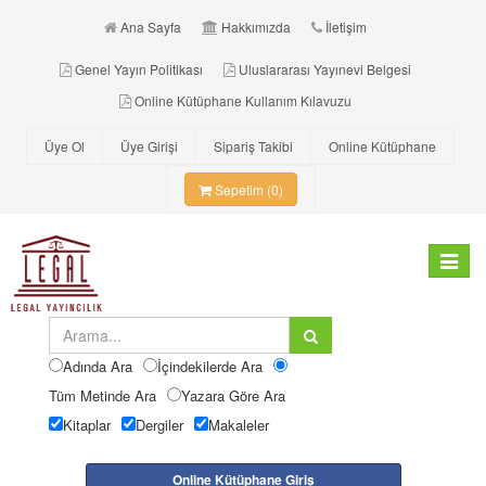
Ana Sayfa
Hakkımızda
İletişim
Genel Yayın Politikası
Uluslararası Yayınevi Belgesi
Online Kütüphane Kullanım Kılavuzu
Üye Ol
Üye Girişi
Sipariş Takibi
Online Kütüphane
Sepetim (0)
Toggle
navigat
Adında Ara
İçindekilerde Ara
Tüm Metinde Ara
Yazara Göre Ara
Kitaplar
Dergiler
Makaleler
Online Kütüphane Giriş