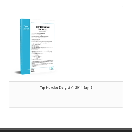
Dergimizde her biri birbirinden değerli hukukçular ve tıpçılar
tarafından hazırlanan çalışmalar yer almaktadır.
Tıp Hukuku Dergisi Yıl 2014 Sayı 6