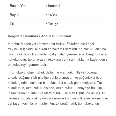
Basım Yeri
: İstanbul
Boyut
: 16*23
Dili
: Türkçe
Dergimiz Hakkında /
About Our Journal
İstanbul Medeniyet Üniversitesi Hukuk Fakültesi ve Legal
Yayıncılık işbirliği ile çıkarılan hakemli dergimiz tıp hukuku alanına
ilişkin çok farklı konulardan çalışmalar içermektedir. Dergi tıp ceza
hukukundan, tıp anayasa hukukuna ve insan haklarına kadar geniş
bir yelpazeyi içermektedir.
Tıp hukuku, diğer hukuk dalları ile olan yakın ilişkisi bulunan,
ancak bağımsız bir niteliğe sahip olamayan ve çoğunlukla özel
hukuk içinde incelenen bir hukuk dalı olarak görünmektedir. Tıp
hukukunun, özel hukuk dışında, ceza hukuku, anayasa hukuku,
insan hakları hukuku ve idare hukuku ile olan ilişkisi de açıktır. Bu
nedenle, bu alandaki yayınlar genelde konuya ilgili alan bakımından
yaklaşan yayınlar olmuştur. Ancak bugün artık tıp hukukunun
ülkemizde hak ettiği yere gelmeye başladığı görülmektedir. Henüz
fakültelerimizde tıp hukuku ana bilim dalları bulunmasa da, birçok